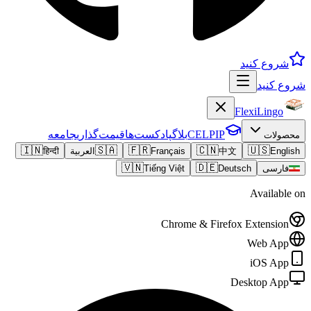
شروع کنید
شروع کنید
FlexiLingo
CELPIP
بلاگ
پادکست‌ها
قیمت‌گذاری
جامعه
محصولات
🇮🇳
🇸🇦
🇫🇷
🇨🇳
🇺🇸
English
中文
Français
العربية
हिन्दी
🇻🇳
🇩🇪
فارسی
Deutsch
Tiếng Việt
Available on
Chrome & Firefox Extension
Web App
iOS App
Desktop App