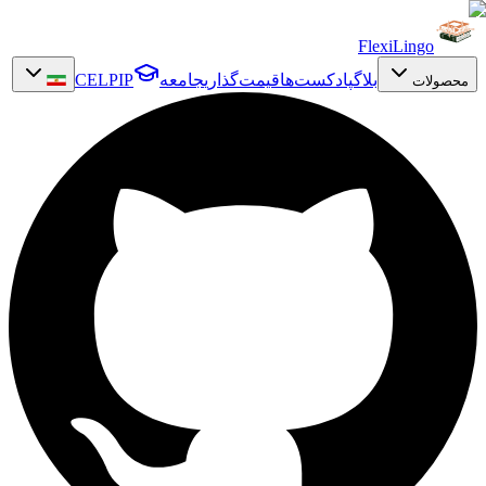
FlexiLingo
بلاگ
پادکست‌ها
قیمت‌گذاری
جامعه
CELPIP
محصولات