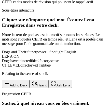
CEFR et des modes de révision qui poussent le rappel actif.
Sous-titres interactifs
Cliquez sur n'importe quel mot. Écoutez Lena.
Enregistrez dans votre deck.
Notre lecteur de podcast est interactif sur toutes les surfaces. Les
mots sont étiquetés CEFR en temps réel, et Lena est à portée d'un
message pour l'aide grammaticale ou de traduction.
Dogs and Their Superpower · Spotlight English
LENA ON
Dogs
have
an
incredible
olfactory
sense
C1 LEVEL
olfactory
/ɒlˈfæktəri/
Relating to the sense of smell.
Add to Deck
Hear it
Ask Lena
Progression CEFR
Sachez à quel niveau vous en êtes vraiment.