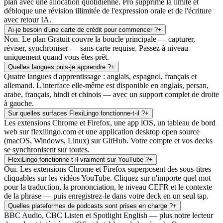
plan avec une allocation quotidienne. Pro supprime la limite et
débloque une révision illimitée de l'expression orale et de l'écriture
avec retour IA.
Ai-je besoin d'une carte de crédit pour commencer ?
+
Non. Le plan Gratuit couvre la boucle principale — capturer,
réviser, synchroniser — sans carte requise. Passez à niveau
uniquement quand vous êtes prêt.
Quelles langues puis-je apprendre ?
+
Quatre langues d'apprentissage : anglais, espagnol, français et
allemand. L'interface elle-même est disponible en anglais, persan,
arabe, français, hindi et chinois — avec un support complet de droite
à gauche.
Sur quelles surfaces FlexiLingo fonctionne-t-il ?
+
Les extensions Chrome et Firefox, une app iOS, un tableau de bord
web sur flexilingo.com et une application desktop open source
(macOS, Windows, Linux) sur GitHub. Votre compte et vos decks
se synchronisent sur toutes.
FlexiLingo fonctionne-t-il vraiment sur YouTube ?
+
Oui. Les extensions Chrome et Firefox superposent des sous-titres
cliquables sur les vidéos YouTube. Cliquez sur n'importe quel mot
pour la traduction, la prononciation, le niveau CEFR et le contexte
de la phrase — puis enregistrez-le dans votre deck en un seul tap.
Quelles plateformes de podcasts sont prises en charge ?
+
BBC Audio, CBC Listen et Spotlight English — plus notre lecteur