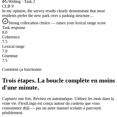
Writing · Task 2
CLB 9
In my opinion, the survey results
clearly demonstrate
that most
residents prefer the new park over a parking structure…
Strong collocation choice — raises your lexical range score
Task response
8.0
Coherence
7.5
Lexical range
7.0
Grammar
7.5
Comment ça fonctionne
Trois étapes. La boucle complète en moins
d'une minute.
Capturez une fois. Révisez en automatique. Utilisez les mots dans la
vraie vie. FlexiLingo est conçu autour du contenu que vous
consommez déjà — pas un autre manuel scolaire à parcourir
péniblement.