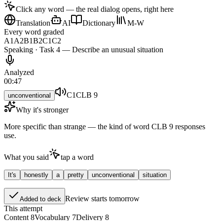
Click any word — the real dialog opens, right here
Translation
AI
Dictionary
M-W
Every word graded
A1
A2
B1
B2
C1
C2
Speaking · Task 4 — Describe an unusual situation
Analyzed
00:47
C1
CLB 9
unconventional
Why it's stronger
More specific than
strange
— the kind of word CLB 9 responses
use.
What you said
tap a word
It's
honestly
a
pretty
unconventional
situation
Review starts tomorrow
Added to deck
This attempt
Content
8
Vocabulary
7
Delivery
8