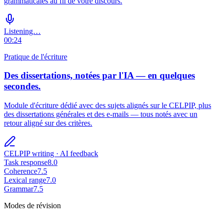
grammaticales au fil de votre discours.
Listening…
00:24
Pratique de l'écriture
Des dissertations, notées par l'IA — en quelques
secondes.
Module d'écriture dédié avec des sujets alignés sur le CELPIP, plus
des dissertations générales et des e-mails — tous notés avec un
retour aligné sur des critères.
CELPIP writing · AI feedback
Task response
8.0
Coherence
7.5
Lexical range
7.0
Grammar
7.5
Modes de révision