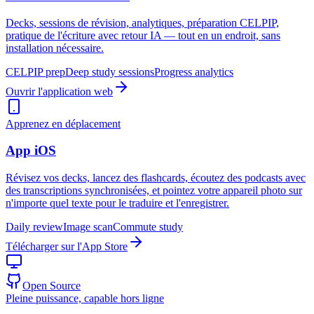
Decks, sessions de révision, analytiques, préparation CELPIP,
pratique de l'écriture avec retour IA — tout en un endroit, sans
installation nécessaire.
CELPIP prep
Deep study sessions
Progress analytics
Ouvrir l'application web
Apprenez en déplacement
App iOS
Révisez vos decks, lancez des flashcards, écoutez des podcasts avec
des transcriptions synchronisées, et pointez votre appareil photo sur
n'importe quel texte pour le traduire et l'enregistrer.
Daily review
Image scan
Commute study
Télécharger sur l'App Store
Open Source
Pleine puissance, capable hors ligne