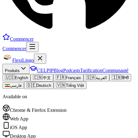
Commencer
Commencer
FlexiLingo
CELPIP
Blog
Podcasts
Tarification
Communauté
Produits
🇺🇸
🇨🇳
🇫🇷
🇸🇦
🇮🇳
English
中文
Français
العربية
हिन्दी
🇩🇪
🇻🇳
فارسی
Deutsch
Tiếng Việt
Available on
Chrome & Firefox Extension
Web App
iOS App
Desktop App