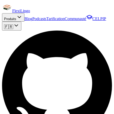
FlexiLingo
Blog
Podcasts
Tarification
Communauté
CELPIP
Produits
🇫🇷