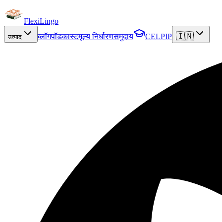
FlexiLingo
🇮🇳
ब्लॉग
पॉडकास्ट
मूल्य निर्धारण
समुदाय
CELPIP
उत्पाद