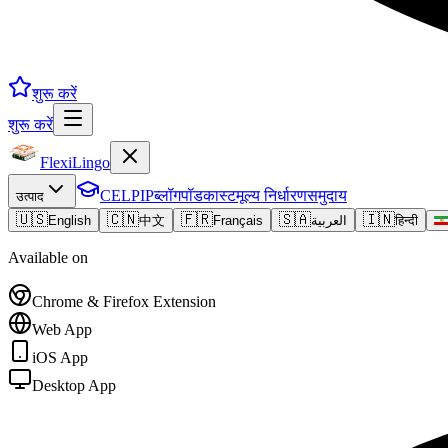
शुरू करें
शुरू करें
FlexiLingo
CELPIP
ब्लॉग
पॉडकास्ट
मूल्य निर्धारण
समुदाय
उत्पाद
🇺🇸
🇨🇳
🇫🇷
🇸🇦
🇮🇳
English
中文
Français
العربية
हिन्दी
Available on
Chrome & Firefox Extension
Web App
iOS App
Desktop App