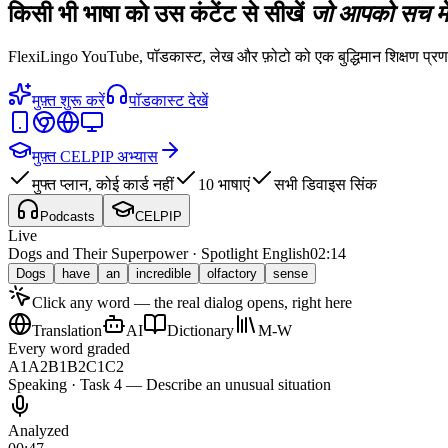
किसी भी भाषा को उस कंटेंट से सीखें
जो आपको सच में
FlexiLingo YouTube, पॉडकास्ट, लेख और फ़ोटो को एक बुद्धिमान शिक्षण प्रणा
मुफ़्त शुरू करें
पॉडकास्ट देखें
मुफ़्त CELPIP अभ्यास
मुफ्त प्लान, कोई कार्ड नहीं
10 भाषाएं
सभी डिवाइस सिंक
Podcasts
CELPIP
Live
Dogs and Their Superpower · Spotlight English
02:14
Dogs
have
an
incredible
olfactory
sense
Click any word — the real dialog opens, right here
Translation
AI
Dictionary
M-W
Every word graded
A1
A2
B1
B2
C1
C2
Speaking · Task 4 — Describe an unusual situation
Analyzed