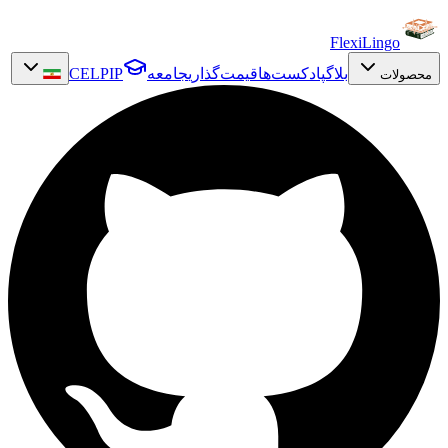
FlexiLingo
بلاگ
پادکست‌ها
قیمت‌گذاری
جامعه
CELPIP
محصولات