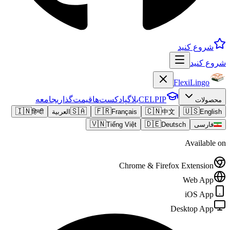
شروع کنید
شروع کنید
FlexiLingo
CELPIP
بلاگ
پادکست‌ها
قیمت‌گذاری
جامعه
محصولات
🇮🇳
🇸🇦
🇫🇷
🇨🇳
🇺🇸
English
中文
Français
العربية
हिन्दी
🇻🇳
🇩🇪
فارسی
Deutsch
Tiếng Việt
Available on
Chrome & Firefox Extension
Web App
iOS App
Desktop App