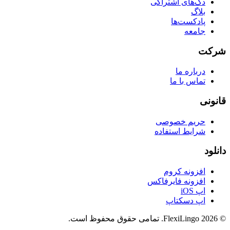
دک‌های اشتراکی
بلاگ
پادکست‌ها
جامعه
شرکت
درباره ما
تماس با ما
قانونی
حریم خصوصی
شرایط استفاده
دانلود
افزونه کروم
افزونه فایرفاکس
اپ iOS
اپ دسکتاپ
©
2026
FlexiLingo.
تمامی حقوق محفوظ است.