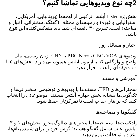
2
چه نوع ویدیوهایی تماشا کنیم؟
بخش Listening آیلتس ترکیبی از لهجه‌ها (بریتانیایی، آمریکایی،
استرالیایی و غیره) و زمینه‌های مختلف (گفتگو، سخنرانی، اخبار و
مباحثه) است. تمرین ۳۰ دقیقه‌ای شما باید منعکس‌کننده این تنوع
باشد.
اخبار و مسائل روز
ویدیوهای BBC News، CBC، VOA یا CNN. زبان رسمی، بیان
واضح و واژگانی که با آزمون آیلتس همپوشانی دارند. بخش‌های ۵ تا
۱۰ دقیقه‌ای را هدف قرار دهید.
آموزشی و مستند
سخنرانی‌های TED، مستندها یا ویدیوهای توضیحی. سخنرانی‌ها و
تک‌گویی‌ها مشابه بخش چهارم آیلتس هستند. موضوعاتی را انتخاب
کنید که برایتان جذاب است تا تمرکزتان حفظ شود.
گفتگوها و مصاحبه‌ها
پادکست‌ها، مصاحبه‌ها یا محتواهای دیالوگ‌محور. بخش‌های ۱ و ۳
آیلتس اغلب شامل گفتگو هستند؛ گوش خود را برای شنیدن نام‌ها،
اعداد و توافقات تمرین دهید.