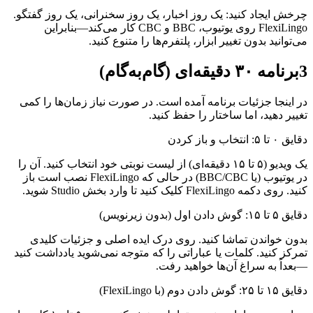
چرخش ایجاد کنید: یک روز اخبار، یک روز سخنرانی، یک روز گفتگو.
FlexiLingo روی یوتیوب، BBC و CBC کار می‌کند—بنابراین
می‌توانید بدون تغییر ابزار، پلتفرم‌ها را متنوع کنید.
3
برنامه ۳۰ دقیقه‌ای (گام‌به‌گام)
در اینجا جزئیات برنامه آمده است. در صورت نیاز زمان‌ها را کمی
تغییر دهید، اما ساختار را حفظ کنید.
دقایق ۰ تا ۵: انتخاب و باز کردن
یک ویدیو (۵ تا ۱۵ دقیقه‌ای) از لیست نوبتی خود انتخاب کنید. آن را
در یوتیوب (یا BBC/CBC) در حالی که FlexiLingo نصب است باز
کنید. روی دکمه FlexiLingo کلیک کنید تا وارد بخش Studio شوید.
دقایق ۵ تا ۱۵: گوش دادن اول (بدون زیرنویس)
بدون خواندن تماشا کنید. روی درک ایده اصلی و جزئیات کلیدی
تمرکز کنید. کلمات یا عباراتی را که متوجه نمی‌شوید یادداشت کنید
—بعداً به سراغ آن‌ها خواهید رفت.
دقایق ۱۵ تا ۲۵: گوش دادن دوم (با FlexiLingo)