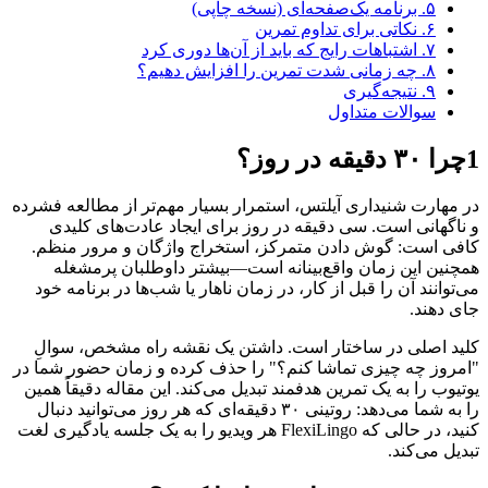
۵. برنامه یک‌صفحه‌ای (نسخه چاپی)
۶. نکاتی برای تداوم تمرین
۷. اشتباهات رایج که باید از آن‌ها دوری کرد
۸. چه زمانی شدت تمرین را افزایش دهیم؟
۹. نتیجه‌گیری
سوالات متداول
1
چرا ۳۰ دقیقه در روز؟
در مهارت شنیداری آیلتس، استمرار بسیار مهم‌تر از مطالعه فشرده
و ناگهانی است. سی دقیقه در روز برای ایجاد عادت‌های کلیدی
کافی است: گوش دادن متمرکز، استخراج واژگان و مرور منظم.
همچنین این زمان واقع‌بینانه است—بیشتر داوطلبان پرمشغله
می‌توانند آن را قبل از کار، در زمان ناهار یا شب‌ها در برنامه خود
جای دهند.
کلید اصلی در ساختار است. داشتن یک نقشه راه مشخص، سوالِ
"امروز چه چیزی تماشا کنم؟" را حذف کرده و زمان حضور شما در
یوتیوب را به یک تمرین هدفمند تبدیل می‌کند. این مقاله دقیقاً همین
را به شما می‌دهد: روتینی ۳۰ دقیقه‌ای که هر روز می‌توانید دنبال
کنید، در حالی که FlexiLingo هر ویدیو را به یک جلسه یادگیری لغت
تبدیل می‌کند.