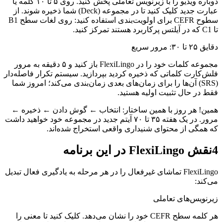
دوباره ویدیو را با زیرنویس تعاملی پخش کنید. روی ۵ تا ۱۰ کلمه یا
عبارت جدید کلیک کنید تا در مجموعه (Deck) شما ذخیره شوند. از
سطوح CEFR برای اولویت‌بندی استفاده کنید: روی لغات سطح B1
تا C1 که در آیلتس پرکاربرد هستند تمرکز کنید.
دقایق ۲۵ تا ۳۰: مرور سریع
مجموعه کلمات خود را در FlexiLingo باز کنید و ۵ دقیقه به مرور
فلش‌کارت کلماتی که ذخیره کردید بپردازید. سیستم تکرار فاصله‌دار
(SRS) آن‌ها را برای زمان‌های بعدی زمان‌بندی می‌کند؛ امروز شما
فقط در حال تثبیت اولیه هستید.
همین! هر روز با همین ساختار: انتخاب ← گوش دادن ← ذخیره ←
مرور. در یک هفته ۳۵ تا ۷۰ آیتم جدید در مجموعه خود خواهید داشت
که همگی از محتوای شنیداری واقعی استخراج شده‌اند.
4
نقش FlexiLingo در این برنامه
FlexiLingo تماشای غیرفعال را در هر مرحله به یادگیری فعال تبدیل
می‌کند:
زیرنویس‌های تعاملی
هر کلمه سطح CEFR خود را نشان می‌دهد. کلیک کنید تا معنی را