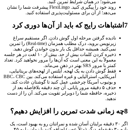
می‌شود؛ در همان شرایط تمرین کنید.
روند خود را پیگیری کنید. FlexiLingo پیشرفت شما را نشان
می‌دهد؛ از آن برای مسئولیت‌پذیری استفاده کنید.
7
اشتباهات رایج که باید از آن‌ها دوری کرد
نادیده گرفتن مرحله اول گوش دادن. اگر مستقیم سراغ
زیرنویس بروید، درک مطلب همزمان (Real-time) را تمرین
نمی‌کنید. همیشه حداقل یک بار بدون خواندن گوش دهید.
ذخیره کردن کلمات بیش از حد. بیش از ۱۰ لغت در هر جلسه
معمولاً به این معنی است که آن‌ها را مرور نخواهید کرد. تعداد
کمتر با مرور SRS بهتر در ذهن می‌ماند.
فقط گوش دادن به یک لهجه. آیلتس از لهجه‌های بریتانیایی،
آمریکایی، استرالیایی و غیره استفاده می‌کند. بین BBC، CBC
و یوتیوب آمریکا چرخشی عمل کنید تا گوشتان عادت کند.
حذف ۵ دقیقه مرور پایانی. آن چند دقیقه بلافاصله بعد از
ذخیره، حافظه شما را دوبرابر تقویت می‌کند. آن را از دست
ندهید.
8
چه زمانی شدت تمرین را افزایش دهیم؟
اگر ۳۰ دقیقه برایتان آسان شده و نمراتتان رو به بهبود است، یک
بازه ۳۰ دقیقه‌ای دیگر (مثلاً عصر) اضافه کنید یا زمان را به ۴۵