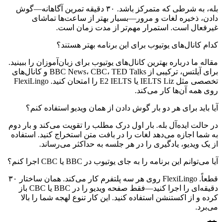
بله، به شرطی که متمرکز باشد. ۳۰ دقیقه تمرین آگاهانه—گوش
دادن، ذخیره لغات و مرور—بسیار بهتر از ساعت‌ها تماشای
غیرفعال است. استمرار مهم‌تر از مدت زمان است.
کدام کانال‌های یوتیوب برای این برنامه بهتر هستند؟
مقاله ما درباره بهترین کانال‌های یوتیوب برای زبان‌آموزان را ببینید.
برای آیلتس، ترکیبی از BBC News، CBC، TED Talks و کانال‌های
تخصصی مثل IELTS Liz یا E2 IELTS را امتحان کنید. FlexiLingo
روی همه آن‌ها کار می‌کند.
آیا باید برای هر دو بار گوش دادن از همان ویدیو استفاده کنم؟
در حالت ایده‌آل بله. بار اول درک مطلب را تقویت می‌کند و بار دوم
به شما اجازه می‌دهد لغات را در بافت متن استخراج کنید. استفاده
از یک ویدیو، یادگیری را در هر جلسه به حداکثر می‌رساند.
آیا می‌توانم این برنامه را به جای یوتیوب در BBC یا CBC اجرا کنم؟
قطعاً. FlexiLingo روی هر سه پلتفرم کار می‌کند. همان ساختار ۳۰
دقیقه‌ای را اجرا کنید—فقط صفحه ویدیو را در BBC یا CBC باز
کرده و از اکستنشن استفاده کنید. این کار تنوع لهجه شما را بالا
می‌برد.