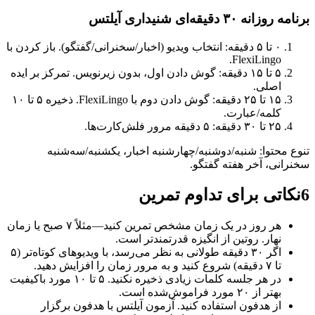
برنامه روزانه ۳۰ دقیقه‌ای شنیداری آیلتس
۰ تا ۵ دقیقه: انتخاب ویدیو (اخبار/سخنرانی/گفتگو). باز کردن با
FlexiLingo.
۵ تا ۱۵ دقیقه: گوش دادن اول، بدون زیرنویس. تمرکز بر ایده
اصلی.
۱۵ تا ۲۵ دقیقه: گوش دادن دوم با FlexiLingo. ذخیره ۵ تا ۱۰
کلمه/عبارت.
۲۵ تا ۳۰ دقیقه: ۵ دقیقه مرور فلش‌کارت‌ها.
تنوع محتوا: شنبه/دوشنبه/چهارشنبه اخبار، یکشنبه/سه‌شنبه
سخنرانی، آخر هفته گفتگو.
6
نکاتی برای تداوم تمرین
هر روز در یک زمان مشخص تمرین کنید—مثلاً ۷ صبح یا زمان
نهار. روتین از انگیزه قدرتمندتر است.
اگر ۳۰ دقیقه طولانی به نظر می‌رسد، با ویدیوهای کوتاه‌تر (۵
تا ۷ دقیقه) شروع کنید و به مرور زمان را افزایش دهید.
در هر جلسه کلمات زیادی ذخیره نکنید. ۵ تا ۱۰ مورد باکیفیت
بهتر از ۲۰ مورد فراموش‌شده است.
از هدفون استفاده کنید. آزمون آیلتس با هدفون برگزار