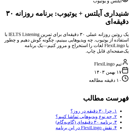
آیلتس و یوتیوب
شنیداری آیلتس + یوتیوب: برنامه روزانه ۳۰
دقیقه‌ای
یک روتین روزانه عملی ۳۰ دقیقه‌ای برای تمرین IELTS Listening با
استفاده از یوتیوب. چه ویدیوهایی ببینیم، چگونه گوش دهیم و چطور
با FlexiLingo لغات را استخراج و مرور کنیم—یک برنامه
یک‌صفحه‌ای قابل چاپ.
تیم FlexiLingo
۱۷ بهمن ۱۴۰۳
۱۰ دقیقه مطالعه
فهرست مطالب
۱. چرا ۳۰ دقیقه در روز؟
۲. چه نوع ویدیوهایی تماشا کنیم؟
۳. برنامه ۳۰ دقیقه‌ای (گام‌به‌گام)
۴. نقش FlexiLingo در این برنامه