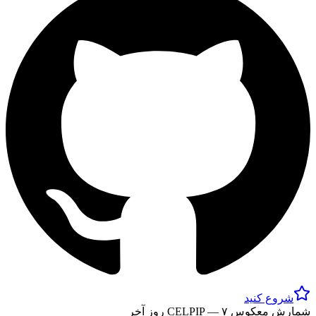
شروع کنید
شمارش معکوس CELPIP — ۷ روز آخر