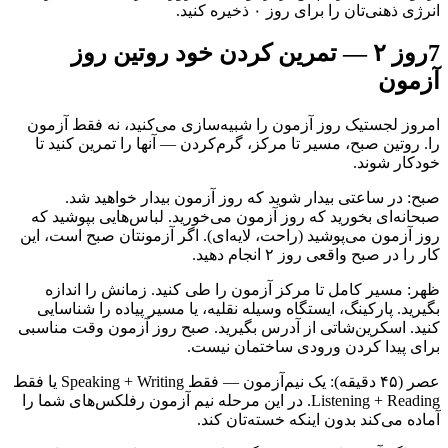
انرژی ذهنی‌تان را برای روز ۰ ذخیره کنید.
7
روز ۲ — تمرین کردن خود روتین روز
آزمون
امروز لجستیک روز آزمون را شبیه‌سازی می‌کنید، نه فقط آزمون
را. روتین صبح، مسیر تا مرکز، گرم‌کردن — آنها را تمرین کنید تا
خودکار شوند.
صبح: در ساعتی بیدار شوید که روز آزمون بیدار خواهید شد.
صبحانه‌ای بخورید که روز آزمون می‌خورید. لباس‌هایی بپوشید که
روز آزمون می‌پوشید (راحت، لایه‌ای). اگر آزمونتان صبح است، این
کار را در صبح واقعی روز ۲ انجام دهید.
ظهر: مسیر کامل تا مرکز آزمون را طی کنید. زمانش را اندازه
بگیرید. پارکینگ، ایستگاه وسیله نقلیه، یا مسیر پیاده را شناسایی
کنید. اسکرین‌شاتی از آدرس بگیرید. صبح روز آزمون وقت مناسبی
برای پیدا کردن ورودی ساختمان نیست.
عصر (۴۵ دقیقه): یک نیم‌آزمون — فقط Speaking + Writing یا فقط
Listening + Reading. در این مرحله نیم آزمون رفلکس‌های شما را
آماده می‌کند بدون اینکه خسته‌تان کند.