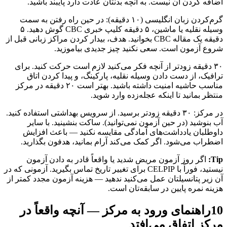
اضافه کردن آن نیست. به آنچه بدنتان عادت دارد پایبند باشید.
گرم‌کردن زبان انگلیسی (۱۰ دقیقه): در حین راه رفتن به سمت
وسیله نقلیه یا ماشین، ۵ دقیقه کلیپ خبری CBC گوش دهید. ۵
دقیقه یک مقاله CBC بخوانید. هدف، بیدار کردن مراکز زبانی قبل از
شروع آزمون است. سعی نکنید چیز جدیدی بیاموزید.
۳۰ دقیقه زودتر از آنچه فکر می‌کنید لازم است حرکت کنید. برای
ترافیک، از دست دادن وسیله نقلیه، پارکینگ، و پیدا کردن اتاق
مناسب حاشیه امنیت داشته باشید. بهتر است ۲۰ دقیقه در مرکز
منتظر بمانید تا اینکه عجله‌زده وارد شوید.
در مرکز: ۳۰ دقیقه زودتر برسید. از سرویس بهداشتی استفاده کنید.
آب بنوشید (در حین آزمون نمی‌توانید). ساکت بنشینید. با سایر
داوطلبان یادداشت‌های آمادگی مقایسه نکنید — باعث افزایش
اضطراب می‌شود. اگر کمک می‌کند آرام بمانید، هدفون بگذارید.
Tip:
اگر روز آزمون مریض شدید یا واقعاً قادر به دادن آزمون
نیستید، فوراً با CELPIP برای تغییر تاریخ تماس بگیرید. آزمونی که در
آن زیر پتانسیلتان عمل می‌کنید ندهید — هزینه آزمون مجدد کمتر از
هزینه نمره پایین در سابقه‌تان است.
10
راهنمای ورود به مرکز — آنچه واقعاً در
مرکز اتفاق می‌افتد