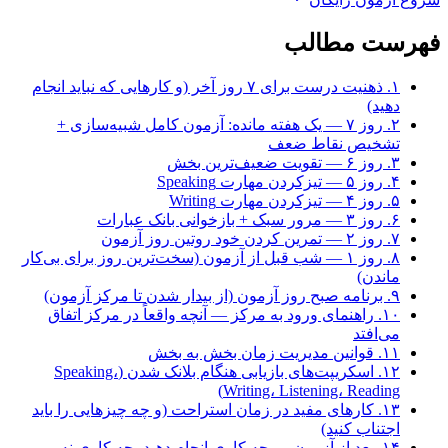
فهرست مطالب
۱. ذهنیت درست برای ۷ روز آخر (و کارهایی که نباید انجام
دهید)
۲. روز ۷ — یک هفته مانده: آزمون کامل شبیه‌سازی +
تشخیص نقاط ضعف
۳. روز ۶ — تقویت ضعیف‌ترین بخش
۴. روز ۵ — تیزکردن مهارت Speaking
۵. روز ۴ — تیزکردن مهارت Writing
۶. روز ۳ — مرور سبک + بازخوانی بانک عبارات
۷. روز ۲ — تمرین کردن خود روتین روز آزمون
۸. روز ۱ — شب قبل از آزمون (سخت‌ترین روز برای بی‌کار
ماندن)
۹. برنامه صبح روز آزمون (از بیدار شدن تا مرکز آزمون)
۱۰. راهنمای ورود به مرکز — آنچه واقعاً در مرکز اتفاق
می‌افتد
۱۱. قوانین مدیریت زمان بخش به بخش
۱۲. اسکریپت‌های بازیابی هنگام بلانک شدن (Speaking،
Writing، Listening، Reading)
۱۳. کارهای مفید در زمان استراحت (و چه چیزهایی را باید
اجتناب کنید)
۱۴. بعد از آزمون — چه کاری انجام دهید، چه کاری نه