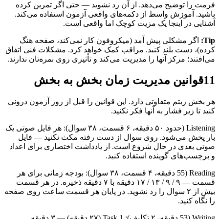
فرمت را توضیح می‌دهد. از آن رد نشوید — حتی اگر تمرین کرده
باشید. آموزش واسط از دکمه‌های واقعی آزمون استفاده می‌کند.
آشنایی در اینجا یک مزیت کوچک اما واقعی است.
Tip:
اگر مشکلی پیش آمد (میکروفون کار نمی‌کند، صفحه هنگ
کرده)، دست بلند کنید. مراقب کمک خواهد کرد. مشکلات فنی اتفاق
می‌افتند؛ مرکز آنها را مدیریت می‌کند و تأثیری روی نمره‌تان ندارند.
11
قوانین مدیریت زمان بخش به بخش
هر بخش ریتم متفاوتی دارد. این قوانین را قبل از روز آزمون درونی
کنید تا زیر فشار به آنها فکر نکنید.
Listening (حدود ۵۰ دقیقه، ۶ قسمت، ۳۸ سوال): هر فایل صوتی یک
بار پخش می‌شود. روی سوال از دست رفته مکث نکنید — فایل
صوتی بعدی در حال شروع است. از یادداشت اختصاری برای اعداد
و برچسب‌های گوینده استفاده کنید.
Reading (55 دقیقه، ۴ قسمت، ۳۸ سوال): بودجه زمانی برای هر
قسمت — ۹ / ۹ / ۱۳ / ۱۷ دقیقه با ۷ دقیقه ذخیره. در هر قسمت
بیش از ۲ سوال را رد نشوید. در پایان هر قسمت ساعت روی صفحه
را نگاه کنید.
Writing (53 دقیقه، ۲ تکلیف): Task 1 (۲۷ دقیقه) — ۳ دقیقه