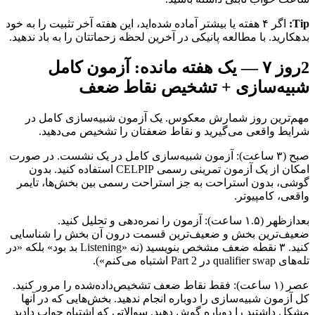
Tip:
اگر ۴ هفته یا بیشتر آماده شده‌اید، این هفته آخر تثبیت را به خود
بدهکارید. با مطالعه پانیکی در آخرین لحظه زحماتتان را به باد ندهید.
2
روز ۷ — یک هفته مانده: آزمون کامل
شبیه‌سازی + تشخیص نقاط ضعف
مهم‌ترین روز شمارش معکوس. یک آزمون شبیه‌سازی کامل در
شرایط واقعی می‌گیرید و نقاط ضعفتان را تشخیص می‌دهید.
صبح (۳ ساعت): آزمون شبیه‌سازی کامل در یک نشست. در صورت
امکان از یک آزمون تمرینی رسمی CELPIP استفاده کنید. بدون
گوشی، بدون استراحت به جز استراحت رسمی بین بخش‌ها، تایمر
واقعی، کامپیوتر.
بعدازظهر (۱.۵ ساعت): آزمون را نمره‌دهی و تحلیل کنید.
ضعیف‌ترین بخش و ضعیف‌ترین قسمت درون آن بخش را شناسایی
کنید. ۳ نقطه ضعف مشخص بنویسید (نه «Listening بد بود» بلکه «در
تله‌های qualifier swap در Part 2 اشتباه می‌کنم»).
عصر (۱ ساعت): فقط نقاط ضعف تشخیص‌داده‌شده را مرور کنید.
کل آزمون شبیه‌سازی را دوباره انجام ندهید. بخش‌هایی که در آنها
مشکل داشتید را دوباره گوش دهید. سوالاتی که اشتباه جواب دادید