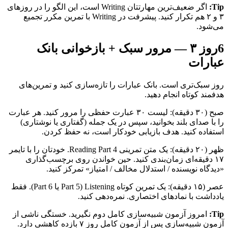
Tip:
اگر ضعیف‌ترین مهارتتان Writing است، این الگو را در روزهای
۳ و ۲ هم تکرار کنید. پیشرفت در Writing با تمرین مکرر تجمیع
می‌شود.
6
روز ۳ — مرور سبک + بازخوانی بانک
عبارات
روز سبک‌تری است. بانک عبارات را تازه‌سازی کنید و تمرین‌های
هدفمند کوتاه انجام دهید.
صبح (۳۰ دقیقه): لیست ۳۰ عبارت حفظی را مرور کنید. هر عبارت
را با صدای بلند بخوانید، سپس در یک جمله (گفتاری یا نوشتاری)
استفاده کنید. هدف بازیابی خودکار است، نه حفظ کردن.
ظهر (۲۰ دقیقه): یک متن تمرینی Reading Part 4. خودتان را با تایمر
۱۷ دقیقه‌ای زمان‌بندی کنید. حین خواندن روی برچسب‌گذاری
«دیدگاه نویسنده / استدلال مخالف / امتیاز» تمرکز کنید.
عصر (۱۵ دقیقه): یک تمرین کوتاه Listening (Part 5 یا Part 6). فقط
یادداشت با نمادهای اختصاری. نمره‌دهی کنید.
Tip:
امروز آزمون شبیه‌سازی کامل دوم نگیرید. خستگی ناشی از
آزمون شبیه‌سازی پس از آزمون کامل روز ۷ بازده کاهشی دارد.