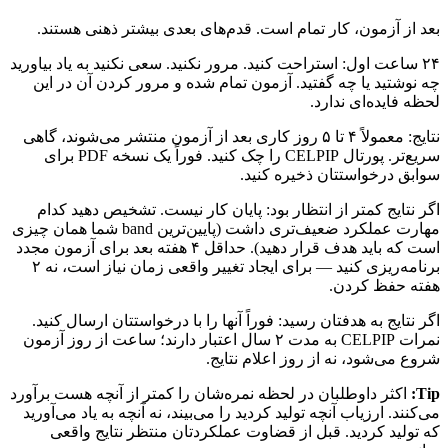
بعد از آزمون، کار تمام است. قدم‌های بعدی بیشتر ذهنی هستند.
۲۴ ساعت اول: استراحت کنید. مرور نکنید. سعی نکنید به یاد بیاورید
چه نوشتید یا چه گفتید. آزمون تمام شده و مرور کردن آن در این
لحظه فایده‌ای ندارد.
نتایج: معمولاً ۴ تا ۵ روز کاری بعد از آزمون منتشر می‌شوند، گاهی
سریع‌تر. پورتال CELPIP را چک کنید. فوراً یک نسخه PDF برای
سوابق درخواستتان ذخیره کنید.
اگر نتایج کمتر از انتظار بود: پایان کار نیست. تشخیص دهید کدام
مهارت عملکرد ضعیف‌تری داشت (پایین‌ترین band شما همان چیزی
است که باید هدف قرار دهید). حداقل ۴ هفته بعد برای آزمون مجدد
برنامه‌ریزی کنید — برای ایجاد تغییر واقعی زمان نیاز است، نه ۲
هفته حفظ کردن.
اگر نتایج به هدفتان رسید: فوراً آنها را با درخواستتان ارسال کنید.
نمرات CELPIP به مدت ۲ سال اعتبار دارند؛ ساعت از روز آزمون
شروع می‌شود، نه از روز اعلام نتایج.
Tip:
اکثر داوطلبان در لحظه نمره‌شان را کمتر از آنچه هست برآورد
می‌کنند. ارزیاب آنچه تولید کردید را می‌بیند، نه آنچه به یاد می‌آورید
که تولید کردید. قبل از قضاوت عملکردتان منتظر نتایج واقعی