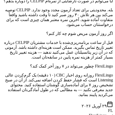
آیا می‌توانم در صورت نارضایتی از نمره‌ام CELPIP را دوباره بدهم؟
بله. محدودیتی برای تعداد آزمون مجدد وجود ندارد. CELPIP توصیه
می‌کند بین هر تلاش ۳۰ روز صبر کنید تا وقت داشته باشید واقعاً
متفاوت آماده شوید. آخرین نمره معتبر همان چیزی است که برای
درخواستتان حساب می‌شود.
اگر روز آزمون مریض شوم چه کار کنم؟
قبل از ساعت برنامه‌ریزی‌شده با خدمات مشتریان CELPIP درباره
تغییر تاریخ تماس بگیرید. ممکن است هزینه‌ای داشته باشد. آزمونی
که در آن زیر پتانسیلتان عمل می‌کنید ندهید — هزینه تغییر تاریخ
بسیار کمتر از هزینه نمره پایین در سابقه‌تان است.
FlexiLingo چطور می‌تواند در ۷ روز آخر کمک کند؟
FlexiLingo روزانه روی اخبار CBC (۱۰ دقیقه) یک گرم‌کردن عالی
Listening است که فشار حفظ کردن اضافه نمی‌کند. از آن در صبح
تشخیص روز ۷ برای آماده‌سازی گوشتان استفاده کنید. محتوای
جدید معرفی نکنید — به مطالبی که در طول آمادگی‌تان استفاده
می‌کردید پایبند بمانید.
۲۹ آوریل ۲۰۲۶
FL