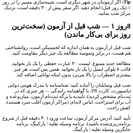
Tip:
اگر آزمونتان در شهر دیگری است، شبیه‌سازی مسیر را در روز
۱ (یک روز قبل) انجام دهید. اگر سفر بیش از ۳۰ دقیقه است، نزدیک
مرکز شب بمانید.
8
روز ۱ — شب قبل از آزمون (سخت‌ترین
روز برای بی‌کار ماندن)
شب قبل از آزمون به همان اندازه که لجستیکی است، روانشناختی
هم هست. در برابر وسوسه مطالعه یک چیز دیگر مقاومت کنید.
مطالعه جدید ممنوع. لیست ۳۰ عبارت حفظی را یک بار بخوانید.
قالب ۸ بلوکی ایمیل را یک بار بخوانید. همین بس است. هر چیز
بیشتری اضطراب را بالا می‌برد بدون اینکه توانایی اضافه کند.
شب قبل وسایلتان را آماده کنید: شناسنامه یا مدرک هویتی دولتی
(پاسپورت، کارت PR، یا گواهینامه رانندگی — هر چیزی که در
ثبت‌نام مشخص کردید)، تأییدیه یا برگه ثبت‌نام آزمون، میان‌وعده و
آب برای استراحت، لباس لایه‌ای (مراکز آزمون اغلب سرد هستند)،
کفش راحت.
تأیید کنید: آدرس مرکز آزمون، ساعت ورود (۳۰ دقیقه قبل از شروع
برنامه‌ریزی‌شده باشید)، برنامه وسیله نقلیه / پارکینگ، برنامه
جایگزین وسیله نقلیه / پارکینگ.