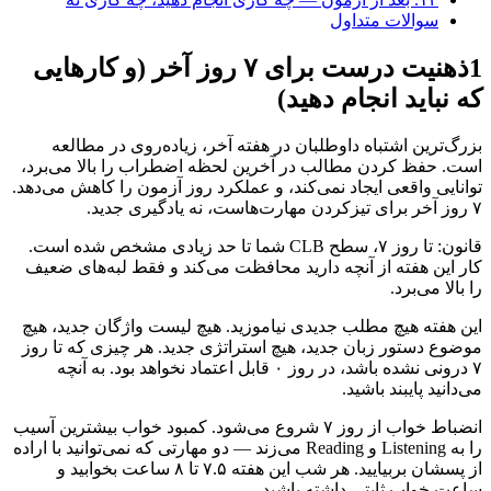
سوالات متداول
1
ذهنیت درست برای ۷ روز آخر (و کارهایی
که نباید انجام دهید)
بزرگ‌ترین اشتباه داوطلبان در هفته آخر، زیاده‌روی در مطالعه
است. حفظ کردن مطالب در آخرین لحظه اضطراب را بالا می‌برد،
توانایی واقعی ایجاد نمی‌کند، و عملکرد روز آزمون را کاهش می‌دهد.
۷ روز آخر برای تیزکردن مهارت‌هاست، نه یادگیری جدید.
قانون: تا روز ۷، سطح CLB شما تا حد زیادی مشخص شده است.
کار این هفته از آنچه دارید محافظت می‌کند و فقط لبه‌های ضعیف
را بالا می‌برد.
این هفته هیچ مطلب جدیدی نیاموزید. هیچ لیست واژگان جدید، هیچ
موضوع دستور زبان جدید، هیچ استراتژی جدید. هر چیزی که تا روز
۷ درونی نشده باشد، در روز ۰ قابل اعتماد نخواهد بود. به آنچه
می‌دانید پایبند باشید.
انضباط خواب از روز ۷ شروع می‌شود. کمبود خواب بیشترین آسیب
را به Listening و Reading می‌زند — دو مهارتی که نمی‌توانید با اراده
از پسشان بربیایید. هر شب این هفته ۷.۵ تا ۸ ساعت بخوابید و
ساعت خواب ثابتی داشته باشید.