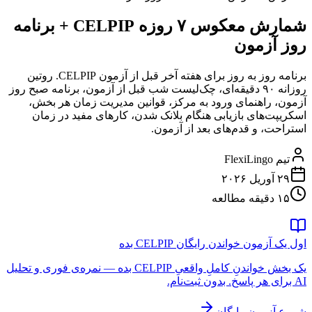
شمارش معکوس ۷ روزه CELPIP + برنامه
روز آزمون
برنامه روز به روز برای هفته آخر قبل از آزمون CELPIP. روتین
روزانه ۹۰ دقیقه‌ای، چک‌لیست شب قبل از آزمون، برنامه صبح روز
آزمون، راهنمای ورود به مرکز، قوانین مدیریت زمان هر بخش،
اسکریپت‌های بازیابی هنگام بلانک شدن، کارهای مفید در زمان
استراحت، و قدم‌های بعد از آزمون.
تیم FlexiLingo
۲۹ آوریل ۲۰۲۶
۱۵ دقیقه مطالعه
اول یک آزمون خواندن رایگان CELPIP بده
یک بخش خواندنِ کاملِ واقعیِ CELPIP بده — نمره‌ی فوری و تحلیل
AI برای هر پاسخ. بدون ثبت‌نام.
شروع آزمون رایگان