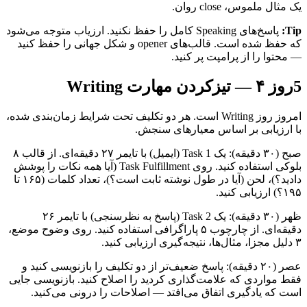
یک مثال ملموس، close روان.
Tip:
پاسخ‌های Speaking کامل را حفظ نکنید. ارزیاب متوجه می‌شود
که حفظ شده است. قالب‌های opener و شکل جهانی را حفظ کنید
— محتوا را از پرامپت پر کنید.
5
روز ۴ — تیزکردن مهارت Writing
امروز روز Writing است. هر دو تکلیف تحت شرایط زمان‌بندی شده،
با ارزیابی بر اساس معیارهای سنجش.
صبح (۳۰ دقیقه): یک Task 1 (ایمیل) با تایمر ۲۷ دقیقه‌ای. از قالب ۸
بلوکی استفاده کنید. روی Task Fulfillment (آیا همه نکات را پوشش
دادید؟)، لحن (آیا در طول نوشته ثابت است؟)، تعداد کلمات (۱۶۵ تا
۱۹۵؟) ارزیابی کنید.
ظهر (۳۰ دقیقه): یک Task 2 (پاسخ به نظرسنجی) با تایمر ۲۶
دقیقه‌ای. از چارچوب ۵ پاراگرافی استفاده کنید. روی وضوح موضع،
۳ دلیل مجزا، مثال‌ها، نتیجه‌گیری ارزیابی کنید.
عصر (۲۰ دقیقه): پاسخ ضعیف‌تر از دو تکلیف را بازنویسی کنید و
فقط مواردی که علامت‌گذاری کردید را اصلاح کنید. بازنویسی جایی
است که یادگیری اتفاق می‌افتد — اصلاحات را درونی می‌کنید.