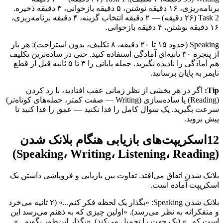
برنامه‌ریزی، ۱۶ دقیقه نوشتن، ۵ دقیقه بازخوانی، ۳ دقیقه ذخیره.
Task 2 (۲۶ دقیقه) — ۲ دقیقه انتخاب گزینه، ۴ دقیقه برنامه‌ریزی،
۱۶ دقیقه نوشتن، ۴ دقیقه بازخوانی.
Speaking (حدود ۱۵ تا ۲۰ دقیقه، ۸ تکلیف، بدون استراحت): هر بار
از پنجره ۳۰ ثانیه‌ای آمادگی استفاده کنید. حتی در ساده‌ترین تکلیف
هم آمادگی را نادیده نگیرید. جمله پایانی را ۳ تا ۵ ثانیه قبل از قطع
تایمر به پایان برسانید.
Tip:
اگر در هر بخشی از نظر زمانی عقب افتادید، با رد کردن
(Reading) یا ساده‌سازی (Writing — صفت کمتر، جمله‌های کوتاه‌تر)
سرعت بگیرید. یک سوال کامل را فدا نکنید — عمق را فدا کنید تا
پیش بروید.
12
اسکریپت‌های بازیابی هنگام بلانک شدن
(Speaking، Writing، Listening، Reading)
بلانک شدن اتفاق می‌افتد. تفاوت بین بازیابی و فروپاشی داشتن یک
اسکریپت آماده است.
بلانک شدن Speaking: «بگذار یک لحظه فکر کنم...» (۲ ثانیه می‌خرد
و متفکرانه به نظر می‌رسد). «اولین چیزی که به ذهنم می‌رسد این
است که...» (یک جهت را تحمیل می‌کند). «بگذار این‌طور بگویم...»