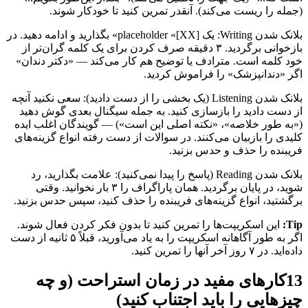
(جمله را ریست می‌کند). آنقدر تمرین کنید تا خودکار شوند.
بلانک شدن Writing: یک placeholder «[XX]» بگذارید و ادامه دهید. در
بازخوانی برگردید. ۳ دقیقه صرف کردن برای یک کلمه گران‌تر از
خود کلمه است. مترادف یا توضیح هم کار می‌کند — «دکتر دندان»
اگر «دندانپزشک» را فراموش کردید.
بلانک شدن Listening (یک بخشی را از دست دادید): سعی نکنید آنچه
از دست دادید را بازسازی کنید. به جمله سیگنال بعدی گوش دهید
(«به طور خلاصه»، «نکته اصلی این است») — گویندگان اغلب ایده
کلیدی را بازبیان می‌کنند. در سوالات از دست رفته انواع گزینه‌های
فریبنده را حذف و حدس بزنید.
بلانک شدن Reading (پاسخ را پیدا نمی‌کنید): علامت بگذارید، رد
شوید، در پایان برگردید. همان پاراگراف را ۳ بار نخوانید. وقتی
برگشتید، انواع گزینه‌های فریبنده را حذف کنید، سپس حدس بزنید.
Tip:
این اسکریپت‌ها را تمرین کنید تا بدون فکر کردن فعال شوند.
اگر به طور آگاهانه اسکریپت را به یاد می‌آورید، قبلاً ۵ ثانیه از دست
داده‌اید. در ۷ روز آخر آنها را تمرین کنید.
13
کارهای مفید در زمان استراحت (و چه
چیزهایی را باید اجتناب کنید)