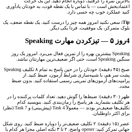
بالاترین نمره را گرفتید، دوباره انجام دهید. این یک حرکت
اعتمادبخش است — با تماس با یک نقطه قوت، به خودتان یادآوری
کنید عملکرد خوب چه حسی دارد.
Tip:
سعی نکنید امروز همه چیز را درست کنید. یک نقطه ضعف، یک
بلوک متمرکز، یک موفقیت. فردا یکی دیگر.
4
روز ۵ — تیزکردن مهارت Speaking
Speaking بیشترین بهره را از تمرین فعال می‌برد. امروز یک روز
سنگین Speaking است، حتی اگر ضعیف‌ترین مهارتتان نباشد.
صبح (۴۵ دقیقه): خودتان را در حین پاسخ به تمام ۸ تکلیف Speaking
پشت سر هم، با شبیه‌سازی شرایط آزمون، ضبط کنید. از
پرامپت‌های آزمون‌های تمرینی رسمی استفاده کنید. بدون ضبط
مجدد.
ظهر (۳۰ دقیقه): ضبط‌ها را گوش دهید. تعداد کلمات پرکننده را در
هر تکلیف بشمارید. هر پاسخ را زمان‌بندی کنید. بنویسید کدام
تکلیف‌ها ضعیف‌تر بودند — معمولاً Task 4 (پیش‌بینی) و Task 7 (نظر)
برای اکثر داوطلبان.
عصر (۱۵ دقیقه): ۲ تکلیف ضعیف‌تر را دوباره ضبط کنید. روی شکل
جهانی تمرکز کنید: opener واضح، ۲ تا ۳ نکته اصلی مجزا هر کدام با