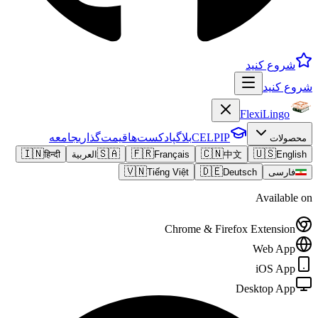
شروع کنید
شروع کنید
FlexiLingo
CELPIP
بلاگ
پادکست‌ها
قیمت‌گذاری
جامعه
محصولات
🇮🇳
🇸🇦
🇫🇷
🇨🇳
🇺🇸
English
中文
Français
العربية
हिन्दी
🇻🇳
🇩🇪
فارسی
Deutsch
Tiếng Việt
Available on
Chrome & Firefox Extension
Web App
iOS App
Desktop App