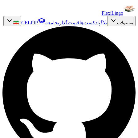
FlexiLingo
بلاگ
پادکست‌ها
قیمت‌گذاری
جامعه
CELPIP
محصولات