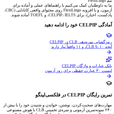
تیم FlexiLingo
ما به داوطلبان کمک می‌کنیم با راهنماهای عملی و آماده برای
آزمون، و با افزونه FlexiLingo روی محتوای واقعی کانادایی (CBC،
پادکست، اخبار)، برای CELPIP، IELTS، و TOEFL آماده شوند.
آمادگی CELPIP خود را ادامه دهید
رمزگشایی نمره‌دهی CLB در CELPIP
آنچه CLB 9، ۱۰، و ۱۱ واقعاً نیاز دارند
بانک عبارات و واژگان CELPIP
لیست ۳۰ عبارت حفظی برای روز آزمون
تمرین رایگان CELPIP در فلکسی‌لینگو
مهارت‌های صحبت‌کردن، نوشتن، خواندن و شنیدن خود را با بیش از
۲۴۰ نمونه‌تمرین آزمونی و نمره‌ی تخمینی CLB با هوش مصنوعی