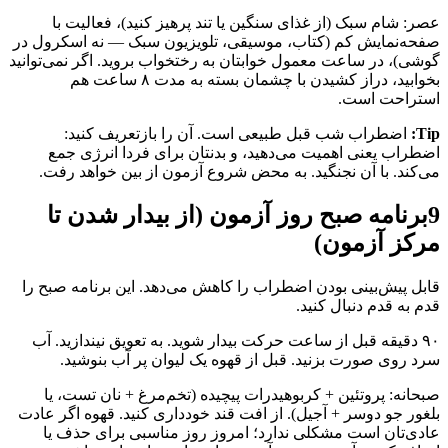
عصر: شام سبک (از غذای سنگین یا تند پرهیز کنید)، فعالیت با
صفحه‌نمایش کم (کتاب، موسیقی، تلویزیون سبک — نه اسکرول در
گوشی)، در ساعت معمول خوابتان به رختخواب بروید. اگر نمی‌توانید
بخوابید، دراز کشیدن با چشمان بسته به مدت ۸ ساعت هم
استراحت است.
Tip:
اضطراب شب قبل طبیعی است. آن را بازتعریف کنید:
اضطراب یعنی اهمیت می‌دهید، و بدنتان برای فردا انرژی جمع
می‌کند. با آن نجنگید. به محض شروع آزمون از بین خواهد رفت.
9
برنامه صبح روز آزمون (از بیدار شدن تا
مرکز آزمون)
قابل پیش‌بینی بودن اضطراب را کاهش می‌دهد. این برنامه صبح را
قدم به قدم دنبال کنید.
۹۰ دقیقه قبل از ساعت حرکت بیدار شوید. به تعویق نیندازید. آب
سرد روی صورت بزنید. قبل از قهوه یک لیوان پر آب بنوشید.
صبحانه: پروتئین + کربوهیدرات پیچیده (تخم‌مرغ + نان تست، یا
بلغور جو دوسر + آجیل). از افت قند خودداری کنید. قهوه اگر عادت
عادی‌تان است مشکلی ندارد؛ امروز روز مناسبی برای حذف یا