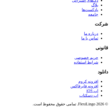
دک‌های اشتراکی
بلاگ
پادکست‌ها
جامعه
شرکت
درباره ما
تماس با ما
قانونی
حریم خصوصی
شرایط استفاده
دانلود
افزونه کروم
افزونه فایرفاکس
اپ iOS
اپ دسکتاپ
©
2026
FlexiLingo.
تمامی حقوق محفوظ است.