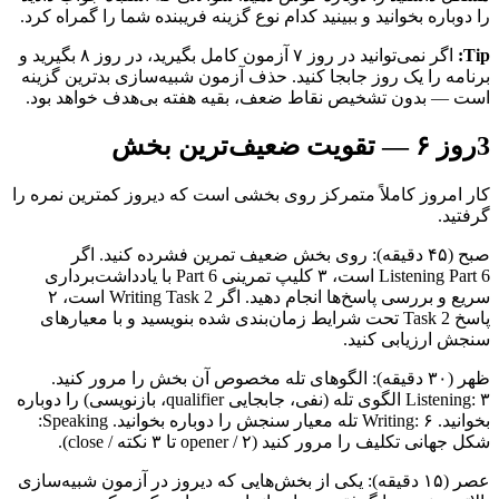
را دوباره بخوانید و ببینید کدام نوع گزینه فریبنده شما را گمراه کرد.
Tip:
اگر نمی‌توانید در روز ۷ آزمون کامل بگیرید، در روز ۸ بگیرید و
برنامه را یک روز جابجا کنید. حذف آزمون شبیه‌سازی بدترین گزینه
است — بدون تشخیص نقاط ضعف، بقیه هفته بی‌هدف خواهد بود.
3
روز ۶ — تقویت ضعیف‌ترین بخش
کار امروز کاملاً متمرکز روی بخشی است که دیروز کمترین نمره را
گرفتید.
صبح (۴۵ دقیقه): روی بخش ضعیف تمرین فشرده کنید. اگر
Listening Part 6 است، ۳ کلیپ تمرینی Part 6 با یادداشت‌برداری
سریع و بررسی پاسخ‌ها انجام دهید. اگر Writing Task 2 است، ۲
پاسخ Task 2 تحت شرایط زمان‌بندی شده بنویسید و با معیارهای
سنجش ارزیابی کنید.
ظهر (۳۰ دقیقه): الگوهای تله مخصوص آن بخش را مرور کنید.
Listening: ۳ الگوی تله (نفی، جابجایی qualifier، بازنویسی) را دوباره
بخوانید. Writing: ۶ تله معیار سنجش را دوباره بخوانید. Speaking:
شکل جهانی تکلیف را مرور کنید (opener / ۲ تا ۳ نکته / close).
عصر (۱۵ دقیقه): یکی از بخش‌هایی که دیروز در آزمون شبیه‌سازی