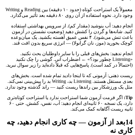
معمولاً یک استراحت کوتاه (حدود ۱۰ دقیقه) بین Reading و Writing
وجود دارد. نحوه استفاده از آن روی ۸۰ دقیقه بعد تأثیر می‌گذارد.
انجام دهید: آب بنوشید (مقدار کم). از سرویس بهداشتی استفاده
کنید. شانه‌ها و گردن را کشش دهید (وضعیت نشستن در آزمون
باعث تنش می‌شود). ۴ نفس عمیق آهسته بکشید. یک میان‌وعده
کوچک بخورید (موز، نان گرانولا) — انرژی سریع بدون افت قند.
انجام ندهید: بخش‌های قبلی را با سایر داوطلبان بحث نکنید.
«Listening چطور بود؟» ← اضطراب آنی. گوشی را چک نکنید
(احتمالاً در کمد است). پاسخ‌هایی که قبلاً داده‌اید را زیر سوال نبرید.
ریست ذهنی: آزمونی که تا اینجا دادید تمام شده است. بخش‌های
بعدی مستقل هستند. Listening بد، Writing بد را پیش‌بینی نمی‌کند.
مثل یک ورزشکار بین راندها ریست کنید — راند گذشته وجود ندارد.
Tip:
اگر فرمت آزمون شما استراحت ندارد یا استراحت کوتاه‌تری
دارد، یک نسخه ۶۰ ثانیه‌ای انجام دهید: آب، نفس، کشش. حتی ۶۰
ثانیه ریست آگاهانه کمک می‌کند.
14
بعد از آزمون — چه کاری انجام دهید، چه
کاری نه