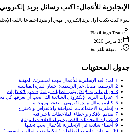
الإنجليزية للأعمال: اكتب رسائل بريد إلكترو
سواء كنت تكتب أول بريد إلكتروني مهني أو تقود اجتماعاً باللغة الإنج
FlexiLingo Team
28 مارس 2026
17 دقيقة للقراءة
جدول المحتويات
1. لماذا تُعد الإنجليزية للأعمال مهمة لمسيرتك المهنية
2. الرسمية مقابل غير الرسمية: اختيار النبرة المناسبة
3. قوالب البريد الإلكتروني: الطلبات والمتابعات والاعتذارات
4. عبارات البريد الإلكتروني الشائعة التي يجب أن يعرفها كل محترف
5. كتابة رسائل بريد إلكتروني واضحة وموجزة
6. إنجليزية الاجتماعات: الموافقة والاعتراض والاقتراح
7. تقديم الأفكار وإعطاء الملاحظات باحترافية
8. عبارات المحادثات القصيرة وبناء العلاقات المهنية
9. أخطاء شائعة في الإنجليزية للأعمال يجب تجنبها
10. مفردات خاصة بالقطاعات (التكنولوجيا، المالية، التسويق)