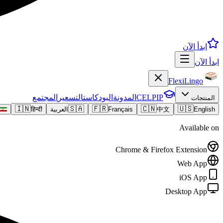
ابدأ الآن
ابدأ الآن
FlexiLingo
CELPIP
المدونة
البودكاست
التسعير
المجتمع
المنتجات
🇮🇳
🇸🇦
🇫🇷
🇨🇳
🇺🇸
English
中文
Français
العربية
हिन्दी
Available on
Chrome & Firefox Extension
Web App
iOS App
Desktop App