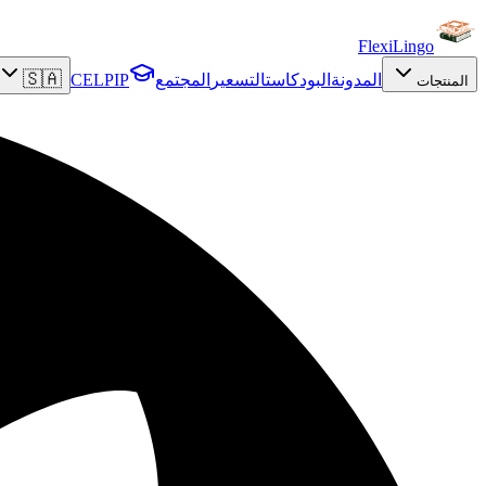
FlexiLingo
🇸🇦
المدونة
البودكاست
التسعير
المجتمع
CELPIP
المنتجات