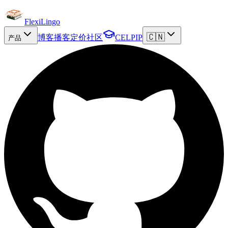
FlexiLingo
🇨🇳
博客
播客
定价
社区
CELPIP
产品