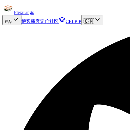
FlexiLingo
🇨🇳
博客
播客
定价
社区
CELPIP
产品