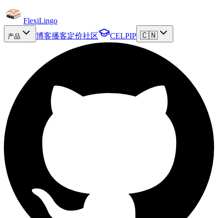
FlexiLingo
🇨🇳
博客
播客
定价
社区
CELPIP
产品