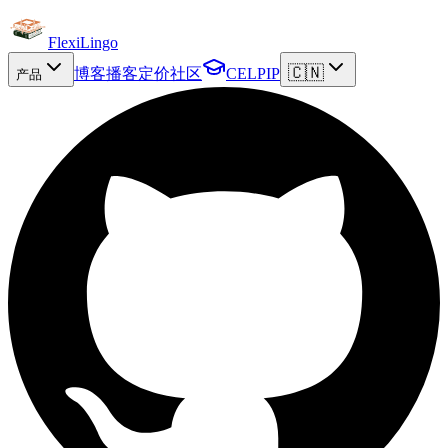
FlexiLingo
🇨🇳
博客
播客
定价
社区
CELPIP
产品