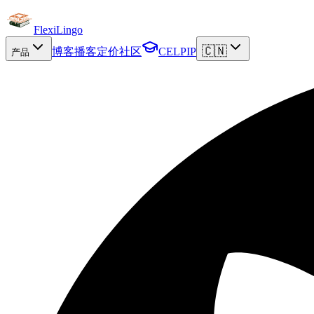
FlexiLingo
🇨🇳
博客
播客
定价
社区
CELPIP
产品