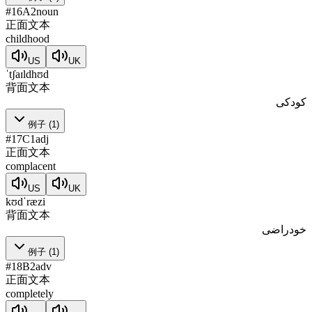
#
16
A2
noun
正面文本
childhood
US
UK
ˈtʃaɪldhʊd
背面文本
کودکی
例子
(
1
)
#
17
C1
adj
正面文本
complacent
US
UK
kʊdˈræzi
背面文本
خودراضی
例子
(
1
)
#
18
B2
adv
正面文本
completely