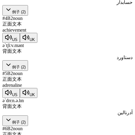
حسابدار
例子
(
2
)
#
4
B2
noun
正面文本
achievement
US
UK
əˈtʃiːv.mənt
背面文本
دستاورد
例子
(
2
)
#
5
B2
noun
正面文本
adrenaline
US
UK
əˈdrɛn.ə.lɪn
背面文本
آدرنالین
例子
(
2
)
#
6
B2
noun
正面文本