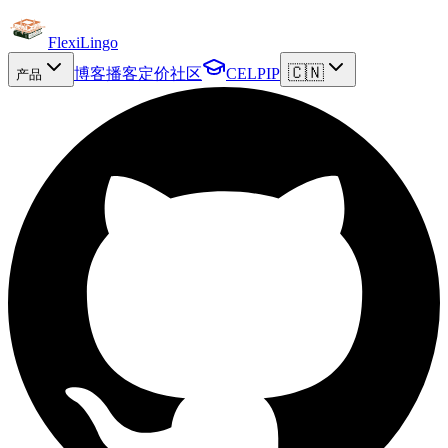
FlexiLingo
🇨🇳
博客
播客
定价
社区
CELPIP
产品