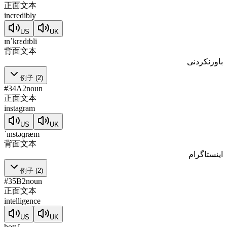
正面文本
incredibly
US
UK
ɪnˈkrɛdɪbli
背面文本
باورنکردنی
例子
(
2
)
#
34
A2
noun
正面文本
instagram
US
UK
ˈɪnstəɡræm
背面文本
اینستاگرام
例子
(
2
)
#
35
B2
noun
正面文本
intelligence
US
UK
hoʊʃ