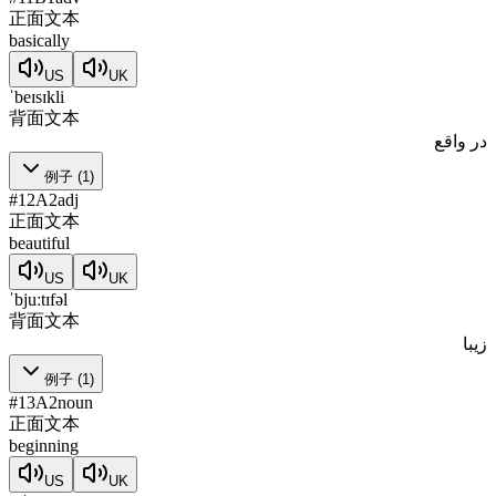
正面文本
basically
US
UK
ˈbeɪsɪkli
背面文本
در واقع
例子
(
1
)
#
12
A2
adj
正面文本
beautiful
US
UK
ˈbjuːtɪfəl
背面文本
زیبا
例子
(
1
)
#
13
A2
noun
正面文本
beginning
US
UK