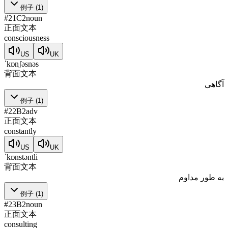
例子
(
1
)
#
21
C2
noun
正面文本
consciousness
US
UK
ˈkɒnʃəsnəs
背面文本
آگاهی
例子
(
1
)
#
22
B2
adv
正面文本
constantly
US
UK
ˈkɒnstəntli
背面文本
به طور مداوم
例子
(
1
)
#
23
B2
noun
正面文本
consulting