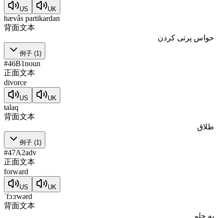
US
UK
hævâs partikardan
背面文本
حواس پرتی کردن
例子
(
1
)
#
46
B1
noun
正面文本
divorce
US
UK
talaq
背面文本
طلاق
例子
(
1
)
#
47
A2
adv
正面文本
forward
US
UK
ˈfɔːrwərd
背面文本
به جلو