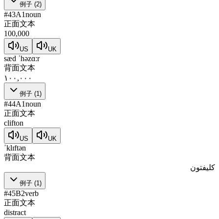
例子
(
2
)
#
43
A1
noun
正面文本
100,000
US
UK
sæd ˈhəzɑːr
背面文本
۱۰۰,۰۰۰
例子
(
1
)
#
44
A1
noun
正面文本
clifton
US
UK
ˈklɪftən
背面文本
کلیفتون
例子
(
1
)
#
45
B2
verb
正面文本
distract