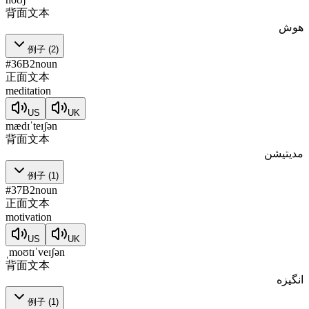
背面文本
هوش
例子
(
2
)
#
36
B2
noun
正面文本
meditation
US
UK
mædɪˈteɪʃən
背面文本
مدیتیشن
例子
(
1
)
#
37
B2
noun
正面文本
motivation
US
UK
ˌmoʊtɪˈveɪʃən
背面文本
انگیزه
例子
(
1
)