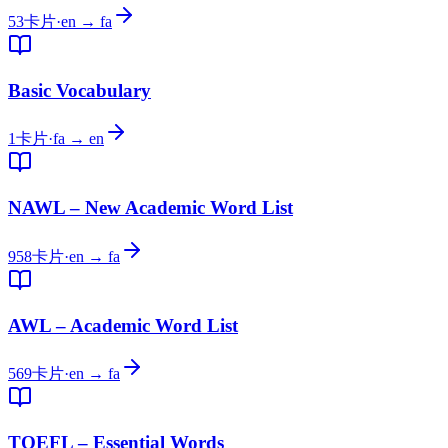
53
卡片
·
en → fa
Basic Vocabulary
1
卡片
·
fa → en
NAWL – New Academic Word List
958
卡片
·
en → fa
AWL – Academic Word List
569
卡片
·
en → fa
TOEFL – Essential Words