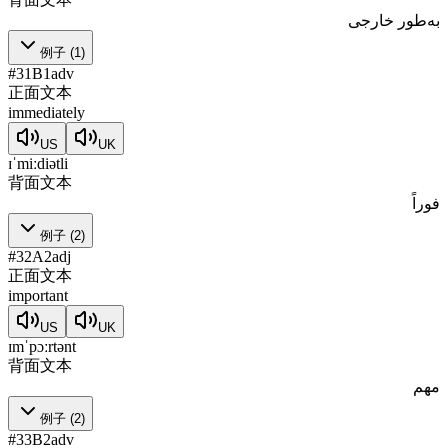
به‌طور خارجی
例子
(
1
)
#
31
B1
adv
正面文本
immediately
US
UK
ɪˈmiːdiətli
背面文本
فوراً
例子
(
2
)
#
32
A2
adj
正面文本
important
US
UK
ɪmˈpɔːrtənt
背面文本
مهم
例子
(
2
)
#
33
B2
adv