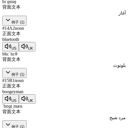
bɪˈɡɪnɪŋ
背面文本
آغاز
例子
(
1
)
#
14
A2
noun
正面文本
bluetooth
US
UK
bluːˈtuːθ
背面文本
بلوتوث
例子
(
1
)
#
15
B1
noun
正面文本
boogeyman
US
UK
ˈbʊɡiˌmæn
背面文本
مرد شبح
例子
(
1
)