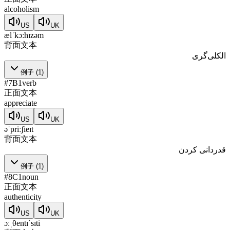
alcoholism
US
UK
ælˈkɔːhɪzəm
背面文本
الکلی‌گری
例子
(
1
)
#
7
B1
verb
正面文本
appreciate
US
UK
əˈpriːʃieɪt
背面文本
قدردانی کردن
例子
(
1
)
#
8
C1
noun
正面文本
authenticity
US
UK
ɔːˌθentɪˈsɪti