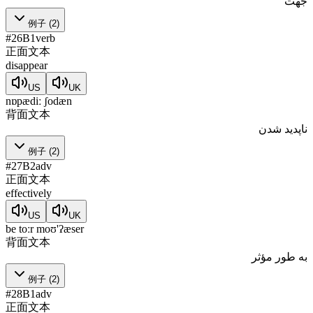
جهت
例子
(
2
)
#
26
B1
verb
正面文本
disappear
US
UK
nɒpædiː ʃodæn
背面文本
ناپدید شدن
例子
(
2
)
#
27
B2
adv
正面文本
effectively
US
UK
be toːr moʊ'ʔæser
背面文本
به طور مؤثر
例子
(
2
)
#
28
B1
adv
正面文本