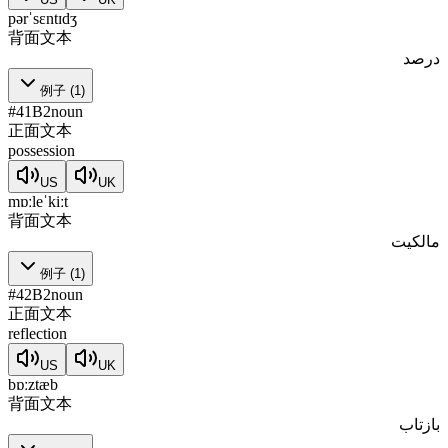
pərˈsɛntɪdʒ
背面文本
درصد
例子
(
1
)
#
41
B2
noun
正面文本
possession
US
UK
mɒːleˈkiːt
背面文本
مالکیت
例子
(
1
)
#
42
B2
noun
正面文本
reflection
US
UK
bɒːztæb
背面文本
بازتاب