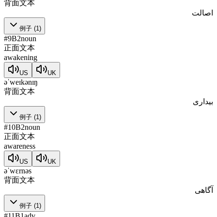
背面文本
اصالت
例子
(
1
)
#
9
B2
noun
正面文本
awakening
US
UK
əˈweɪkənɪŋ
背面文本
بیداری
例子
(
1
)
#
10
B2
noun
正面文本
awareness
US
UK
əˈwɛrnəs
背面文本
آگاهی
例子
(
1
)
#
11
B1
adv