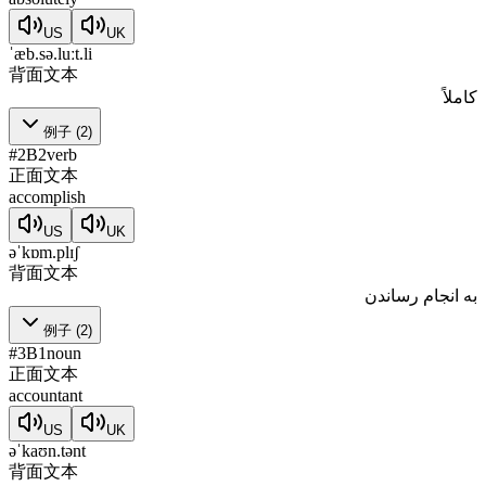
US
UK
ˈæb.sə.luːt.li
背面文本
کاملاً
例子
(
2
)
#
2
B2
verb
正面文本
accomplish
US
UK
əˈkɒm.plɪʃ
背面文本
به انجام رساندن
例子
(
2
)
#
3
B1
noun
正面文本
accountant
US
UK
əˈkaʊn.tənt
背面文本