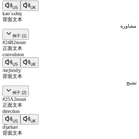
US
UK
kənˈsʌltɪŋ
背面文本
مشاوره
例子
(
1
)
#
24
B2
noun
正面文本
convulsion
US
UK
/tæʃnʊdʒ/
背面文本
تشنج
例子
(
2
)
#
25
A2
noun
正面文本
direction
US
UK
d͡ʒæhæt
背面文本