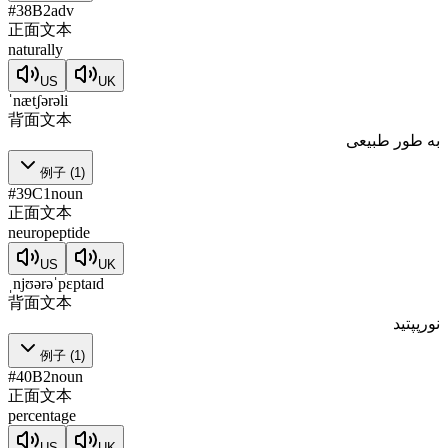
#
38
B2
adv
正面文本
naturally
US
UK
ˈnætʃərəli
背面文本
به طور طبیعی
例子
(
1
)
#
39
C1
noun
正面文本
neuropeptide
US
UK
ˌnjʊərəˈpɛptaɪd
背面文本
نورپپتید
例子
(
1
)
#
40
B2
noun
正面文本
percentage
US
UK