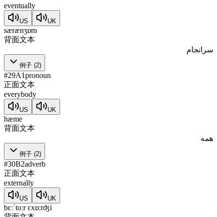
eventually
US
UK
særænʒɒm
背面文本
سرانجام
例子
(
2
)
#
29
A1
pronoun
正面文本
everybody
US
UK
hæme
背面文本
همه
例子
(
2
)
#
30
B2
adverb
正面文本
externally
US
UK
bɛːˈtoːr ɛxɒːrʤi
背面文本