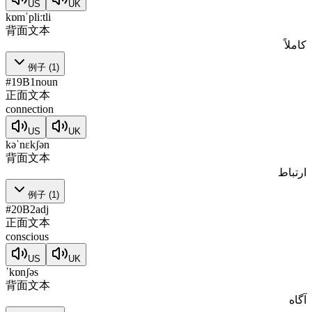
US
UK
kɒmˈpliːtli
背面文本
کاملاً
例子
(
1
)
#
19
B1
noun
正面文本
connection
US
UK
kəˈnɛkʃən
背面文本
ارتباط
例子
(
1
)
#
20
B2
adj
正面文本
conscious
US
UK
ˈkɒnʃəs
背面文本
آگاه