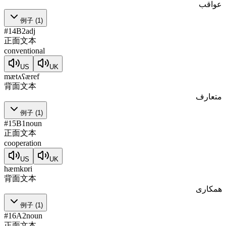
عواقب
例子
(
1
)
#
14
B2
adj
正面文本
conventional
US
UK
mætʌʕæref
背面文本
متعارف
例子
(
1
)
#
15
B1
noun
正面文本
cooperation
US
UK
hæmkɒri
背面文本
همکاری
例子
(
1
)
#
16
A2
noun
正面文本