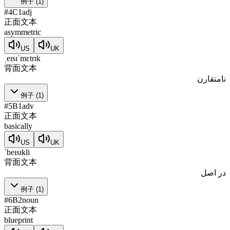
例子
(
1
)
#
4
C1
adj
正面文本
asymmetric
US
UK
ˌeɪsɪˈmɛtrɪk
背面文本
نامتقارن
例子
(
1
)
#
5
B1
adv
正面文本
basically
US
UK
ˈbeɪsɪkli
背面文本
در اصل
例子
(
1
)
#
6
B2
noun
正面文本
blueprint