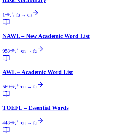
Basic Vocabulary
1
卡片
·
fa → en
NAWL – New Academic Word List
958
卡片
·
en → fa
AWL – Academic Word List
569
卡片
·
en → fa
TOEFL – Essential Words
448
卡片
·
en → fa