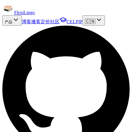
FlexiLingo
🇨🇳
博客
播客
定价
社区
CELPIP
产品