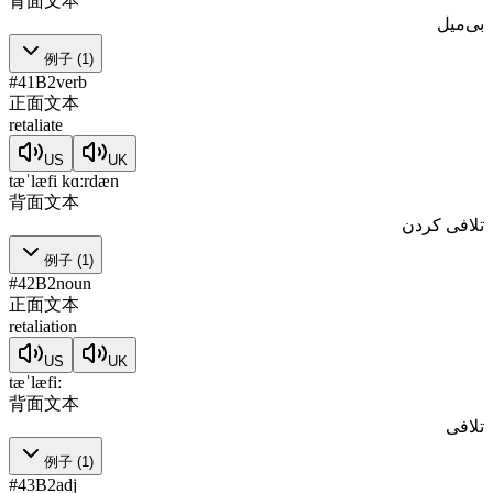
背面文本
بی‌میل
例子
(
1
)
#
41
B2
verb
正面文本
retaliate
US
UK
tæˈlæfi kɑːrdæn
背面文本
تلافی کردن
例子
(
1
)
#
42
B2
noun
正面文本
retaliation
US
UK
tæˈlæfiː
背面文本
تلافی
例子
(
1
)
#
43
B2
adj