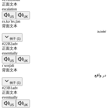
正面文本
escalation
US
UK
ɛs.kəˈleɪ.ʃən
背面文本
تشدید
例子
(
1
)
#
22
B2
adv
正面文本
essentially
US
UK
ɪˈsɛnʃəli
背面文本
در واقع
例子
(
1
)
#
23
B1
adv
正面文本
eventually
US
UK