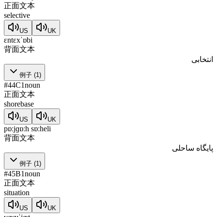
正面文本
selective
US
UK
ɛntɛxˈɒbi
背面文本
انتخابی
例子
(
1
)
#
44
C1
noun
正面文本
shorebase
US
UK
pɒːjɡɒːh sɒːheli
背面文本
پایگاه ساحلی
例子
(
1
)
#
45
B1
noun
正面文本
situation
US
UK