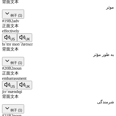
背面文本
موثر
例子
(
1
)
#
19
B2
adv
正面文本
effectively
US
UK
bɪˈtʊr moʊˈʔæʊsɛr
背面文本
به طور مؤثر
例子
(
1
)
#
20
B2
noun
正面文本
embarrassment
US
UK
ʃɛrˈmændɪɡi
背面文本
شرمندگی
例子
(
1
)
#
21
B2
noun