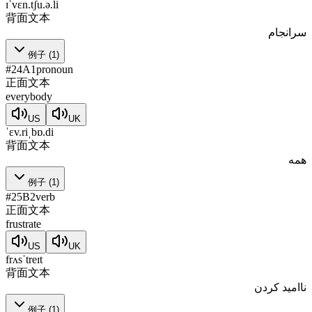
ɪˈvɛn.tʃu.ə.li
背面文本
سرانجام
例子
(
1
)
#
24
A1
pronoun
正面文本
everybody
US
UK
ˈɛv.riˌbɒ.di
背面文本
همه
例子
(
1
)
#
25
B2
verb
正面文本
frustrate
US
UK
frʌsˈtreɪt
背面文本
ناامید کردن
例子
(
1
)