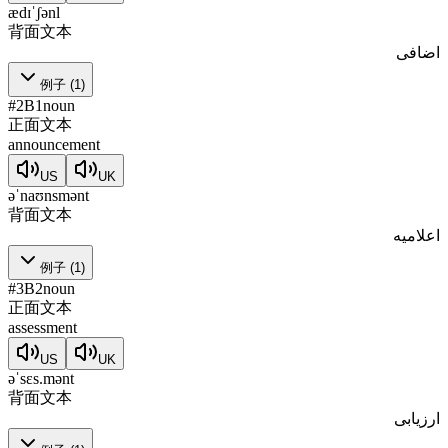
ædɪˈʃənl
背面文本
اضافی
例子
(
1
)
#
2
B1
noun
正面文本
announcement
US
UK
əˈnaʊnsmənt
背面文本
اعلامیه
例子
(
1
)
#
3
B2
noun
正面文本
assessment
US
UK
əˈsɛs.mənt
背面文本
ارزیابی