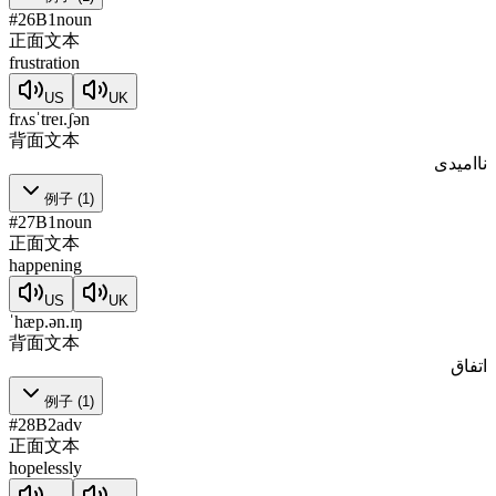
#
26
B1
noun
正面文本
frustration
US
UK
frʌsˈtreɪ.ʃən
背面文本
ناامیدی
例子
(
1
)
#
27
B1
noun
正面文本
happening
US
UK
ˈhæp.ən.ɪŋ
背面文本
اتفاق
例子
(
1
)
#
28
B2
adv
正面文本
hopelessly