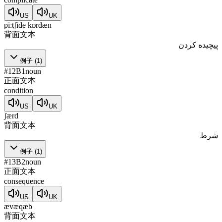
US
UK
piːtʃide kɒrdæn
背面文本
پیچیده کردن
例子
(
1
)
#
12
B1
noun
正面文本
condition
US
UK
ʃærd
背面文本
شرط
例子
(
1
)
#
13
B2
noun
正面文本
consequence
US
UK
ævæqæb
背面文本