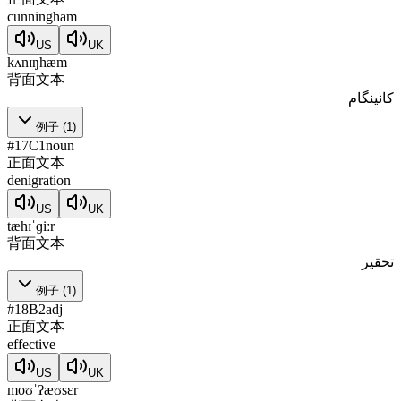
cunningham
US
UK
kʌnɪŋhæm
背面文本
کانینگام
例子
(
1
)
#
17
C1
noun
正面文本
denigration
US
UK
tæhɪˈɡiːr
背面文本
تحقیر
例子
(
1
)
#
18
B2
adj
正面文本
effective
US
UK
moʊˈʔæʊsɛr