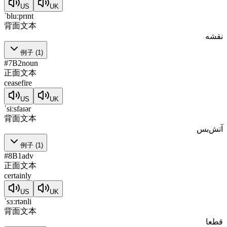
US
UK
ˈbluːprɪnt
背面文本
نقشه
例子
(
1
)
#
7
B2
noun
正面文本
ceasefire
US
UK
ˈsiːsfaɪər
背面文本
آتش‌بس
例子
(
1
)
#
8
B1
adv
正面文本
certainly
US
UK
ˈsɜːrtənli
背面文本
قطعا