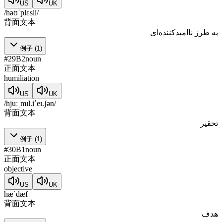
US
UK
/həʊˈplɛsli/
背面文本
به طرز ناامیدکننده‌ای
例子
(
1
)
#
29
B2
noun
正面文本
humiliation
US
UK
/hjuːˌmɪl.iˈeɪ.ʃən/
背面文本
تحقیر
例子
(
1
)
#
30
B1
noun
正面文本
objective
US
UK
hæˈdæf
背面文本
هدف