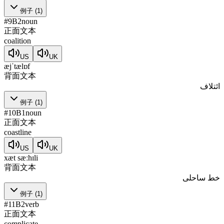
例子
(
1
)
#
9
B2
noun
正面文本
coalition
US
UK
æjˈtælɒf
背面文本
ائتلاف
例子
(
1
)
#
10
B1
noun
正面文本
coastline
US
UK
xæt sæːhɪli
背面文本
خط ساحلی
例子
(
1
)
#
11
B2
verb
正面文本
complicate