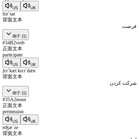
US
UK
forˈsat
背面文本
فرصت
例子
(
1
)
#
34
B2
verb
正面文本
participate
US
UK
ʃɛrˈkæt kɒːrˈdæn
背面文本
شرکت کردن
例子
(
1
)
#
35
A2
noun
正面文本
permission
US
UK
eʤæˈze
背面文本