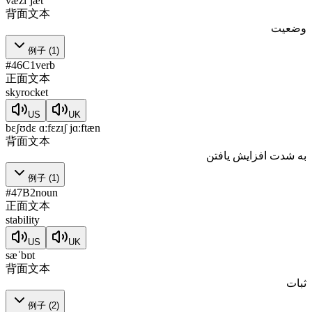
væzɪˈjæt
背面文本
وضعیت
例子
(
1
)
#
46
C1
verb
正面文本
skyrocket
US
UK
bɛʃʊdɛ ɑːfɛzɪʃ jɑːftæn
背面文本
به شدت افزایش یافتن
例子
(
1
)
#
47
B2
noun
正面文本
stability
US
UK
sæˈbɒt
背面文本
ثبات
例子
(
2
)