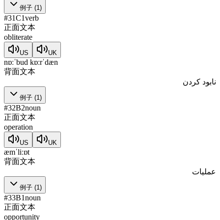
例子
(
1
)
#
31
C1
verb
正面文本
obliterate
US
UK
nɒːˈbud kɒːrˈdæn
背面文本
نابود کردن
例子
(
1
)
#
32
B2
noun
正面文本
operation
US
UK
æmˈliːɒt
背面文本
عملیات
例子
(
1
)
#
33
B1
noun
正面文本
opportunity