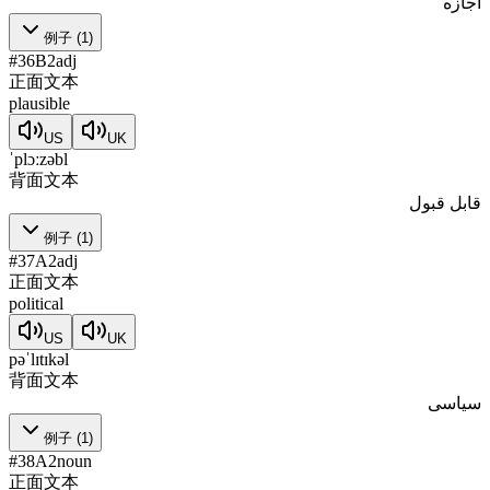
اجازه
例子
(
1
)
#
36
B2
adj
正面文本
plausible
US
UK
ˈplɔːzəbl
背面文本
قابل قبول
例子
(
1
)
#
37
A2
adj
正面文本
political
US
UK
pəˈlɪtɪkəl
背面文本
سیاسی
例子
(
1
)
#
38
A2
noun
正面文本