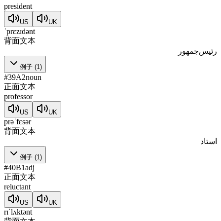
president
US
UK
ˈprɛzɪdənt
背面文本
رئیس‌جمهور
例子
(
1
)
#
39
A2
noun
正面文本
professor
US
UK
prəˈfɛsər
背面文本
استاد
例子
(
1
)
#
40
B1
adj
正面文本
reluctant
US
UK
rɪˈlʌktənt