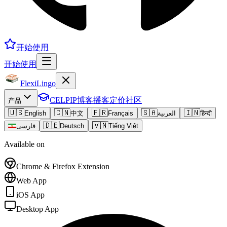
开始使用
开始使用
FlexiLingo
CELPIP
博客
播客
定价
社区
产品
🇺🇸
🇨🇳
🇫🇷
🇸🇦
🇮🇳
English
中文
Français
العربية
हिन्दी
🇩🇪
🇻🇳
فارسی
Deutsch
Tiếng Việt
Available on
Chrome & Firefox Extension
Web App
iOS App
Desktop App