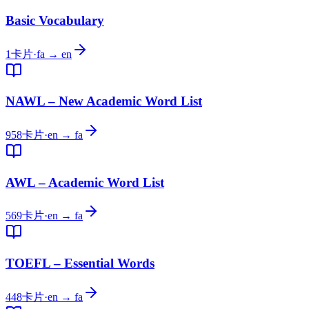
Basic Vocabulary
1
卡片
·
fa → en
NAWL – New Academic Word List
958
卡片
·
en → fa
AWL – Academic Word List
569
卡片
·
en → fa
TOEFL – Essential Words
448
卡片
·
en → fa