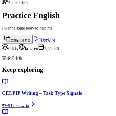
Shared deck
Practice English
I wanna some body to help me.
开始复习
克隆此词卡集
0
卡片
fa → en
7/5/2026
更多词卡集
Keep exploring
CELPIP Writing – Task Type Signals
53
卡片
·
en → fa