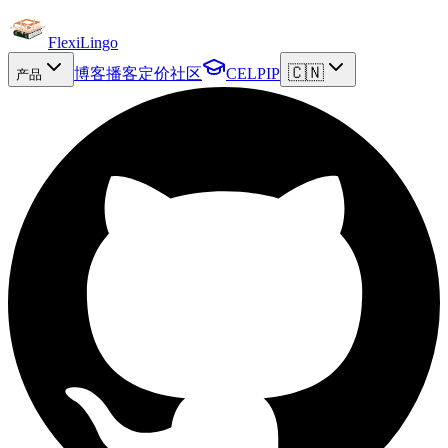
FlexiLingo
🇨🇳
博客
播客
定价
社区
CELPIP
产品