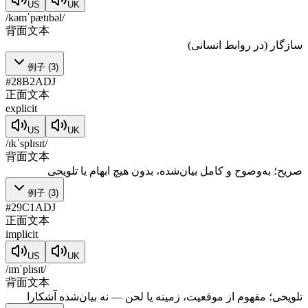
US
UK
/kəmˈpætɪbəl/
背面文本
سازگار (در روابط انسانی)
例子
(
3
)
#
28
B2
ADJ
正面文本
explicit
US
UK
/ɪkˈsplɪsɪt/
背面文本
صریح؛ به‌وضوح و کامل بیان‌شده، بدون هیچ ابهام یا تلویحی
例子
(
3
)
#
29
C1
ADJ
正面文本
implicit
US
UK
/ɪmˈplɪsɪt/
背面文本
تلویحی؛ مفهوم از موقعیت، زمینه یا لحن — نه بیان‌شده آشکارا