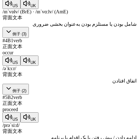
US
UK
/ɪnˈvɒlv/ (BrE) · /ɪnˈvɑːlv/ (AmE)
背面文本
شامل بودن یا مستلزم بودن به‌عنوان بخشی ضروری
例子
(
3
)
#
4
B1
verb
正面文本
occur
US
UK
/əˈkɜːr/
背面文本
اتفاق افتادن
例子
(
2
)
#
5
B2
verb
正面文本
proceed
US
UK
/prəˈsiːd/
背面文本
ادامه دادن / پیش رفتن با یک اقدام یا برنامه