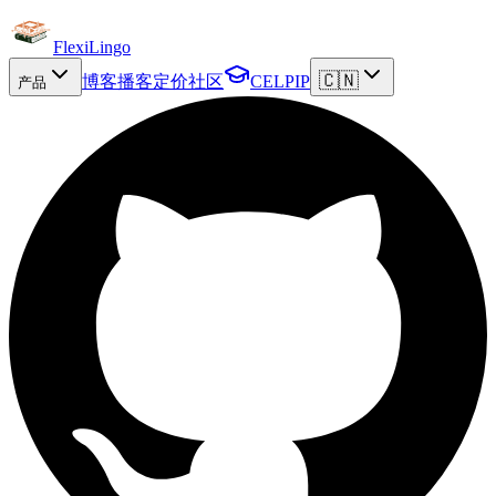
FlexiLingo
🇨🇳
博客
播客
定价
社区
CELPIP
产品