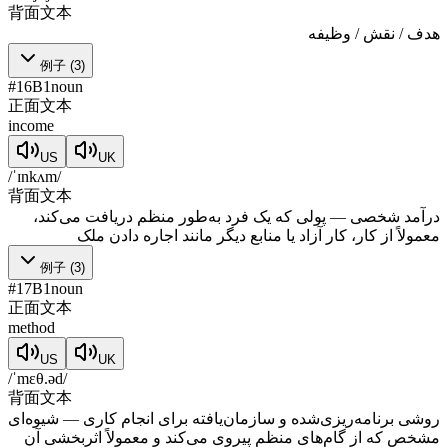
背面文本
هدف / نقش / وظیفه
例子
(
3
)
#
16
B1
noun
正面文本
income
US
UK
/ˈɪnkʌm/
背面文本
درآمد شخصی — پولی که یک فرد به‌طور منظم دریافت می‌کند،
معمولاً از کار، کار آزاد یا منابع دیگر مانند اجاره دادن ملک
例子
(
3
)
#
17
B1
noun
正面文本
method
US
UK
/ˈmɛθ.əd/
背面文本
روشی برنامه‌ریزی‌شده و سازمان‌یافته برای انجام کاری — شیوه‌ای
مشخص که از گام‌های منظم پیروی می‌کند و معمولاً اثربخشی آن