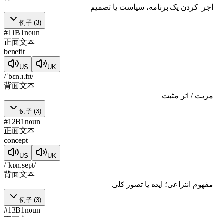
اجرا کردن یک برنامه، سیاست یا تصمیم
例子
(
3
)
#
11
B1
noun
正面文本
benefit
US
UK
/ˈbɛn.ɪ.fɪt/
背面文本
مزیت / اثر مثبت
例子
(
3
)
#
12
B1
noun
正面文本
concept
US
UK
/ˈkɒn.sept/
背面文本
مفهوم انتزاعی؛ ایده یا تصور کلی
例子
(
3
)
#
13
B1
noun