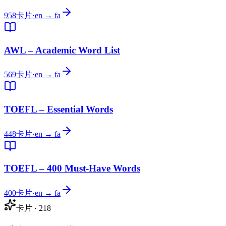
958
卡片
·
en → fa
AWL – Academic Word List
569
卡片
·
en → fa
TOEFL – Essential Words
448
卡片
·
en → fa
TOEFL – 400 Must-Have Words
400
卡片
·
en → fa
卡片
·
218