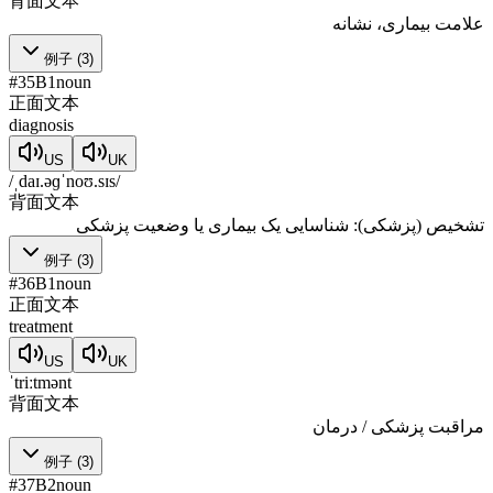
背面文本
علامت بیماری، نشانه
例子
(
3
)
#
35
B1
noun
正面文本
diagnosis
US
UK
/ˌdaɪ.əɡˈnoʊ.sɪs/
背面文本
تشخیص (پزشکی): شناسایی یک بیماری یا وضعیت پزشکی
例子
(
3
)
#
36
B1
noun
正面文本
treatment
US
UK
ˈtriːtmənt
背面文本
مراقبت پزشکی / درمان
例子
(
3
)
#
37
B2
noun