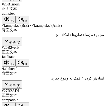
#
25
B1
noun
正面文本
complex
US
UK
/ˈkɒmpleks/ (BrE) · /ˈkɑːmpleks/ (AmE)
背面文本
مجموعه (ساختمان‌ها / امکانات)
例子
(
3
)
#
26
B2
verb
正面文本
facilitate
US
UK
/fəˈsɪlɪteɪt/
背面文本
آسان‌تر کردن / کمک به وقوع چیزی
例子
(
3
)
#
27
B2
ADJ
正面文本
compatible