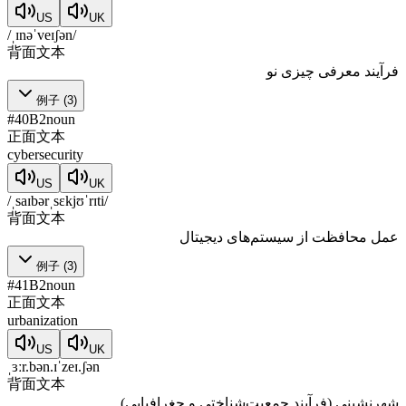
US
UK
/ˌɪnəˈveɪʃən/
背面文本
فرآیند معرفی چیزی نو
例子
(
3
)
#
40
B2
noun
正面文本
cybersecurity
US
UK
/ˌsaɪbərˌsɛkjʊˈrɪti/
背面文本
عمل محافظت از سیستم‌های دیجیتال
例子
(
3
)
#
41
B2
noun
正面文本
urbanization
US
UK
ˌɜːr.bən.ɪˈzeɪ.ʃən
背面文本
شهرنشینی (فرآیند جمعیت‌شناختی و جغرافیایی)