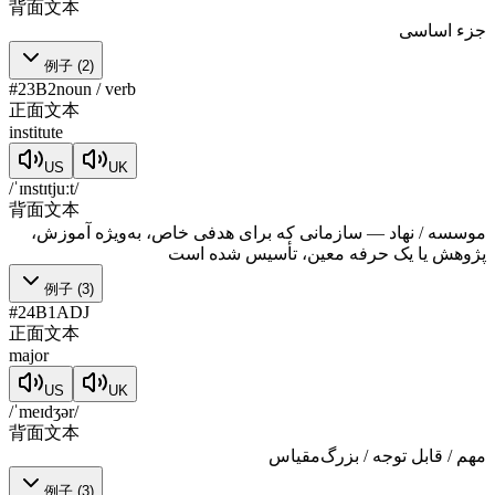
背面文本
جزء اساسی
例子
(
2
)
#
23
B2
noun / verb
正面文本
institute
US
UK
/ˈɪnstɪtjuːt/
背面文本
موسسه / نهاد — سازمانی که برای هدفی خاص، به‌ویژه آموزش،
پژوهش یا یک حرفه معین، تأسیس شده است
例子
(
3
)
#
24
B1
ADJ
正面文本
major
US
UK
/ˈmeɪdʒər/
背面文本
مهم / قابل توجه / بزرگ‌مقیاس
例子
(
3
)