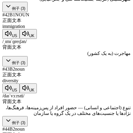
例子
(
3
)
#
42
B1
NOUN
正面文本
immigration
US
UK
/ˌɪmɪˈɡreɪʃən/
背面文本
مهاجرت (به یک کشور)
例子
(
3
)
#
43
B2
noun
正面文本
diversity
US
UK
/daɪˈvɜːrsɪti/
背面文本
تنوع (اجتماعی و انسانی) — حضور افراد از پس‌زمینه‌ها، فرهنگ‌ها،
نژادها یا جنسیت‌های مختلف در یک گروه یا سازمان
例子
(
3
)
#
44
B2
noun