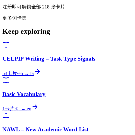
注册即可解锁全部 218 张卡片
更多词卡集
Keep exploring
CELPIP Writing – Task Type Signals
53
卡片
·
en → fa
Basic Vocabulary
1
卡片
·
fa → en
NAWL – New Academic Word List