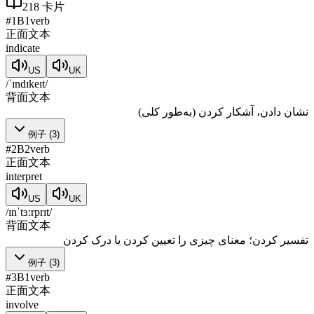
218
卡片
#
1
B1
verb
正面文本
indicate
US
UK
/ˈɪndɪkeɪt/
背面文本
نشان دادن، آشکار کردن (به‌طور کلی)
例子
(
3
)
#
2
B2
verb
正面文本
interpret
US
UK
/ɪnˈtɜːrprɪt/
背面文本
تفسیر کردن؛ معنای چیزی را تعیین کردن یا درک کردن
例子
(
3
)
#
3
B1
verb
正面文本
involve