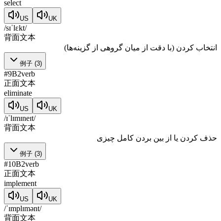
select
US
UK
/sɪˈlɛkt/
背面文本
انتخاب کردن (با دقت از میان گروهی از گزینه‌ها)
例子
(
3
)
#
9
B2
verb
正面文本
eliminate
US
UK
/ɪˈlɪmɪneɪt/
背面文本
حذف کردن یا از بین بردن کامل چیزی
例子
(
3
)
#
10
B2
verb
正面文本
implement
US
UK
/ˈɪmplɪmənt/
背面文本