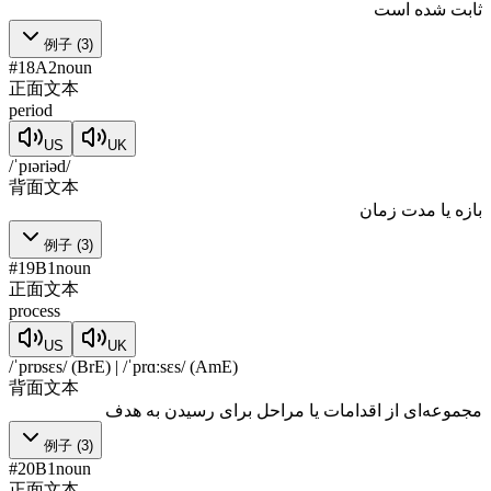
ثابت شده است
例子
(
3
)
#
18
A2
noun
正面文本
period
US
UK
/ˈpɪəriəd/
背面文本
بازه یا مدت زمان
例子
(
3
)
#
19
B1
noun
正面文本
process
US
UK
/ˈprɒsɛs/ (BrE) | /ˈprɑːsɛs/ (AmE)
背面文本
مجموعه‌ای از اقدامات یا مراحل برای رسیدن به هدف
例子
(
3
)
#
20
B1
noun
正面文本