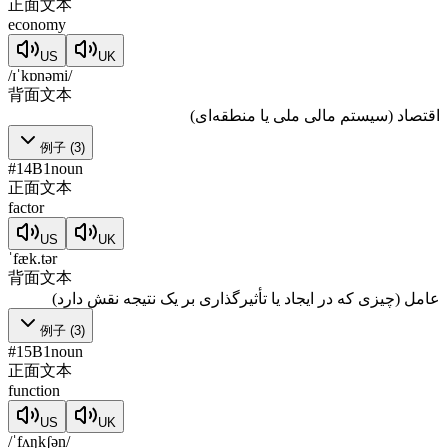
正面文本
economy
US
UK
/ɪˈkɒnəmi/
背面文本
اقتصاد (سیستم مالی ملی یا منطقه‌ای)
例子
(
3
)
#
14
B1
noun
正面文本
factor
US
UK
ˈfæk.tər
背面文本
عامل (چیزی که در ایجاد یا تأثیرگذاری بر یک نتیجه نقش دارد)
例子
(
3
)
#
15
B1
noun
正面文本
function
US
UK
/ˈfʌŋkʃən/