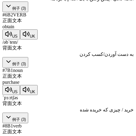
例子
(
3
)
#
6
B2
VERB
正面文本
obtain
US
UK
/əbˈteɪn/
背面文本
به دست آوردن/کسب کردن
例子
(
3
)
#
7
B1
noun
正面文本
purchase
US
UK
ˈpɜːrtʃəs
背面文本
خرید / چیزی که خریده شده
例子
(
3
)
#
8
B1
verb
正面文本