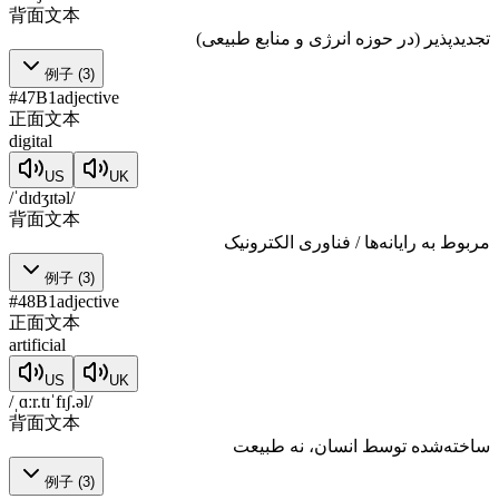
背面文本
تجدیدپذیر (در حوزه انرژی و منابع طبیعی)
例子
(
3
)
#
47
B1
adjective
正面文本
digital
US
UK
/ˈdɪdʒɪtəl/
背面文本
مربوط به رایانه‌ها / فناوری الکترونیک
例子
(
3
)
#
48
B1
adjective
正面文本
artificial
US
UK
/ˌɑːr.tɪˈfɪʃ.əl/
背面文本
ساخته‌شده توسط انسان، نه طبیعت
例子
(
3
)