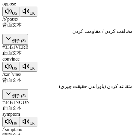
oppose
US
UK
/əˈpoʊz/
背面文本
مخالفت کردن / مقاومت کردن
例子
(
3
)
#
33
B1
VERB
正面文本
convince
US
UK
/kənˈvɪns/
背面文本
متقاعد کردن (باوراندن حقیقت چیزی)
例子
(
3
)
#
34
B1
NOUN
正面文本
symptom
US
UK
/ˈsɪmptəm/