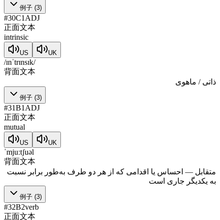
例子
(
3
)
#
30
C1
ADJ
正面文本
intrinsic
US
UK
/ɪnˈtrɪnsɪk/
背面文本
ذاتی / ماهوی
例子
(
3
)
#
31
B1
ADJ
正面文本
mutual
US
UK
ˈmjuːtʃuəl
背面文本
متقابل — احساس یا اقدامی که از هر دو طرف به‌طور برابر نسبت
به یکدیگر جاری است
例子
(
3
)
#
32
B2
verb
正面文本