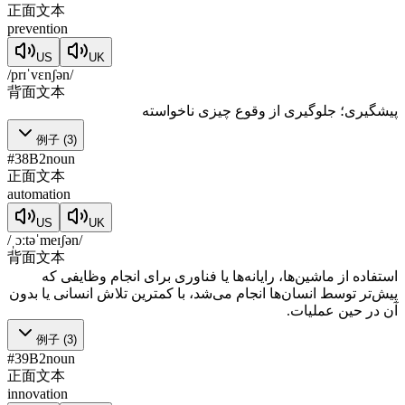
正面文本
prevention
US
UK
/prɪˈvɛnʃən/
背面文本
پیشگیری؛ جلوگیری از وقوع چیزی ناخواسته
例子
(
3
)
#
38
B2
noun
正面文本
automation
US
UK
/ˌɔːtəˈmeɪʃən/
背面文本
استفاده از ماشین‌ها، رایانه‌ها یا فناوری برای انجام وظایفی که
پیش‌تر توسط انسان‌ها انجام می‌شد، با کمترین تلاش انسانی یا بدون
آن در حین عملیات.
例子
(
3
)
#
39
B2
noun
正面文本
innovation