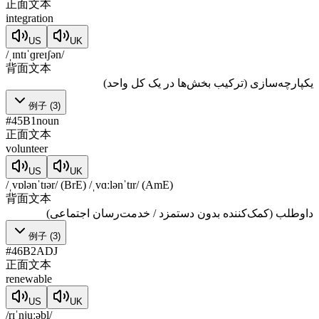
正面文本
integration
US
UK
/ˌɪntɪˈɡreɪʃən/
背面文本
یکپارچه‌سازی (ترکیب بخش‌ها در یک کل واحد)
例子
(
3
)
#
45
B1
noun
正面文本
volunteer
US
UK
/ˌvɒlənˈtɪər/ (BrE) /ˌvɑːlənˈtɪr/ (AmE)
背面文本
داوطلب (کمک‌کننده بدون دستمزد / خدمت‌رسان اجتماعی)
例子
(
3
)
#
46
B2
ADJ
正面文本
renewable
US
UK
/rɪˈnjuːəbl/