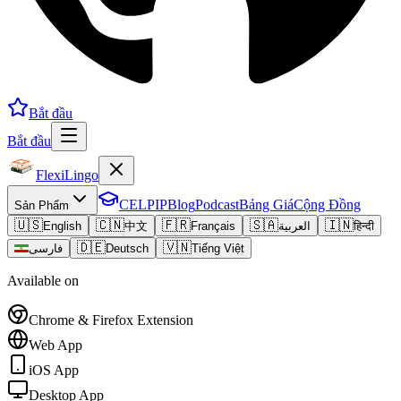
Bắt đầu
Bắt đầu
FlexiLingo
CELPIP
Blog
Podcast
Bảng Giá
Cộng Đồng
Sản Phẩm
🇺🇸
🇨🇳
🇫🇷
🇸🇦
🇮🇳
English
中文
Français
العربية
हिन्दी
🇩🇪
🇻🇳
فارسی
Deutsch
Tiếng Việt
Available on
Chrome & Firefox Extension
Web App
iOS App
Desktop App