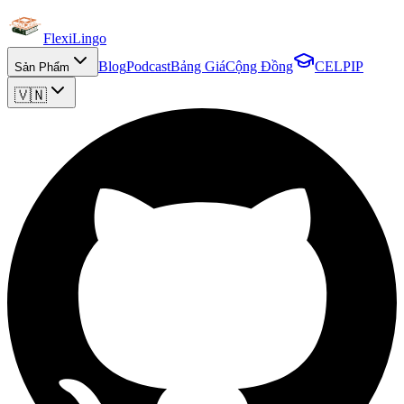
FlexiLingo
Blog
Podcast
Bảng Giá
Cộng Đồng
CELPIP
Sản Phẩm
🇻🇳