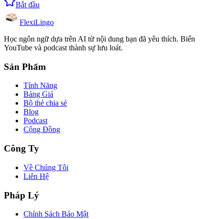
Bắt đầu
FlexiLingo
Học ngôn ngữ dựa trên AI từ nội dung bạn đã yêu thích. Biến
YouTube và podcast thành sự lưu loát.
Sản Phẩm
Tính Năng
Bảng Giá
Bộ thẻ chia sẻ
Blog
Podcast
Cộng Đồng
Công Ty
Về Chúng Tôi
Liên Hệ
Pháp Lý
Chính Sách Bảo Mật