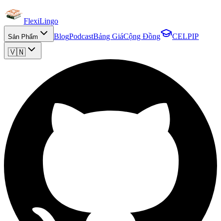
FlexiLingo
Blog
Podcast
Bảng Giá
Cộng Đồng
CELPIP
Sản Phẩm
🇻🇳