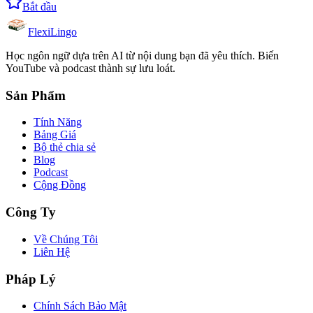
Bắt đầu
FlexiLingo
Học ngôn ngữ dựa trên AI từ nội dung bạn đã yêu thích. Biến
YouTube và podcast thành sự lưu loát.
Sản Phẩm
Tính Năng
Bảng Giá
Bộ thẻ chia sẻ
Blog
Podcast
Cộng Đồng
Công Ty
Về Chúng Tôi
Liên Hệ
Pháp Lý
Chính Sách Bảo Mật