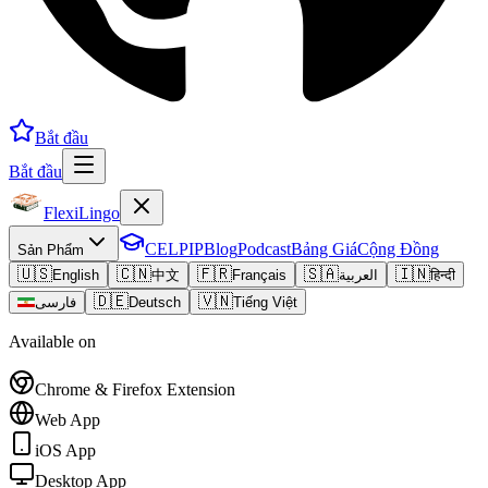
Bắt đầu
Bắt đầu
FlexiLingo
CELPIP
Blog
Podcast
Bảng Giá
Cộng Đồng
Sản Phẩm
🇺🇸
🇨🇳
🇫🇷
🇸🇦
🇮🇳
English
中文
Français
العربية
हिन्दी
🇩🇪
🇻🇳
فارسی
Deutsch
Tiếng Việt
Available on
Chrome & Firefox Extension
Web App
iOS App
Desktop App