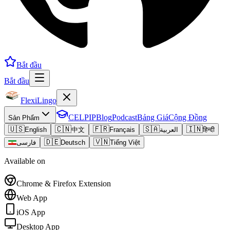
Bắt đầu
Bắt đầu
FlexiLingo
CELPIP
Blog
Podcast
Bảng Giá
Cộng Đồng
Sản Phẩm
🇺🇸
🇨🇳
🇫🇷
🇸🇦
🇮🇳
English
中文
Français
العربية
हिन्दी
🇩🇪
🇻🇳
فارسی
Deutsch
Tiếng Việt
Available on
Chrome & Firefox Extension
Web App
iOS App
Desktop App