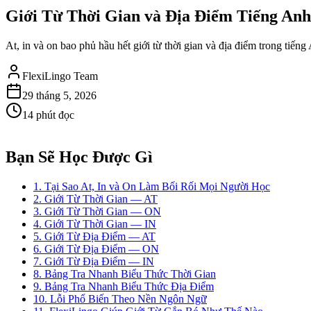
Giới Từ Thời Gian và Địa Điểm Tiếng Anh:
At, in và on bao phủ hầu hết giới từ thời gian và địa điểm trong tiến
FlexiLingo Team
29 tháng 5, 2026
14 phút đọc
Bạn Sẽ Học Được Gì
1. Tại Sao At, In và On Làm Bối Rối Mọi Người Học
2. Giới Từ Thời Gian — AT
3. Giới Từ Thời Gian — ON
4. Giới Từ Thời Gian — IN
5. Giới Từ Địa Điểm — AT
6. Giới Từ Địa Điểm — ON
7. Giới Từ Địa Điểm — IN
8. Bảng Tra Nhanh Biểu Thức Thời Gian
9. Bảng Tra Nhanh Biểu Thức Địa Điểm
10. Lỗi Phổ Biến Theo Nền Ngôn Ngữ