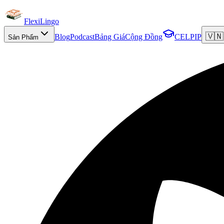
FlexiLingo
🇻🇳
Blog
Podcast
Bảng Giá
Cộng Đồng
CELPIP
Sản Phẩm