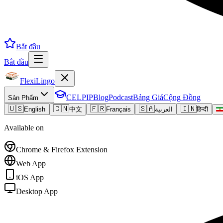
Bắt đầu
Bắt đầu
FlexiLingo
CELPIP
Blog
Podcast
Bảng Giá
Cộng Đồng
Sản Phẩm
🇺🇸
🇨🇳
🇫🇷
🇸🇦
🇮🇳
English
中文
Français
العربية
हिन्दी
Available on
Chrome & Firefox Extension
Web App
iOS App
Desktop App