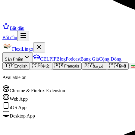
Bắt đầu
Bắt đầu
FlexiLingo
CELPIP
Blog
Podcast
Bảng Giá
Cộng Đồng
Sản Phẩm
🇺🇸
🇨🇳
🇫🇷
🇸🇦
🇮🇳
English
中文
Français
العربية
हिन्दी
Available on
Chrome & Firefox Extension
Web App
iOS App
Desktop App