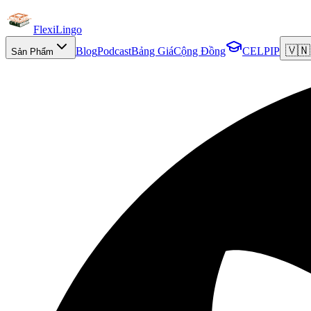
FlexiLingo
🇻🇳
Blog
Podcast
Bảng Giá
Cộng Đồng
CELPIP
Sản Phẩm