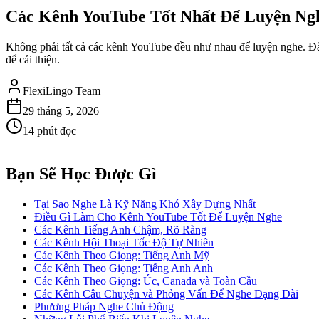
Các Kênh YouTube Tốt Nhất Để Luyện Ng
Không phải tất cả các kênh YouTube đều như nhau để luyện nghe. Đây
để cải thiện.
FlexiLingo Team
29 tháng 5, 2026
14 phút đọc
Bạn Sẽ Học Được Gì
Tại Sao Nghe Là Kỹ Năng Khó Xây Dựng Nhất
Điều Gì Làm Cho Kênh YouTube Tốt Để Luyện Nghe
Các Kênh Tiếng Anh Chậm, Rõ Ràng
Các Kênh Hội Thoại Tốc Độ Tự Nhiên
Các Kênh Theo Giọng: Tiếng Anh Mỹ
Các Kênh Theo Giọng: Tiếng Anh Anh
Các Kênh Theo Giọng: Úc, Canada và Toàn Cầu
Các Kênh Câu Chuyện và Phỏng Vấn Để Nghe Dạng Dài
Phương Pháp Nghe Chủ Động