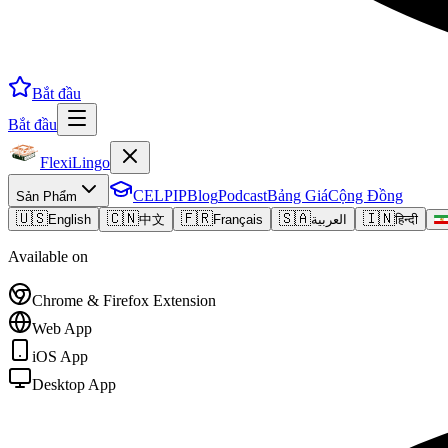
Bắt đầu
Bắt đầu
FlexiLingo
CELPIP
Blog
Podcast
Bảng Giá
Cộng Đồng
Sản Phẩm
🇺🇸
🇨🇳
🇫🇷
🇸🇦
🇮🇳
English
中文
Français
العربية
हिन्दी
Available on
Chrome & Firefox Extension
Web App
iOS App
Desktop App