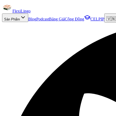
FlexiLingo
🇻🇳
Blog
Podcast
Bảng Giá
Cộng Đồng
CELPIP
Sản Phẩm