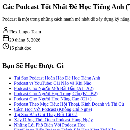
Các Podcast Tốt Nhất Để Học Tiếng Anh (
Podcast là một trong những cách mạnh mẽ nhất để xây dựng kỹ năng n
FlexiLingo Team
29 tháng 5, 2026
15 phút đọc
Bạn Sẽ Học Được Gì
Tại Sao Podcast Hoàn Hảo Để Học Tiếng Anh
Podcast vs YouTube: Cái Nào và Khi Nào
Podcast Cho Người Mới Bắt Đầu (A1–A2)
Podcast Cho Người Học Trung Cấp (B1–B2)
Podcast Cho Người Học Nâng Cao (C1+)
Podcast Theo Mục Tiêu: Hội Thoại, Kinh Doanh và Thi Cử
Cách Học Với Podcast (Không Chỉ Nghe)
Tại Sao Bản Ghi Thay Đổi Tất Cả
Xây Dựng Thói Quen Podcast Hàng Ngày
Những Lỗi Phổ Biến Với Podcast Học