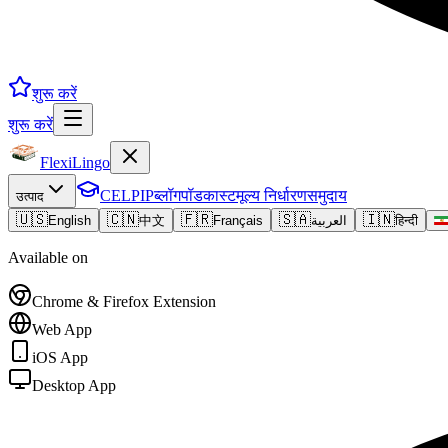
शुरू करें
शुरू करें
FlexiLingo
CELPIP
ब्लॉग
पॉडकास्ट
मूल्य निर्धारण
समुदाय
उत्पाद
🇺🇸
🇨🇳
🇫🇷
🇸🇦
🇮🇳
English
中文
Français
العربية
हिन्दी
Available on
Chrome & Firefox Extension
Web App
iOS App
Desktop App