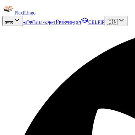
FlexiLingo
🇮🇳
ब्लॉग
पॉडकास्ट
मूल्य निर्धारण
समुदाय
CELPIP
उत्पाद