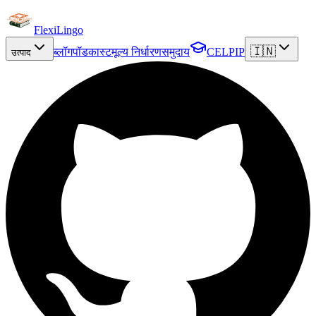
FlexiLingo
🇮🇳
ब्लॉग
पॉडकास्ट
मूल्य निर्धारण
समुदाय
CELPIP
उत्पाद