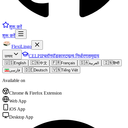
शुरू करें
शुरू करें
FlexiLingo
CELPIP
ब्लॉग
पॉडकास्ट
मूल्य निर्धारण
समुदाय
उत्पाद
🇺🇸
🇨🇳
🇫🇷
🇸🇦
🇮🇳
English
中文
Français
العربية
हिन्दी
🇩🇪
🇻🇳
فارسی
Deutsch
Tiếng Việt
Available on
Chrome & Firefox Extension
Web App
iOS App
Desktop App