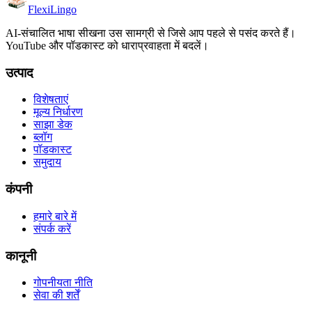
FlexiLingo
AI-संचालित भाषा सीखना उस सामग्री से जिसे आप पहले से पसंद करते हैं।
YouTube और पॉडकास्ट को धाराप्रवाहता में बदलें।
उत्पाद
विशेषताएं
मूल्य निर्धारण
साझा डेक
ब्लॉग
पॉडकास्ट
समुदाय
कंपनी
हमारे बारे में
संपर्क करें
कानूनी
गोपनीयता नीति
सेवा की शर्तें