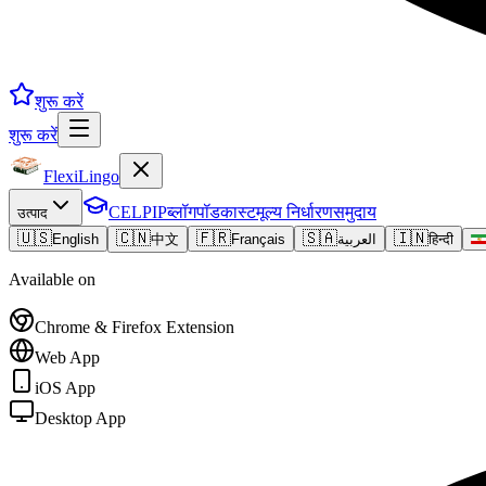
शुरू करें
शुरू करें
FlexiLingo
CELPIP
ब्लॉग
पॉडकास्ट
मूल्य निर्धारण
समुदाय
उत्पाद
🇺🇸
🇨🇳
🇫🇷
🇸🇦
🇮🇳
English
中文
Français
العربية
हिन्दी
Available on
Chrome & Firefox Extension
Web App
iOS App
Desktop App