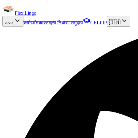
FlexiLingo
🇮🇳
ब्लॉग
पॉडकास्ट
मूल्य निर्धारण
समुदाय
CELPIP
उत्पाद