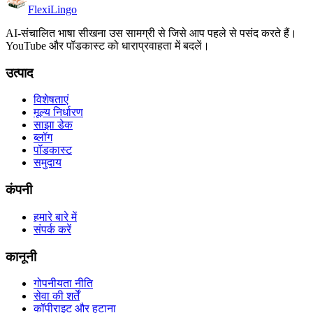
FlexiLingo
AI-संचालित भाषा सीखना उस सामग्री से जिसे आप पहले से पसंद करते हैं।
YouTube और पॉडकास्ट को धाराप्रवाहता में बदलें।
उत्पाद
विशेषताएं
मूल्य निर्धारण
साझा डेक
ब्लॉग
पॉडकास्ट
समुदाय
कंपनी
हमारे बारे में
संपर्क करें
कानूनी
गोपनीयता नीति
सेवा की शर्तें
कॉपीराइट और हटाना