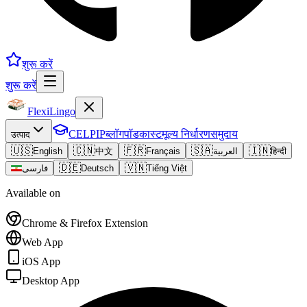
शुरू करें
शुरू करें
FlexiLingo
CELPIP
ब्लॉग
पॉडकास्ट
मूल्य निर्धारण
समुदाय
उत्पाद
🇺🇸
🇨🇳
🇫🇷
🇸🇦
🇮🇳
English
中文
Français
العربية
हिन्दी
🇩🇪
🇻🇳
فارسی
Deutsch
Tiếng Việt
Available on
Chrome & Firefox Extension
Web App
iOS App
Desktop App