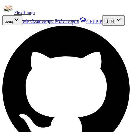
FlexiLingo
🇮🇳
ब्लॉग
पॉडकास्ट
मूल्य निर्धारण
समुदाय
CELPIP
उत्पाद