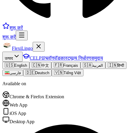
शुरू करें
शुरू करें
FlexiLingo
CELPIP
ब्लॉग
पॉडकास्ट
मूल्य निर्धारण
समुदाय
उत्पाद
🇺🇸
🇨🇳
🇫🇷
🇸🇦
🇮🇳
English
中文
Français
العربية
हिन्दी
🇩🇪
🇻🇳
فارسی
Deutsch
Tiếng Việt
Available on
Chrome & Firefox Extension
Web App
iOS App
Desktop App