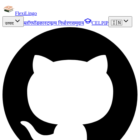
FlexiLingo
🇮🇳
ब्लॉग
पॉडकास्ट
मूल्य निर्धारण
समुदाय
CELPIP
उत्पाद