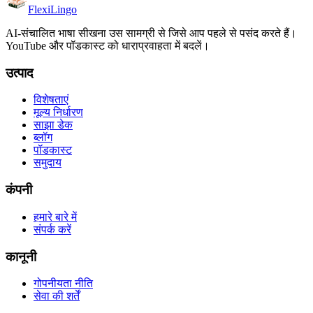
FlexiLingo
AI-संचालित भाषा सीखना उस सामग्री से जिसे आप पहले से पसंद करते हैं।
YouTube और पॉडकास्ट को धाराप्रवाहता में बदलें।
उत्पाद
विशेषताएं
मूल्य निर्धारण
साझा डेक
ब्लॉग
पॉडकास्ट
समुदाय
कंपनी
हमारे बारे में
संपर्क करें
कानूनी
गोपनीयता नीति
सेवा की शर्तें