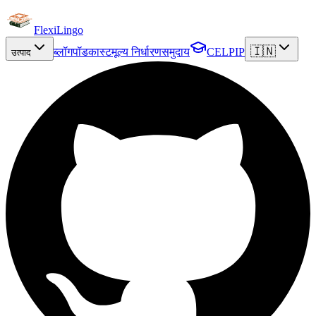
FlexiLingo
🇮🇳
ब्लॉग
पॉडकास्ट
मूल्य निर्धारण
समुदाय
CELPIP
उत्पाद