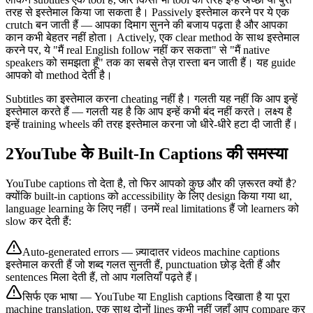
तरह से इस्तेमाल किया जा सकता है। Passively इस्तेमाल करने पर ये एक
crutch बन जाती हैं — आपका दिमाग सुनने की बजाय पढ़ता है और आपका
कान कभी बेहतर नहीं होता। Actively, एक clear method के साथ इस्तेमाल
करने पर, ये "मैं real English follow नहीं कर सकता" से "मैं native
speakers को समझता हूँ" तक का सबसे तेज़ रास्ता बन जाती हैं। यह guide
आपको वो method देती है।
Subtitles का इस्तेमाल करना cheating नहीं है। गलती यह नहीं कि आप इन्हें
इस्तेमाल करते हैं — गलती यह है कि आप इन्हें कभी बंद नहीं करते। लक्ष्य है
इन्हें training wheels की तरह इस्तेमाल करना जो धीरे-धीरे हटा दी जाती हैं।
2
YouTube के Built-In Captions की समस्या
YouTube captions तो देता है, तो फिर आपको कुछ और की ज़रूरत क्यों है?
क्योंकि built-in captions को accessibility के लिए design किया गया था,
language learning के लिए नहीं। उनमें real limitations हैं जो learners को
slow कर देती हैं:
Auto-generated errors — ज़्यादातर videos machine captions
इस्तेमाल करती हैं जो शब्द गलत सुनती हैं, punctuation छोड़ देती हैं और
sentences मिला देती हैं, तो आप गलतियाँ पढ़ते हैं।
सिर्फ एक भाषा — YouTube या English captions दिखाता है या पूरा
machine translation, एक साथ दोनों lines कभी नहीं जहाँ आप compare कर