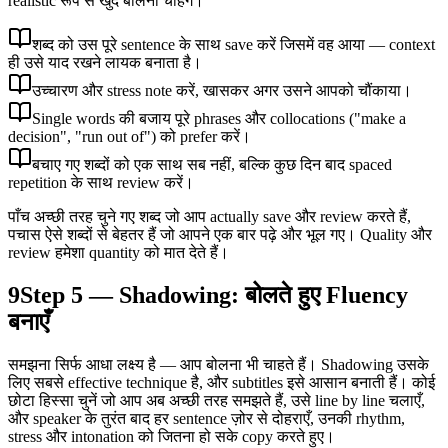
realistic रूप से खुद बोलना चाहेंगे।
शब्द को उस पूरे sentence के साथ save करें जिसमें वह आया — context
ही उसे याद रखने लायक बनाता है।
उच्चारण और stress note करें, खासकर अगर उसने आपको चौंकाया।
Single words की बजाय पूरे phrases और collocations ("make a
decision", "run out of") को prefer करें।
बचाए गए शब्दों को एक साथ सब नहीं, बल्कि कुछ दिन बाद spaced
repetition के साथ review करें।
पाँच अच्छी तरह चुने गए शब्द जो आप actually save और review करते हैं,
पचास ऐसे शब्दों से बेहतर हैं जो आपने एक बार पढ़े और भूल गए। Quality और
review हमेशा quantity को मात देते हैं।
9
Step 5 — Shadowing: बोलते हुए Fluency
बनाएँ
समझना सिर्फ आधा लक्ष्य है — आप बोलना भी चाहते हैं। Shadowing उसके
लिए सबसे effective technique है, और subtitles इसे आसान बनाती हैं। कोई
छोटा हिस्सा चुनें जो आप अब अच्छी तरह समझते हैं, उसे line by line चलाएँ,
और speaker के तुरंत बाद हर sentence ज़ोर से दोहराएँ, उनकी rhythm,
stress और intonation को जितना हो सके copy करते हुए।