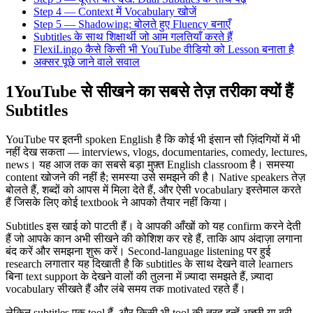
Step 4 — Context में Vocabulary खोजें
Step 5 — Shadowing: बोलते हुए Fluency बनाएँ
Subtitles के साथ शिक्षार्थी जो आम गलतियाँ करते हैं
FlexiLingo कैसे किसी भी YouTube वीडियो को Lesson बनाता है
अक्सर पूछे जाने वाले सवाल
1
YouTube से सीखने का सबसे तेज़ तरीका क्यों हैं
Subtitles
YouTube पर इतनी spoken English है कि कोई भी इंसान सौ ज़िंदगियों में भी
नहीं देख सकता — interviews, vlogs, documentaries, comedy, lectures,
news। यह आज तक का सबसे बड़ा मुफ़्त English classroom है। समस्या
content खोजने की नहीं है; समस्या उसे समझने की है। Native speakers तेज़
बोलते हैं, शब्दों को आपस में मिला देते हैं, और ऐसी vocabulary इस्तेमाल करते
हैं जिसके लिए कोई textbook ने आपको तैयार नहीं किया।
Subtitles इस खाई को पाटती हैं। वे आपकी आँखों को यह confirm करने देती
हैं जो आपके कान अभी सीखने की कोशिश कर रहे हैं, ताकि आप अंदाज़ा लगाना
बंद करें और समझना शुरू करें। Second-language listening पर हुई
research लगातार यह दिखाती है कि subtitles के साथ देखने वाले learners
बिना text support के देखने वालों की तुलना में ज़्यादा समझते हैं, ज़्यादा
vocabulary सीखते हैं और लंबे समय तक motivated रहते हैं।
लेकिन subtitles एक tool हैं, और किसी भी tool की तरह इन्हें अच्छी या बुरी