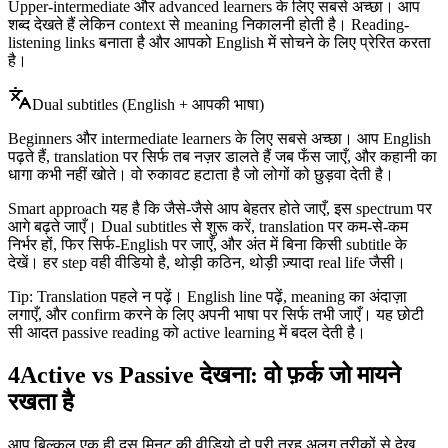
Upper-intermediate और advanced learners के लिए सबसे अच्छा। आप
शब्द देखते हैं लेकिन context से meaning निकालनी होती है। Reading-
listening links बनाता है और आपको English में सोचने के लिए प्रेरित करता
है।
Dual subtitles (English + आपकी भाषा)
Beginners और intermediate learners के लिए सबसे अच्छा। आप English
पढ़ते हैं, translation पर सिर्फ तब नज़र डालते हैं जब फँस जाएँ, और कहानी का
धागा कभी नहीं खोते। वो रुकावट हटाता है जो लोगों को छुड़वा देती है।
Smart approach यह है कि जैसे-जैसे आप बेहतर होते जाएँ, इस spectrum पर
आगे बढ़ते जाएँ। Dual subtitles से शुरू करें, translation पर कम-से-कम
निर्भर हों, फिर सिर्फ-English पर जाएँ, और अंत में बिना किसी subtitle के
देखें। हर step वही वीडियो है, थोड़ी कठिन, थोड़ी ज़्यादा real life जैसी।
Tip: Translation पहले न पढ़ें। English line पढ़ें, meaning का अंदाज़ा
लगाएँ, और confirm करने के लिए अपनी भाषा पर सिर्फ तभी जाएँ। यह छोटी
सी आदत passive reading को active learning में बदल देती है।
4
Active vs Passive देखना: वो फ़र्क जो मायने
रखता है
आप बिल्कुल एक ही दस मिनट की वीडियो दो पूरी तरह अलग तरीकों से देख