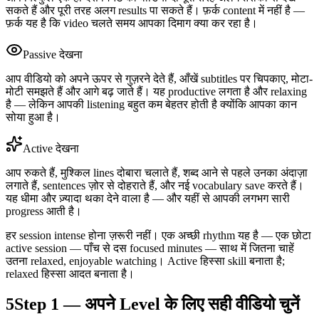
सकते हैं और पूरी तरह अलग results पा सकते हैं। फ़र्क content में नहीं है —
फ़र्क यह है कि video चलते समय आपका दिमाग क्या कर रहा है।
Passive देखना
आप वीडियो को अपने ऊपर से गुज़रने देते हैं, आँखें subtitles पर चिपकाए, मोटा-
मोटी समझते हैं और आगे बढ़ जाते हैं। यह productive लगता है और relaxing
है — लेकिन आपकी listening बहुत कम बेहतर होती है क्योंकि आपका कान
सोया हुआ है।
Active देखना
आप रुकते हैं, मुश्किल lines दोबारा चलाते हैं, शब्द आने से पहले उनका अंदाज़ा
लगाते हैं, sentences ज़ोर से दोहराते हैं, और नई vocabulary save करते हैं।
यह धीमा और ज़्यादा थका देने वाला है — और यहीं से आपकी लगभग सारी
progress आती है।
हर session intense होना ज़रूरी नहीं। एक अच्छी rhythm यह है — एक छोटा
active session — पाँच से दस focused minutes — साथ में जितना चाहें
उतना relaxed, enjoyable watching। Active हिस्सा skill बनाता है;
relaxed हिस्सा आदत बनाता है।
5
Step 1 — अपने Level के लिए सही वीडियो चुनें