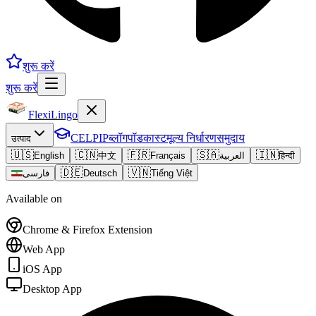
शुरू करें
शुरू करें
FlexiLingo
CELPIP
ब्लॉग
पॉडकास्ट
मूल्य निर्धारण
समुदाय
उत्पाद
🇺🇸
🇨🇳
🇫🇷
🇸🇦
🇮🇳
English
中文
Français
العربية
हिन्दी
🇩🇪
🇻🇳
فارسی
Deutsch
Tiếng Việt
Available on
Chrome & Firefox Extension
Web App
iOS App
Desktop App