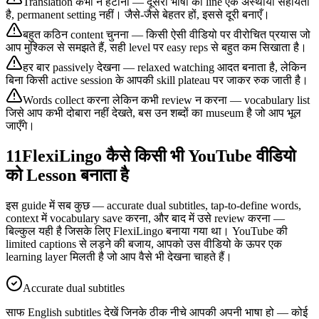
Translation कभी न हटाना — दूसरी भाषा की line एक अस्थायी सहायता
है, permanent setting नहीं। जैसे-जैसे बेहतर हों, इससे दूरी बनाएँ।
बहुत कठिन content चुनना — किसी ऐसी वीडियो पर वीरोचित प्रयास जो
आप मुश्किल से समझते हैं, सही level पर easy reps से बहुत कम सिखाता है।
हर बार passively देखना — relaxed watching आदत बनाता है, लेकिन
बिना किसी active session के आपकी skill plateau पर जाकर रुक जाती है।
Words collect करना लेकिन कभी review न करना — vocabulary list
जिसे आप कभी दोबारा नहीं देखते, बस उन शब्दों का museum है जो आप भूल
जाएँगे।
11
FlexiLingo कैसे किसी भी YouTube वीडियो
को Lesson बनाता है
इस guide में सब कुछ — accurate dual subtitles, tap-to-define words,
context में vocabulary save करना, और बाद में उसे review करना —
बिल्कुल यही है जिसके लिए FlexiLingo बनाया गया था। YouTube की
limited captions से लड़ने की बजाय, आपको उस वीडियो के ऊपर एक
learning layer मिलती है जो आप वैसे भी देखना चाहते हैं।
Accurate dual subtitles
साफ English subtitles देखें जिनके ठीक नीचे आपकी अपनी भाषा हो — कोई