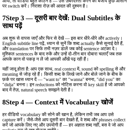
आया, तो वीडियो बहुत कठिन है — उसे ज़बरदस्ती करने की बजाय कुछ आसान
पर switch करें। निराशा रोज़ की आदत की दुश्मन है।
7
Step 3 — दूसरी बार देखें: Dual Subtitles के
साथ पढ़ें
अब शुरू से वापस जाएँ और फिर से देखें — इस बार धीरे-धीरे और actively।
English subtitle line पढ़ें, ध्यान से सुनें कि शब्द actually कैसे सुनाई देते हैं,
और translation पर सिर्फ तभी नज़र डालें जब कोई sentence अटका दे।
मुश्किल sentences के बाद रुकें और उन्हें दो-तीन बार दोबारा चलाएँ जब तक
आपके कान वो पकड़ न लें जो आपकी आँखें पढ़ रही हैं।
यहीं जादू होता है: आप एक साथ, real context में, sound को spelling से और
meaning से जोड़ रहे हैं। किसी शब्द के लिखे जाने और बोले जाने के बीच के
फ़र्क पर खास ध्यान दें — "want to" का "wanna" बनना, "did you" का
"didja" बनना। इन reductions को नोटिस करना वो key skill है जो आपको
बाद में तेज़, natural speech समझने देती है।
8
Step 4 — Context में Vocabulary खोजें
हर वीडियो vocabulary की सोने की खान है, लेकिन तभी जब आप उसे
capture करें। जैसे-जैसे आप दूसरी बार देखते हैं, वे शब्द और phrases collect
करें जो आपके लिए नए और उपयोगी हैं — हर अज्ञात शब्द नहीं, बस वे जो आप