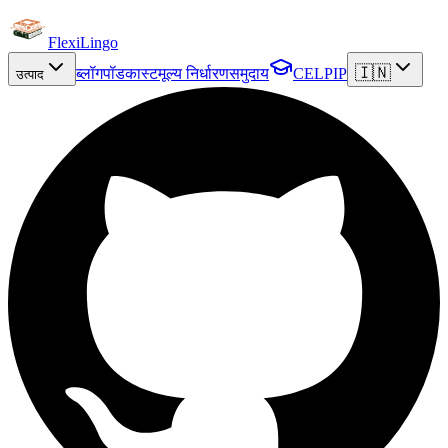
FlexiLingo
🇮🇳
ब्लॉग
पॉडकास्ट
मूल्य निर्धारण
समुदाय
CELPIP
उत्पाद