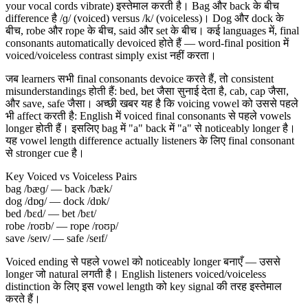
your vocal cords vibrate) इस्तेमाल करती है। Bag और back के बीच
difference है /ɡ/ (voiced) versus /k/ (voiceless)। Dog और dock के
बीच, robe और rope के बीच, said और set के बीच। कई languages में, final
consonants automatically devoiced होते हैं — word-final position में
voiced/voiceless contrast simply exist नहीं करता।
जब learners सभी final consonants devoice करते हैं, तो consistent
misunderstandings होती हैं: bed, bet जैसा सुनाई देता है, cab, cap जैसा,
और save, safe जैसा। अच्छी खबर यह है कि voicing vowel को उससे पहले
भी affect करती है: English में voiced final consonants से पहले vowels
longer होती हैं। इसलिए bag में "a" back में "a" से noticeably longer है।
यह vowel length difference actually listeners के लिए final consonant
से stronger cue है।
Key Voiced vs Voiceless Pairs
bag /bæɡ/ — back /bæk/
dog /dɒɡ/ — dock /dɒk/
bed /bɛd/ — bet /bɛt/
robe /roʊb/ — rope /roʊp/
save /seɪv/ — safe /seɪf/
Voiced ending से पहले vowel को noticeably longer बनाएँ — उससे
longer जो natural लगती है। English listeners voiced/voiceless
distinction के लिए इस vowel length को key signal की तरह इस्तेमाल
करते हैं।