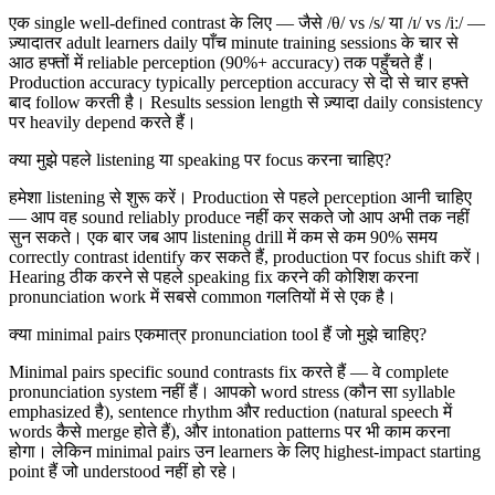
एक single well-defined contrast के लिए — जैसे /θ/ vs /s/ या /ɪ/ vs /iː/ —
ज़्यादातर adult learners daily पाँच minute training sessions के चार से
आठ हफ्तों में reliable perception (90%+ accuracy) तक पहुँचते हैं।
Production accuracy typically perception accuracy से दो से चार हफ्ते
बाद follow करती है। Results session length से ज़्यादा daily consistency
पर heavily depend करते हैं।
क्या मुझे पहले listening या speaking पर focus करना चाहिए?
हमेशा listening से शुरू करें। Production से पहले perception आनी चाहिए
— आप वह sound reliably produce नहीं कर सकते जो आप अभी तक नहीं
सुन सकते। एक बार जब आप listening drill में कम से कम 90% समय
correctly contrast identify कर सकते हैं, production पर focus shift करें।
Hearing ठीक करने से पहले speaking fix करने की कोशिश करना
pronunciation work में सबसे common गलतियों में से एक है।
क्या minimal pairs एकमात्र pronunciation tool हैं जो मुझे चाहिए?
Minimal pairs specific sound contrasts fix करते हैं — वे complete
pronunciation system नहीं हैं। आपको word stress (कौन सा syllable
emphasized है), sentence rhythm और reduction (natural speech में
words कैसे merge होते हैं), और intonation patterns पर भी काम करना
होगा। लेकिन minimal pairs उन learners के लिए highest-impact starting
point हैं जो understood नहीं हो रहे।