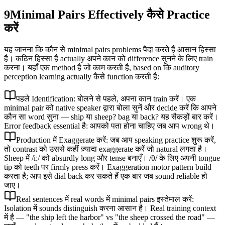
9
Minimal Pairs Effectively कैसे Practice
करें
यह जानना कि कौन से minimal pairs problems पैदा करते हैं आसान हिस्सा
है। कठिन हिस्सा है actually अपने कान को difference सुनने के लिए train
करना। यहाँ एक method है जो काम करती है, based on कि auditory
perception learning actually कैसे function करती है:
पहले Identification: बोलने से पहले, अपना कान train करें। एक
minimal pair को native speaker द्वारा बोला सुनें और decide करें कि आपने
कौन सा word सुना — ship या sheep? bag या back? यह सैकड़ों बार करें।
Error feedback essential है: आपको पता होना चाहिए जब आप wrong थे।
Production में Exaggerate करें: जब आप speaking practice शुरू करें,
तो contrast को उससे कहीं ज़्यादा exaggerate करें जो natural लगता है।
Sheep में /iː/ को absurdly long और tense बनाएँ। /θ/ के लिए अपनी tongue
tip को teeth पर firmly press करें। Exaggeration motor pattern build
करता है; आप इसे dial back कर सकते हैं एक बार जब sound reliable हो
जाए।
Real sentences में real words में minimal pairs इस्तेमाल करें:
Isolation में sounds distinguish करना आसान है। Real training context
में है — "the ship left the harbor" vs "the sheep crossed the road" —