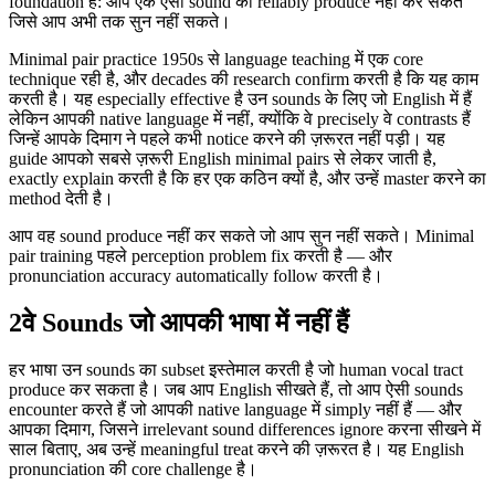
foundation है: आप एक ऐसी sound को reliably produce नहीं कर सकते
जिसे आप अभी तक सुन नहीं सकते।
Minimal pair practice 1950s से language teaching में एक core
technique रही है, और decades की research confirm करती है कि यह काम
करती है। यह especially effective है उन sounds के लिए जो English में हैं
लेकिन आपकी native language में नहीं, क्योंकि वे precisely वे contrasts हैं
जिन्हें आपके दिमाग ने पहले कभी notice करने की ज़रूरत नहीं पड़ी। यह
guide आपको सबसे ज़रूरी English minimal pairs से लेकर जाती है,
exactly explain करती है कि हर एक कठिन क्यों है, और उन्हें master करने का
method देती है।
आप वह sound produce नहीं कर सकते जो आप सुन नहीं सकते। Minimal
pair training पहले perception problem fix करती है — और
pronunciation accuracy automatically follow करती है।
2
वे Sounds जो आपकी भाषा में नहीं हैं
हर भाषा उन sounds का subset इस्तेमाल करती है जो human vocal tract
produce कर सकता है। जब आप English सीखते हैं, तो आप ऐसी sounds
encounter करते हैं जो आपकी native language में simply नहीं हैं — और
आपका दिमाग, जिसने irrelevant sound differences ignore करना सीखने में
साल बिताए, अब उन्हें meaningful treat करने की ज़रूरत है। यह English
pronunciation की core challenge है।