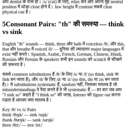
आप dentist के पास हों। /ʌ/ (cut) के लिए, relax करें और अपना मुँह neutral
position में थोड़ा close होने दें। Jaw height में contrast सबसे clear
physical cue है।
5
Consonant Pairs: "th" की समस्या — think
vs sink
English "th" sounds — think, three और bath में voiceless /θ/, और this,
that और breathe में voiced /ð/ — दुनिया की ज़्यादातर major languages में
exist नहीं करते। Spanish, Arabic, French, German, Chinese, Hindi,
Russian और Persian के speakers सभी इन sounds को scratch से सीखने
की ज़रूरत है।
सबसे common substitutions हैं /θ/ के लिए /s/ या /f/ (so think, sink या
fink बन जाता है), और /ð/ के लिए /d/ या /z/ (so this, dis या zis बन जाता
है)। ये substitutions systematic हैं, random नहीं, जिसका मतलब है जो
misunderstandings वे पैदा करते हैं वे भी systematic हैं — हर बार जब आप
"I sink so" कहते हैं "I think so" की जगह, listener को figure out करना
पड़ता है आपका क्या मतलब है।
Key /θ/ vs /s/ Pairs
think /θɪŋk/ — sink /sɪŋk/
thank /θæŋk/ — sank /sæŋk/
three /θriː/ — tree /triː/