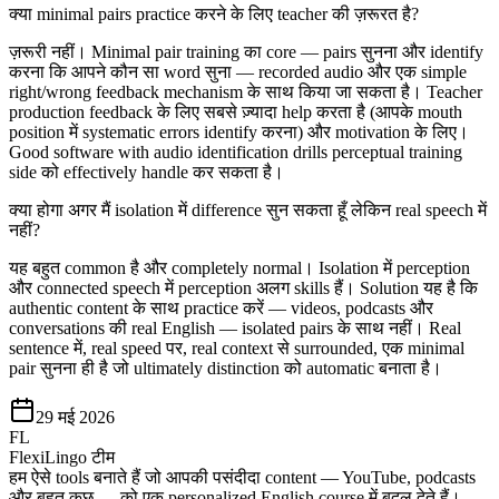
क्या minimal pairs practice करने के लिए teacher की ज़रूरत है?
ज़रूरी नहीं। Minimal pair training का core — pairs सुनना और identify
करना कि आपने कौन सा word सुना — recorded audio और एक simple
right/wrong feedback mechanism के साथ किया जा सकता है। Teacher
production feedback के लिए सबसे ज़्यादा help करता है (आपके mouth
position में systematic errors identify करना) और motivation के लिए।
Good software with audio identification drills perceptual training
side को effectively handle कर सकता है।
क्या होगा अगर मैं isolation में difference सुन सकता हूँ लेकिन real speech में
नहीं?
यह बहुत common है और completely normal। Isolation में perception
और connected speech में perception अलग skills हैं। Solution यह है कि
authentic content के साथ practice करें — videos, podcasts और
conversations की real English — isolated pairs के साथ नहीं। Real
sentence में, real speed पर, real context से surrounded, एक minimal
pair सुनना ही है जो ultimately distinction को automatic बनाता है।
29 मई 2026
FL
FlexiLingo टीम
हम ऐसे tools बनाते हैं जो आपकी पसंदीदा content — YouTube, podcasts
और बहुत कुछ — को एक personalized English course में बदल देते हैं।