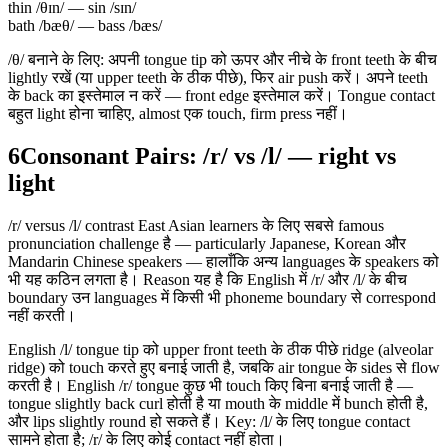
thin /θɪn/ — sin /sɪn/
bath /bæθ/ — bass /bæs/
/θ/ बनाने के लिए: अपनी tongue tip को ऊपर और नीचे के front teeth के बीच
lightly रखें (या upper teeth के ठीक पीछे), फिर air push करें। अपने teeth
के back का इस्तेमाल न करें — front edge इस्तेमाल करें। Tongue contact
बहुत light होना चाहिए, almost एक touch, firm press नहीं।
6
Consonant Pairs: /r/ vs /l/ — right vs
light
/r/ versus /l/ contrast East Asian learners के लिए सबसे famous
pronunciation challenge है — particularly Japanese, Korean और
Mandarin Chinese speakers — हालाँकि अन्य languages के speakers को
भी यह कठिन लगता है। Reason यह है कि English में /r/ और /l/ के बीच
boundary उन languages में किसी भी phoneme boundary से correspond
नहीं करती।
English /l/ tongue tip को upper front teeth के ठीक पीछे ridge (alveolar
ridge) को touch करते हुए बनाई जाती है, जबकि air tongue के sides से flow
करती है। English /r/ tongue कुछ भी touch किए बिना बनाई जाती है —
tongue slightly back curl होती है या mouth के middle में bunch होती है,
और lips slightly round हो सकते हैं। Key: /l/ के लिए tongue contact
सामने होता है; /r/ के लिए कोई contact नहीं होता।