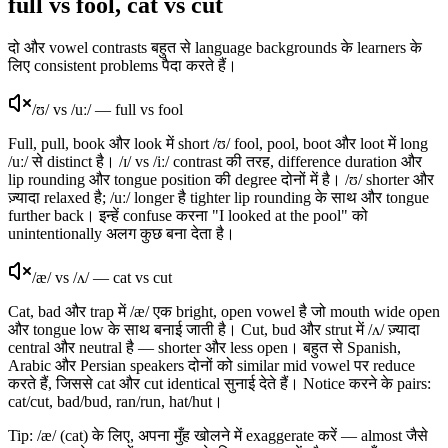
full vs fool, cat vs cut
दो और vowel contrasts बहुत से language backgrounds के learners के
लिए consistent problems पैदा करते हैं।
/ʊ/ vs /uː/ — full vs fool
Full, pull, book और look में short /ʊ/ fool, pool, boot और loot में long
/uː/ से distinct है। /ɪ/ vs /iː/ contrast की तरह, difference duration और
lip rounding और tongue position की degree दोनों में है। /ʊ/ shorter और
ज़्यादा relaxed है; /uː/ longer है tighter lip rounding के साथ और tongue
further back। इन्हें confuse करना "I looked at the pool" को
unintentionally अलग कुछ बना देता है।
/æ/ vs /ʌ/ — cat vs cut
Cat, bad और trap में /æ/ एक bright, open vowel है जो mouth wide open
और tongue low के साथ बनाई जाती है। Cut, bud और strut में /ʌ/ ज़्यादा
central और neutral है — shorter और less open। बहुत से Spanish,
Arabic और Persian speakers दोनों को similar mid vowel पर reduce
करते हैं, जिससे cat और cut identical सुनाई देते हैं। Notice करने के pairs:
cat/cut, bad/bud, ran/run, hat/hut।
Tip: /æ/ (cat) के लिए, अपना मुँह खोलने में exaggerate करें — almost जैसे