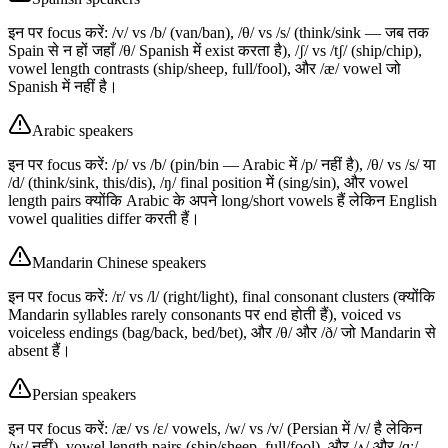
इन पर focus करें: /v/ vs /b/ (van/ban), /θ/ vs /s/ (think/sink — जब तक
Spain से न हों जहाँ /θ/ Spanish में exist करता है), /ʃ/ vs /tʃ/ (ship/chip),
vowel length contrasts (ship/sheep, full/fool), और /æ/ vowel जो
Spanish में नहीं है।
Arabic speakers
इन पर focus करें: /p/ vs /b/ (pin/bin — Arabic में /p/ नहीं है), /θ/ vs /s/ या
/d/ (think/sink, this/dis), /ŋ/ final position में (sing/sin), और vowel
length pairs क्योंकि Arabic के अपने long/short vowels हैं लेकिन English
vowel qualities differ करती हैं।
Mandarin Chinese speakers
इन पर focus करें: /r/ vs /l/ (right/light), final consonant clusters (क्योंकि
Mandarin syllables rarely consonants पर end होती हैं), voiced vs
voiceless endings (bag/back, bed/bet), और /θ/ और /ð/ जो Mandarin से
absent हैं।
Persian speakers
इन पर focus करें: /æ/ vs /ɛ/ vowels, /w/ vs /v/ (Persian में /v/ है लेकिन
/w/ नहीं), vowel length pairs (ship/sheep, full/fool), और /ʌ/ और /ɑː/