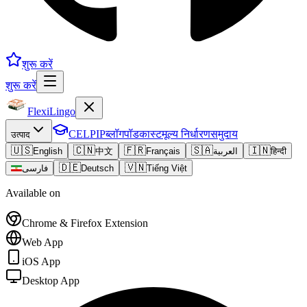
शुरू करें
शुरू करें
FlexiLingo
CELPIP
ब्लॉग
पॉडकास्ट
मूल्य निर्धारण
समुदाय
उत्पाद
🇺🇸
🇨🇳
🇫🇷
🇸🇦
🇮🇳
English
中文
Français
العربية
हिन्दी
🇩🇪
🇻🇳
فارسی
Deutsch
Tiếng Việt
Available on
Chrome & Firefox Extension
Web App
iOS App
Desktop App