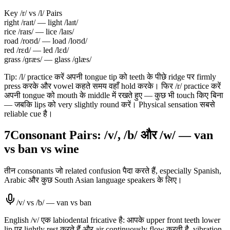
Key /r/ vs /l/ Pairs
right /raɪt/ — light /laɪt/
rice /raɪs/ — lice /laɪs/
road /roʊd/ — load /loʊd/
red /rɛd/ — led /lɛd/
grass /ɡræs/ — glass /ɡlæs/
Tip: /l/ practice करें अपनी tongue tip को teeth के पीछे ridge पर firmly
press करके और vowel कहते समय वहाँ hold करके। फिर /r/ practice करें
अपनी tongue को mouth के middle में रखते हुए — कुछ भी touch किए बिना
— जबकि lips को very slightly round करें। Physical sensation सबसे
reliable cue है।
7
Consonant Pairs: /v/, /b/ और /w/ — van
vs ban vs wine
तीन consonants जो related confusion पैदा करते हैं, especially Spanish,
Arabic और कुछ South Asian language speakers के लिए।
/v/ vs /b/ — van vs ban
English /v/ एक labiodental fricative है: आपके upper front teeth lower
lip पर lightly rest करते हैं और air continuously flow करती है, vibration