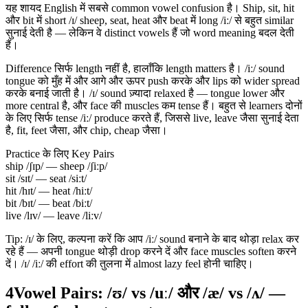
यह शायद English में सबसे common vowel confusion है। Ship, sit, hit
और bit में short /ɪ/ sheep, seat, heat और beat में long /iː/ से बहुत similar
सुनाई देती है — लेकिन वे distinct vowels हैं जो word meaning बदल देती
हैं।
Difference सिर्फ length नहीं है, हालाँकि length matters है। /iː/ sound
tongue को मुँह में और आगे और ऊपर push करके और lips को wider spread
करके बनाई जाती है। /ɪ/ sound ज़्यादा relaxed है — tongue lower और
more central है, और face की muscles कम tense हैं। बहुत से learners दोनों
के लिए सिर्फ tense /iː/ produce करते हैं, जिससे live, leave जैसा सुनाई देता
है, fit, feet जैसा, और chip, cheap जैसा।
Practice के लिए Key Pairs
ship /ʃɪp/ — sheep /ʃiːp/
sit /sɪt/ — seat /siːt/
hit /hɪt/ — heat /hiːt/
bit /bɪt/ — beat /biːt/
live /lɪv/ — leave /liːv/
Tip: /ɪ/ के लिए, कल्पना करें कि आप /iː/ sound बनाने के बाद थोड़ा relax कर
रहे हैं — अपनी tongue थोड़ी drop करने दें और face muscles soften करने
दें। /ɪ/ /iː/ की effort की तुलना में almost lazy feel होनी चाहिए।
4
Vowel Pairs: /ʊ/ vs /uː/ और /æ/ vs /ʌ/ —