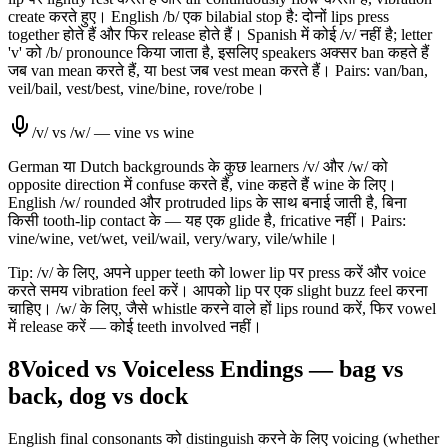
create करते हुए। English /b/ एक bilabial stop है: दोनों lips press
together होते हैं और फिर release होते हैं। Spanish में कोई /v/ नहीं है; letter
'v' को /b/ pronounce किया जाता है, इसलिए speakers अक्सर ban कहते हैं
जब van mean करते हैं, या best जब vest mean करते हैं। Pairs: van/ban,
veil/bail, vest/best, vine/bine, rove/robe।
/v/ vs /w/ — vine vs wine
German या Dutch backgrounds के कुछ learners /v/ और /w/ को
opposite direction में confuse करते हैं, vine कहते हैं wine के लिए।
English /w/ rounded और protruded lips के साथ बनाई जाती है, बिना
किसी tooth-lip contact के — यह एक glide है, fricative नहीं। Pairs:
vine/wine, vet/wet, veil/wail, very/wary, vile/while।
Tip: /v/ के लिए, अपने upper teeth को lower lip पर press करें और voice
करते समय vibration feel करें। आपको lip पर एक slight buzz feel करना
चाहिए। /w/ के लिए, जैसे whistle करने वाले हों lips round करें, फिर vowel
में release करें — कोई teeth involved नहीं।
8
Voiced vs Voiceless Endings — bag vs
back, dog vs dock
English final consonants को distinguish करने के लिए voicing (whether