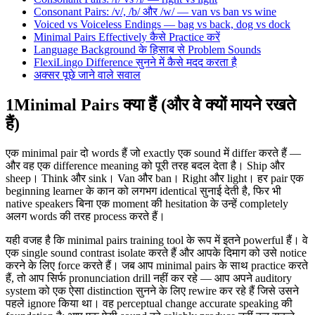
Consonant Pairs: /v/, /b/ और /w/ — van vs ban vs wine
Voiced vs Voiceless Endings — bag vs back, dog vs dock
Minimal Pairs Effectively कैसे Practice करें
Language Background के हिसाब से Problem Sounds
FlexiLingo Difference सुनने में कैसे मदद करता है
अक्सर पूछे जाने वाले सवाल
1
Minimal Pairs क्या हैं (और वे क्यों मायने रखते
हैं)
एक minimal pair दो words हैं जो exactly एक sound में differ करते हैं —
और वह एक difference meaning को पूरी तरह बदल देता है। Ship और
sheep। Think और sink। Van और ban। Right और light। हर pair एक
beginning learner के कान को लगभग identical सुनाई देती है, फिर भी
native speakers बिना एक moment की hesitation के उन्हें completely
अलग words की तरह process करते हैं।
यही वजह है कि minimal pairs training tool के रूप में इतने powerful हैं। वे
एक single sound contrast isolate करते हैं और आपके दिमाग को उसे notice
करने के लिए force करते हैं। जब आप minimal pairs के साथ practice करते
हैं, तो आप सिर्फ pronunciation drill नहीं कर रहे — आप अपने auditory
system को एक ऐसा distinction सुनने के लिए rewire कर रहे हैं जिसे उसने
पहले ignore किया था। वह perceptual change accurate speaking की