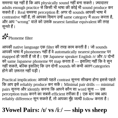
समस्या यह नहीं है कि आप physically sound नहीं बना सकते। ज़्यादातर
adults enough practice से किसी भी भाषा की कोई भी sound produce कर
सकते हैं। Real समस्या perception है: अगर दो sounds आपकी भाषा में
contrastive नहीं हैं, तो आपका दिमाग उन्हें same category में store करता है,
और आप "wrong" वाले को उसके nearest familiar equivalent की तरह
सुनते हैं।
Phoneme filter
आपकी native language एक filter की तरह काम करती है। जो sounds
आपकी भाषा में phonemes नहीं हैं वे automatically nearest phoneme पर
mapped हो जाती हैं जो है। एक Japanese speaker English /r/ और /l/ दोनों
को same Japanese phoneme पर map करता है — इसलिए नहीं कि वे सुन
नहीं सकते, बल्कि इसलिए कि उन दोनों sounds को कभी अलग categories
होने की ज़रूरत नहीं पड़ी।
Practical implication: आपको पहले contrast सुनना सीखना होगा इससे पहले
कि आप इसे reliably produce कर सकें। Minimal pair drills — minimal
pairs सुनना और identify करना कि आपने कौन सा word सुना — उस
perception train करने का सबसे efficient तरीका है। एक बार जब आप
reliably difference सुन सकते हैं, तो आपका मुँह जल्दी follow करता है।
3
Vowel Pairs: /ɪ/ vs /iː/ — ship vs sheep