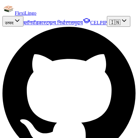
FlexiLingo
🇮🇳
ब्लॉग
पॉडकास्ट
मूल्य निर्धारण
समुदाय
CELPIP
उत्पाद