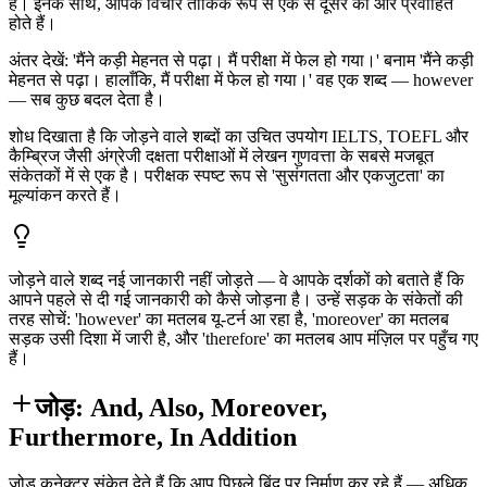
हैं। इनके साथ, आपके विचार तार्किक रूप से एक से दूसरे की ओर प्रवाहित
होते हैं।
अंतर देखें: 'मैंने कड़ी मेहनत से पढ़ा। मैं परीक्षा में फेल हो गया।' बनाम 'मैंने कड़ी
मेहनत से पढ़ा। हालाँकि, मैं परीक्षा में फेल हो गया।' वह एक शब्द — however
— सब कुछ बदल देता है।
शोध दिखाता है कि जोड़ने वाले शब्दों का उचित उपयोग IELTS, TOEFL और
कैम्ब्रिज जैसी अंग्रेजी दक्षता परीक्षाओं में लेखन गुणवत्ता के सबसे मजबूत
संकेतकों में से एक है। परीक्षक स्पष्ट रूप से 'सुसंगतता और एकजुटता' का
मूल्यांकन करते हैं।
जोड़ने वाले शब्द नई जानकारी नहीं जोड़ते — वे आपके दर्शकों को बताते हैं कि
आपने पहले से दी गई जानकारी को कैसे जोड़ना है। उन्हें सड़क के संकेतों की
तरह सोचें: 'however' का मतलब यू-टर्न आ रहा है, 'moreover' का मतलब
सड़क उसी दिशा में जारी है, और 'therefore' का मतलब आप मंज़िल पर पहुँच गए
हैं।
जोड़: And, Also, Moreover,
Furthermore, In Addition
जोड़ कनेक्टर संकेत देते हैं कि आप पिछले बिंदु पर निर्माण कर रहे हैं — अधिक