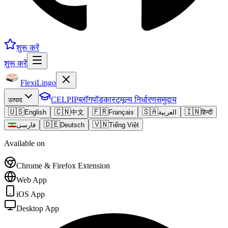
शुरू करें
शुरू करें
FlexiLingo
CELPIP
ब्लॉग
पॉडकास्ट
मूल्य निर्धारण
समुदाय
उत्पाद
🇺🇸
🇨🇳
🇫🇷
🇸🇦
🇮🇳
English
中文
Français
العربية
हिन्दी
🇩🇪
🇻🇳
فارسی
Deutsch
Tiếng Việt
Available on
Chrome & Firefox Extension
Web App
iOS App
Desktop App