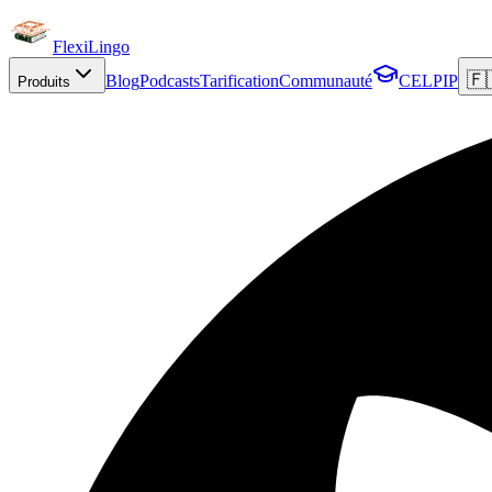
FlexiLingo
🇫
Blog
Podcasts
Tarification
Communauté
CELPIP
Produits