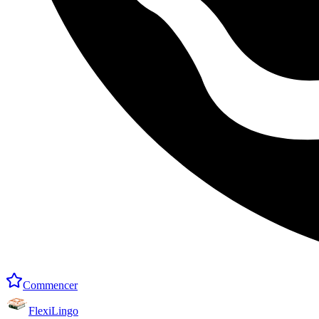
Commencer
FlexiLingo