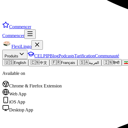
Commencer
Commencer
FlexiLingo
CELPIP
Blog
Podcasts
Tarification
Communauté
Produits
🇺🇸
🇨🇳
🇫🇷
🇸🇦
🇮🇳
English
中文
Français
العربية
हिन्दी
Available on
Chrome & Firefox Extension
Web App
iOS App
Desktop App