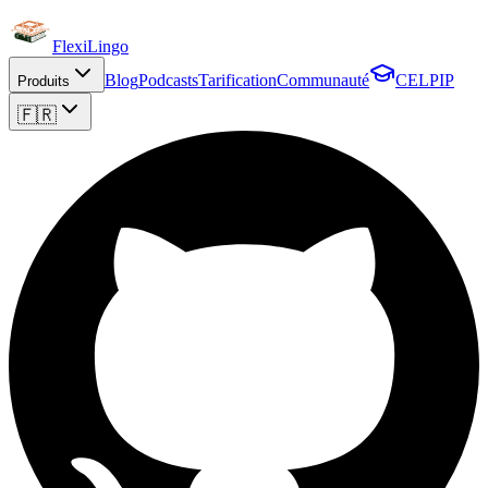
FlexiLingo
Blog
Podcasts
Tarification
Communauté
CELPIP
Produits
🇫🇷