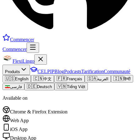
Commencer
Commencer
FlexiLingo
CELPIP
Blog
Podcasts
Tarification
Communauté
Produits
🇺🇸
🇨🇳
🇫🇷
🇸🇦
🇮🇳
English
中文
Français
العربية
हिन्दी
🇩🇪
🇻🇳
فارسی
Deutsch
Tiếng Việt
Available on
Chrome & Firefox Extension
Web App
iOS App
Desktop App