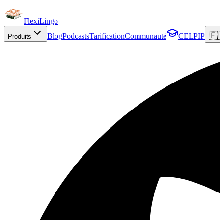
FlexiLingo
🇫
Blog
Podcasts
Tarification
Communauté
CELPIP
Produits