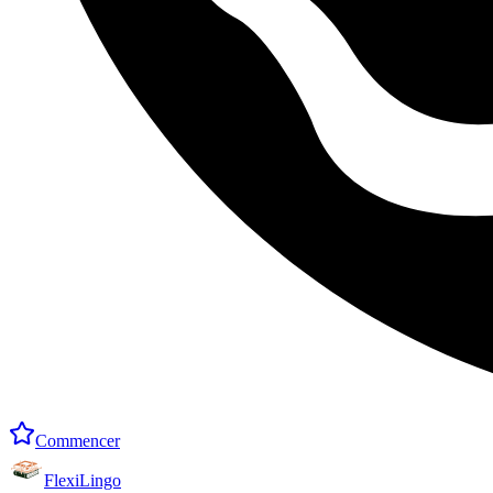
Commencer
FlexiLingo