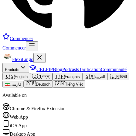
Commencer
Commencer
FlexiLingo
CELPIP
Blog
Podcasts
Tarification
Communauté
Produits
🇺🇸
🇨🇳
🇫🇷
🇸🇦
🇮🇳
English
中文
Français
العربية
हिन्दी
🇩🇪
🇻🇳
فارسی
Deutsch
Tiếng Việt
Available on
Chrome & Firefox Extension
Web App
iOS App
Desktop App