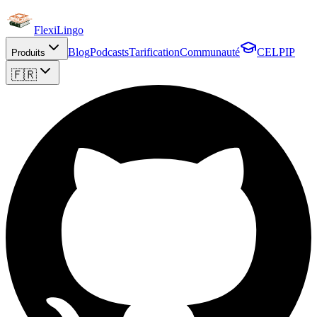
FlexiLingo
Blog
Podcasts
Tarification
Communauté
CELPIP
Produits
🇫🇷