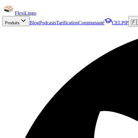
FlexiLingo
🇫
Blog
Podcasts
Tarification
Communauté
CELPIP
Produits