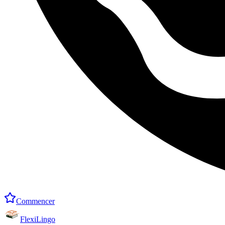
Commencer
FlexiLingo