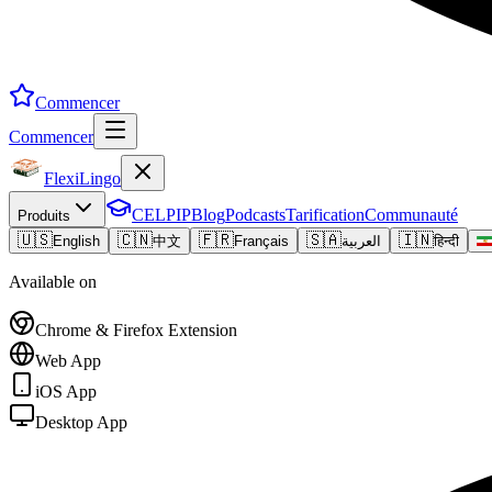
Commencer
Commencer
FlexiLingo
CELPIP
Blog
Podcasts
Tarification
Communauté
Produits
🇺🇸
🇨🇳
🇫🇷
🇸🇦
🇮🇳
English
中文
Français
العربية
हिन्दी
Available on
Chrome & Firefox Extension
Web App
iOS App
Desktop App