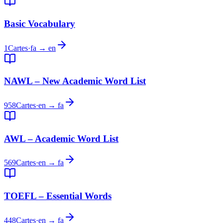
Basic Vocabulary
1
Cartes
·
fa → en
NAWL – New Academic Word List
958
Cartes
·
en → fa
AWL – Academic Word List
569
Cartes
·
en → fa
TOEFL – Essential Words
448
Cartes
·
en → fa