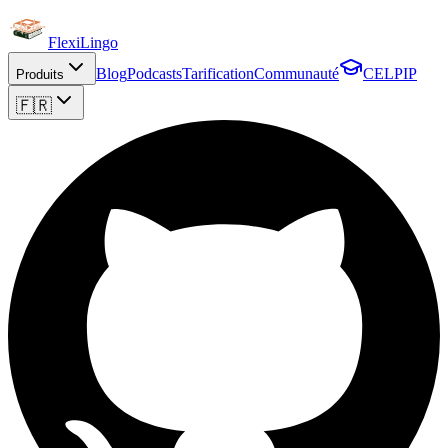
FlexiLingo
Blog
Podcasts
Tarification
Communauté
CELPIP
Produits
🇫🇷