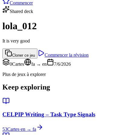
Commencer
Shared deck
lola_012
It is very good
Commencer la révision
Cloner ce jeu
0
Cartes
fa → en
7/6/2026
Plus de jeux à explorer
Keep exploring
CELPIP Writing – Task Type Signals
53
Cartes
·
en → fa