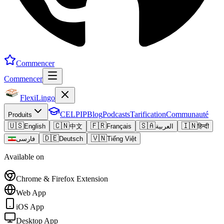
Commencer
Commencer
FlexiLingo
CELPIP
Blog
Podcasts
Tarification
Communauté
Produits
🇺🇸
🇨🇳
🇫🇷
🇸🇦
🇮🇳
English
中文
Français
العربية
हिन्दी
🇩🇪
🇻🇳
فارسی
Deutsch
Tiếng Việt
Available on
Chrome & Firefox Extension
Web App
iOS App
Desktop App