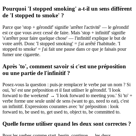
Pourquoi 'I stopped smoking' a-t-il un sens différent
de 'I stopped to smoke' ?
Parce que 'stop + gérondif' signifie 'arrêter l'activité' — le gérondif
est ce que vous avez cessé de faire. Mais 'stop + infinitif' signifie
's'arrêter pour faire quelque chose' — l'infinitif explique le but de
votre arrêt. Donc 'I stopped smoking' = j'ai arrêté l'habitude. 'I
stopped to smoke' = j'ai fait une pause dans ce que je faisais pour
fumer une cigarette.
Après 'to', comment savoir si c'est une préposition
ou une partie de l'infinitif ?
Posez-vous la question : puis-je remplacer le verbe par un nom ? Si
oui, 'to' est une préposition et il faut utiliser le gérondif. 'I look
forward to the weekend' → 'I look forward to meeting you.' Si 'to' +
verbe forme une seule unité de sens (want to go, need to eat), c'est
un infinitif. Expressions courantes avec 'to' préposition : look
forward to, be used to, get used to, object to, be committed to.
Quelle forme utiliser quand les deux sont correctes ?
Pour les verbes comme start, begin, continue — les deux