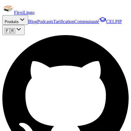
FlexiLingo
Blog
Podcasts
Tarification
Communauté
CELPIP
Produits
🇫🇷