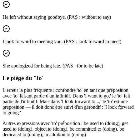
He left without saying goodbye. (PAS : without to say)
I look forward to meeting you. (PAS : look forward to meet)
She apologized for being late. (PAS : for to be late)
Le piège du 'To'
L'erreur la plus fréquente : confondre 'to' en tant que préposition
avec 'to' faisant partie d'un infinitif. Dans 'I want to go,' le 'to' fait
partie de l'infinitif. Mais dans 'I look forward to...,' le 'to' est une
préposition — il doit donc être suivi d'un gérondif : 'I look forward
to going.'
Autres expressions avec 'to' préposition : be used to (doing), get
used to (doing), object to (doing), be committed to (doing), be
dedicated to (doing), in addition to (doing).