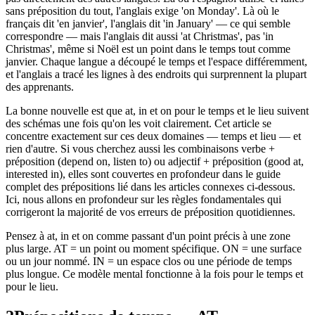
sans préposition du tout, l'anglais exige 'on Monday'. Là où le
français dit 'en janvier', l'anglais dit 'in January' — ce qui semble
correspondre — mais l'anglais dit aussi 'at Christmas', pas 'in
Christmas', même si Noël est un point dans le temps tout comme
janvier. Chaque langue a découpé le temps et l'espace différemment,
et l'anglais a tracé les lignes à des endroits qui surprennent la plupart
des apprenants.
La bonne nouvelle est que at, in et on pour le temps et le lieu suivent
des schémas une fois qu'on les voit clairement. Cet article se
concentre exactement sur ces deux domaines — temps et lieu — et
rien d'autre. Si vous cherchez aussi les combinaisons verbe +
préposition (depend on, listen to) ou adjectif + préposition (good at,
interested in), elles sont couvertes en profondeur dans le guide
complet des prépositions lié dans les articles connexes ci-dessous.
Ici, nous allons en profondeur sur les règles fondamentales qui
corrigeront la majorité de vos erreurs de préposition quotidiennes.
Pensez à at, in et on comme passant d'un point précis à une zone
plus large. AT = un point ou moment spécifique. ON = une surface
ou un jour nommé. IN = un espace clos ou une période de temps
plus longue. Ce modèle mental fonctionne à la fois pour le temps et
pour le lieu.