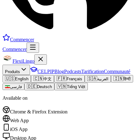
Commencer
Commencer
FlexiLingo
CELPIP
Blog
Podcasts
Tarification
Communauté
Produits
🇺🇸
🇨🇳
🇫🇷
🇸🇦
🇮🇳
English
中文
Français
العربية
हिन्दी
🇩🇪
🇻🇳
فارسی
Deutsch
Tiếng Việt
Available on
Chrome & Firefox Extension
Web App
iOS App
Desktop App