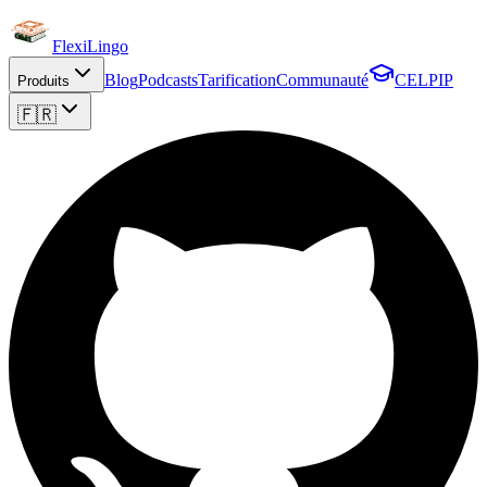
FlexiLingo
Blog
Podcasts
Tarification
Communauté
CELPIP
Produits
🇫🇷