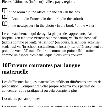
Pièces, bâtiments (intérieur), villes, pays, régions
in the room / in the office / in the car / in the box
in London / in France / in the north / in the suburbs
in the newspaper / in the photo / in the book / in the water
Le chevauchement qui déroge la plupart des apprenants : 'at the
hospital' (en tant que visiteur ou destination) vs. 'in the hospital'
(admis comme patient). 'At school' (en cours, faisant des activités
scolaires) vs. 'in school' (actuellement inscrit). La différence tient au
point de vue : AT traite l'endroit comme un point ; IN le traite
comme un espace clos dans lequel vous vous trouvez.
10
Erreurs courantes par langue
maternelle
Les différentes langues maternelles prédisent différentes erreurs de
préposition. Comprendre votre propre schéma vous permet de
concentrer votre pratique là où cela compte le plus.
Locuteurs persanophones
Le persan utilise 'dar' (در) pour les contextes de temps et de lieu où