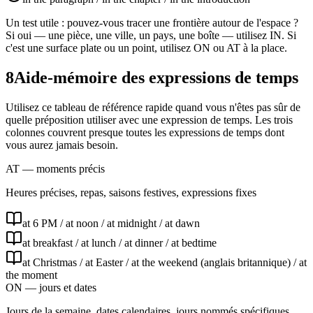
Un test utile : pouvez-vous tracer une frontière autour de l'espace ?
Si oui — une pièce, une ville, un pays, une boîte — utilisez IN. Si
c'est une surface plate ou un point, utilisez ON ou AT à la place.
8
Aide-mémoire des expressions de temps
Utilisez ce tableau de référence rapide quand vous n'êtes pas sûr de
quelle préposition utiliser avec une expression de temps. Les trois
colonnes couvrent presque toutes les expressions de temps dont
vous aurez jamais besoin.
AT — moments précis
Heures précises, repas, saisons festives, expressions fixes
at 6 PM / at noon / at midnight / at dawn
at breakfast / at lunch / at dinner / at bedtime
at Christmas / at Easter / at the weekend (anglais britannique) / at
the moment
ON — jours et dates
Jours de la semaine, dates calendaires, jours nommés spécifiques