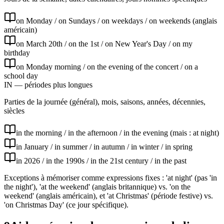
on Monday / on Sundays / on weekdays / on weekends (anglais
américain)
on March 20th / on the 1st / on New Year's Day / on my
birthday
on Monday morning / on the evening of the concert / on a
school day
IN — périodes plus longues
Parties de la journée (général), mois, saisons, années, décennies,
siècles
in the morning / in the afternoon / in the evening (mais : at night)
in January / in summer / in autumn / in winter / in spring
in 2026 / in the 1990s / in the 21st century / in the past
Exceptions à mémoriser comme expressions fixes : 'at night' (pas 'in
the night'), 'at the weekend' (anglais britannique) vs. 'on the
weekend' (anglais américain), et 'at Christmas' (période festive) vs.
'on Christmas Day' (ce jour spécifique).