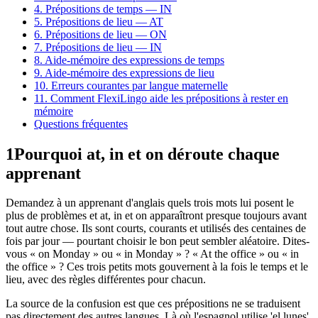
4. Prépositions de temps — IN
5. Prépositions de lieu — AT
6. Prépositions de lieu — ON
7. Prépositions de lieu — IN
8. Aide-mémoire des expressions de temps
9. Aide-mémoire des expressions de lieu
10. Erreurs courantes par langue maternelle
11. Comment FlexiLingo aide les prépositions à rester en
mémoire
Questions fréquentes
1
Pourquoi at, in et on déroute chaque
apprenant
Demandez à un apprenant d'anglais quels trois mots lui posent le
plus de problèmes et at, in et on apparaîtront presque toujours avant
tout autre chose. Ils sont courts, courants et utilisés des centaines de
fois par jour — pourtant choisir le bon peut sembler aléatoire. Dites-
vous « on Monday » ou « in Monday » ? « At the office » ou « in
the office » ? Ces trois petits mots gouvernent à la fois le temps et le
lieu, avec des règles différentes pour chacun.
La source de la confusion est que ces prépositions ne se traduisent
pas directement des autres langues. Là où l'espagnol utilise 'el lunes'