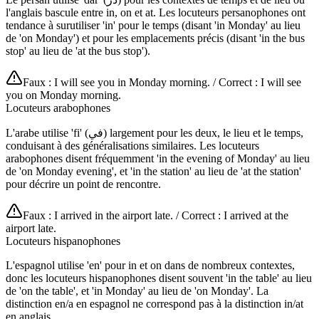
l'anglais bascule entre in, on et at. Les locuteurs persanophones ont
tendance à surutiliser 'in' pour le temps (disant 'in Monday' au lieu
de 'on Monday') et pour les emplacements précis (disant 'in the bus
stop' au lieu de 'at the bus stop').
Faux : I will see you in Monday morning. / Correct : I will see
you on Monday morning.
Locuteurs arabophones
L'arabe utilise 'fi' (في) largement pour les deux, le lieu et le temps,
conduisant à des généralisations similaires. Les locuteurs
arabophones disent fréquemment 'in the evening of Monday' au lieu
de 'on Monday evening', et 'in the station' au lieu de 'at the station'
pour décrire un point de rencontre.
Faux : I arrived in the airport late. / Correct : I arrived at the
airport late.
Locuteurs hispanophones
L'espagnol utilise 'en' pour in et on dans de nombreux contextes,
donc les locuteurs hispanophones disent souvent 'in the table' au lieu
de 'on the table', et 'in Monday' au lieu de 'on Monday'. La
distinction en/a en espagnol ne correspond pas à la distinction in/at
en anglais.