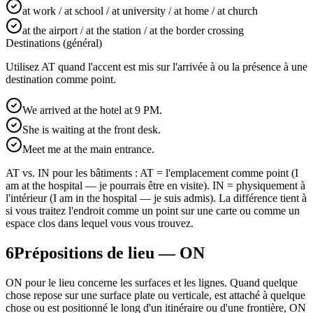
at work / at school / at university / at home / at church
at the airport / at the station / at the border crossing
Destinations (général)
Utilisez AT quand l'accent est mis sur l'arrivée à ou la présence à une
destination comme point.
We arrived at the hotel at 9 PM.
She is waiting at the front desk.
Meet me at the main entrance.
AT vs. IN pour les bâtiments : AT = l'emplacement comme point (I
am at the hospital — je pourrais être en visite). IN = physiquement à
l'intérieur (I am in the hospital — je suis admis). La différence tient à
si vous traitez l'endroit comme un point sur une carte ou comme un
espace clos dans lequel vous vous trouvez.
6
Prépositions de lieu — ON
ON pour le lieu concerne les surfaces et les lignes. Quand quelque
chose repose sur une surface plate ou verticale, est attaché à quelque
chose ou est positionné le long d'un itinéraire ou d'une frontière, ON