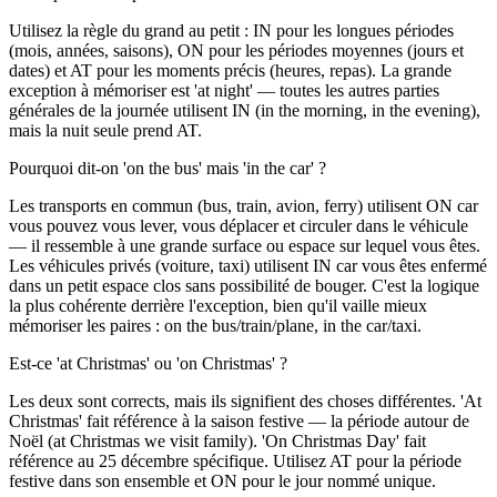
Utilisez la règle du grand au petit : IN pour les longues périodes
(mois, années, saisons), ON pour les périodes moyennes (jours et
dates) et AT pour les moments précis (heures, repas). La grande
exception à mémoriser est 'at night' — toutes les autres parties
générales de la journée utilisent IN (in the morning, in the evening),
mais la nuit seule prend AT.
Pourquoi dit-on 'on the bus' mais 'in the car' ?
Les transports en commun (bus, train, avion, ferry) utilisent ON car
vous pouvez vous lever, vous déplacer et circuler dans le véhicule
— il ressemble à une grande surface ou espace sur lequel vous êtes.
Les véhicules privés (voiture, taxi) utilisent IN car vous êtes enfermé
dans un petit espace clos sans possibilité de bouger. C'est la logique
la plus cohérente derrière l'exception, bien qu'il vaille mieux
mémoriser les paires : on the bus/train/plane, in the car/taxi.
Est-ce 'at Christmas' ou 'on Christmas' ?
Les deux sont corrects, mais ils signifient des choses différentes. 'At
Christmas' fait référence à la saison festive — la période autour de
Noël (at Christmas we visit family). 'On Christmas Day' fait
référence au 25 décembre spécifique. Utilisez AT pour la période
festive dans son ensemble et ON pour le jour nommé unique.