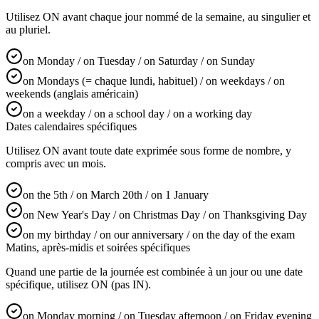
Utilisez ON avant chaque jour nommé de la semaine, au singulier et
au pluriel.
on Monday / on Tuesday / on Saturday / on Sunday
on Mondays (= chaque lundi, habituel) / on weekdays / on
weekends (anglais américain)
on a weekday / on a school day / on a working day
Dates calendaires spécifiques
Utilisez ON avant toute date exprimée sous forme de nombre, y
compris avec un mois.
on the 5th / on March 20th / on 1 January
on New Year's Day / on Christmas Day / on Thanksgiving Day
on my birthday / on our anniversary / on the day of the exam
Matins, après-midis et soirées spécifiques
Quand une partie de la journée est combinée à un jour ou une date
spécifique, utilisez ON (pas IN).
on Monday morning / on Tuesday afternoon / on Friday evening