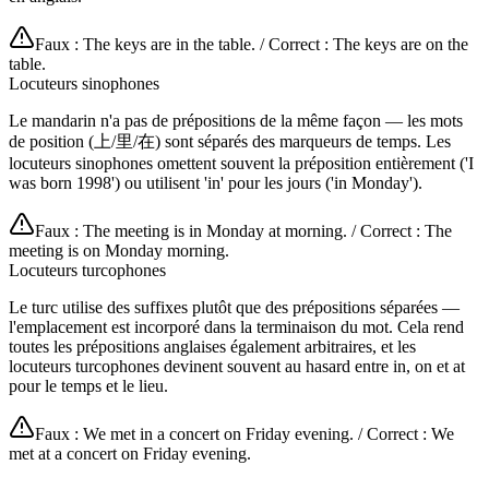
Faux : The keys are in the table. / Correct : The keys are on the
table.
Locuteurs sinophones
Le mandarin n'a pas de prépositions de la même façon — les mots
de position (上/里/在) sont séparés des marqueurs de temps. Les
locuteurs sinophones omettent souvent la préposition entièrement ('I
was born 1998') ou utilisent 'in' pour les jours ('in Monday').
Faux : The meeting is in Monday at morning. / Correct : The
meeting is on Monday morning.
Locuteurs turcophones
Le turc utilise des suffixes plutôt que des prépositions séparées —
l'emplacement est incorporé dans la terminaison du mot. Cela rend
toutes les prépositions anglaises également arbitraires, et les
locuteurs turcophones devinent souvent au hasard entre in, on et at
pour le temps et le lieu.
Faux : We met in a concert on Friday evening. / Correct : We
met at a concert on Friday evening.