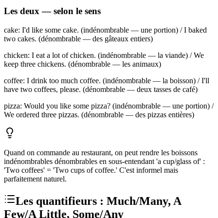
Les deux — selon le sens
cake: I'd like some cake. (indénombrable — une portion) / I baked
two cakes. (dénombrable — des gâteaux entiers)
chicken: I eat a lot of chicken. (indénombrable — la viande) / We
keep three chickens. (dénombrable — les animaux)
coffee: I drink too much coffee. (indénombrable — la boisson) / I'll
have two coffees, please. (dénombrable — deux tasses de café)
pizza: Would you like some pizza? (indénombrable — une portion) /
We ordered three pizzas. (dénombrable — des pizzas entières)
Quand on commande au restaurant, on peut rendre les boissons
indénombrables dénombrables en sous-entendant 'a cup/glass of' :
'Two coffees' = 'Two cups of coffee.' C'est informel mais
parfaitement naturel.
Les quantifieurs : Much/Many, A
Few/A Little, Some/Any