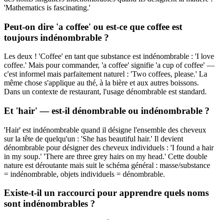
'Mathematics is fascinating.'
Peut-on dire 'a coffee' ou est-ce que coffee est
toujours indénombrable ?
Les deux ! 'Coffee' en tant que substance est indénombrable : 'I love
coffee.' Mais pour commander, 'a coffee' signifie 'a cup of coffee' —
c'est informel mais parfaitement naturel : 'Two coffees, please.' La
même chose s'applique au thé, à la bière et aux autres boissons.
Dans un contexte de restaurant, l'usage dénombrable est standard.
Et 'hair' — est-il dénombrable ou indénombrable ?
'Hair' est indénombrable quand il désigne l'ensemble des cheveux
sur la tête de quelqu'un : 'She has beautiful hair.' Il devient
dénombrable pour désigner des cheveux individuels : 'I found a hair
in my soup.' 'There are three grey hairs on my head.' Cette double
nature est déroutante mais suit le schéma général : masse/substance
= indénombrable, objets individuels = dénombrable.
Existe-t-il un raccourci pour apprendre quels noms
sont indénombrables ?