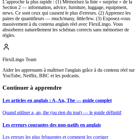
L'approche la plus rapide : (1) Mémorisez la liste « surprise » de la
Section 2 — information, advice, furniture, luggage, equipment,
news. Ce sont ceux qui causent le plus d'erreurs. (2) Apprenez les
paires de quantifieurs — much/many, little/few. (3) Exposez-vous
massivement à du contenu anglais réel avec FlexiLingo. Vous
absorberez naturellement les schémas corrects sans mémoriser de
règles.
FlexiLingo Team
Aider les apprenants à maîtriser l'anglais grâce à du contenu réel sur
YouTube, Netflix, BBC et les podcasts.
Continuer à apprendre
Les articles en anglais : A, An, The — guide complet
Quand utiliser a, an, the (ou rien du tout) — le guide définitif
Les erreurs courantes des non-natifs en anglais
Les erreurs les plus fréquentes et comment les corriger