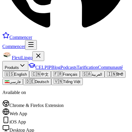
Commencer
Commencer
FlexiLingo
CELPIP
Blog
Podcasts
Tarification
Communauté
Produits
🇺🇸
🇨🇳
🇫🇷
🇸🇦
🇮🇳
English
中文
Français
العربية
हिन्दी
🇩🇪
🇻🇳
فارسی
Deutsch
Tiếng Việt
Available on
Chrome & Firefox Extension
Web App
iOS App
Desktop App