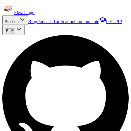
FlexiLingo
Blog
Podcasts
Tarification
Communauté
CELPIP
Produits
🇫🇷