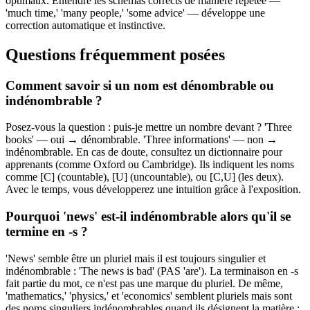
optimaux. Entendre les schémas corrects de manière répétée —
'much time,' 'many people,' 'some advice' — développe une
correction automatique et instinctive.
Questions fréquemment posées
Comment savoir si un nom est dénombrable ou
indénombrable ?
Posez-vous la question : puis-je mettre un nombre devant ? 'Three
books' — oui → dénombrable. 'Three informations' — non →
indénombrable. En cas de doute, consultez un dictionnaire pour
apprenants (comme Oxford ou Cambridge). Ils indiquent les noms
comme [C] (countable), [U] (uncountable), ou [C,U] (les deux).
Avec le temps, vous développerez une intuition grâce à l'exposition.
Pourquoi 'news' est-il indénombrable alors qu'il se
termine en -s ?
'News' semble être un pluriel mais il est toujours singulier et
indénombrable : 'The news is bad' (PAS 'are'). La terminaison en -s
fait partie du mot, ce n'est pas une marque du pluriel. De même,
'mathematics,' 'physics,' et 'economics' semblent pluriels mais sont
des noms singuliers indénombrables quand ils désignent la matière :