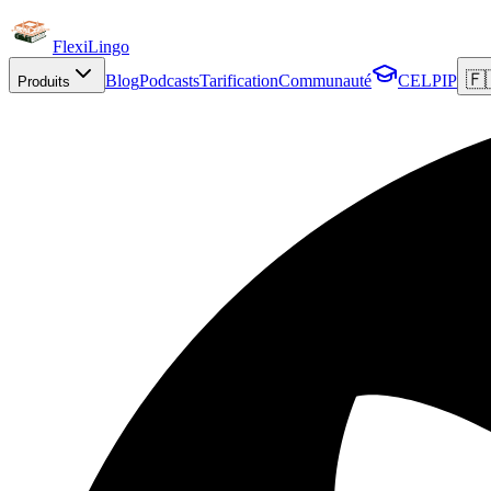
FlexiLingo
🇫
Blog
Podcasts
Tarification
Communauté
CELPIP
Produits