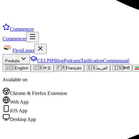
Commencer
Commencer
FlexiLingo
CELPIP
Blog
Podcasts
Tarification
Communauté
Produits
🇺🇸
🇨🇳
🇫🇷
🇸🇦
🇮🇳
English
中文
Français
العربية
हिन्दी
Available on
Chrome & Firefox Extension
Web App
iOS App
Desktop App