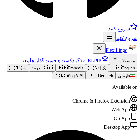
شروع کنید
شروع کنید
FlexiLingo
CELPIP
بلاگ
پادکست‌ها
قیمت‌گذاری
جامعه
محصولات
🇮🇳
🇸🇦
🇫🇷
🇨🇳
🇺🇸
English
中文
Français
العربية
हिन्दी
🇻🇳
🇩🇪
فارسی
Deutsch
Tiếng Việt
Available on
Chrome & Firefox Extension
Web App
iOS App
Desktop App