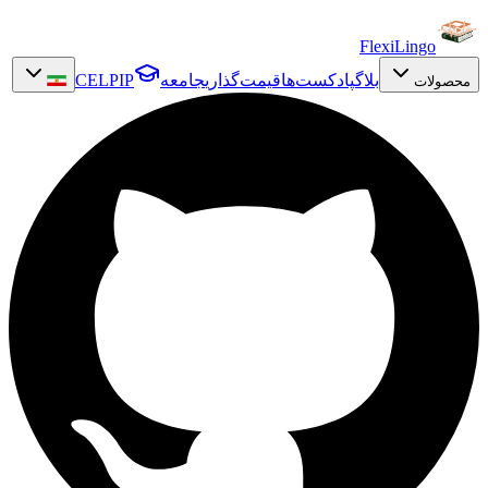
FlexiLingo
بلاگ
پادکست‌ها
قیمت‌گذاری
جامعه
CELPIP
محصولات