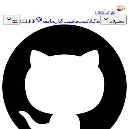
FlexiLingo
بلاگ
پادکست‌ها
قیمت‌گذاری
جامعه
CELPIP
محصولات