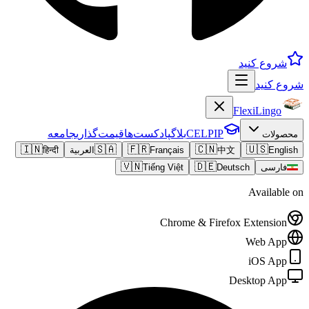
شروع کنید
شروع کنید
FlexiLingo
CELPIP
بلاگ
پادکست‌ها
قیمت‌گذاری
جامعه
محصولات
🇮🇳
🇸🇦
🇫🇷
🇨🇳
🇺🇸
English
中文
Français
العربية
हिन्दी
🇻🇳
🇩🇪
فارسی
Deutsch
Tiếng Việt
Available on
Chrome & Firefox Extension
Web App
iOS App
Desktop App