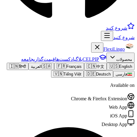
شروع کنید
شروع کنید
FlexiLingo
CELPIP
بلاگ
پادکست‌ها
قیمت‌گذاری
جامعه
محصولات
🇮🇳
🇸🇦
🇫🇷
🇨🇳
🇺🇸
English
中文
Français
العربية
हिन्दी
🇻🇳
🇩🇪
فارسی
Deutsch
Tiếng Việt
Available on
Chrome & Firefox Extension
Web App
iOS App
Desktop App