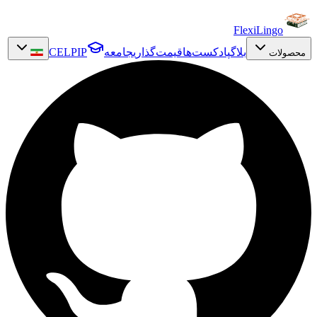
FlexiLingo
بلاگ
پادکست‌ها
قیمت‌گذاری
جامعه
CELPIP
محصولات