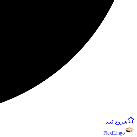
شروع کنید
FlexiLingo