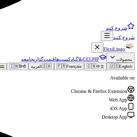
شروع کنید
شروع کنید
FlexiLingo
CELPIP
بلاگ
پادکست‌ها
قیمت‌گذاری
جامعه
محصولات
🇮🇳
🇸🇦
🇫🇷
🇨🇳
🇺🇸
English
中文
Français
العربية
हिन्दी
Available on
Chrome & Firefox Extension
Web App
iOS App
Desktop App