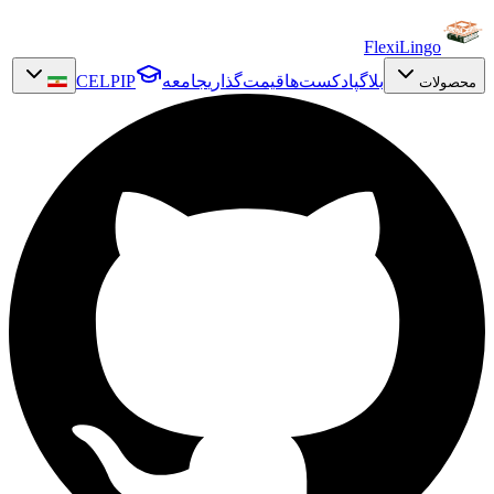
FlexiLingo
بلاگ
پادکست‌ها
قیمت‌گذاری
جامعه
CELPIP
محصولات