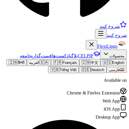
شروع کنید
شروع کنید
FlexiLingo
CELPIP
بلاگ
پادکست‌ها
قیمت‌گذاری
جامعه
محصولات
🇮🇳
🇸🇦
🇫🇷
🇨🇳
🇺🇸
English
中文
Français
العربية
हिन्दी
🇻🇳
🇩🇪
فارسی
Deutsch
Tiếng Việt
Available on
Chrome & Firefox Extension
Web App
iOS App
Desktop App