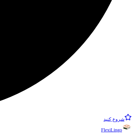
شروع کنید
FlexiLingo