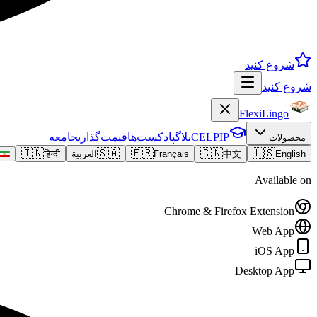
شروع کنید
شروع کنید
FlexiLingo
CELPIP
بلاگ
پادکست‌ها
قیمت‌گذاری
جامعه
محصولات
🇮🇳
🇸🇦
🇫🇷
🇨🇳
🇺🇸
English
中文
Français
العربية
हिन्दी
Available on
Chrome & Firefox Extension
Web App
iOS App
Desktop App