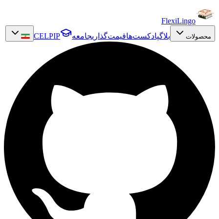
FlexiLingo
بلاگ
پادکست‌ها
قیمت‌گذاری
جامعه
CELPIP
محصولات