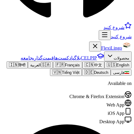
شروع کنید
شروع کنید
FlexiLingo
CELPIP
بلاگ
پادکست‌ها
قیمت‌گذاری
جامعه
محصولات
🇮🇳
🇸🇦
🇫🇷
🇨🇳
🇺🇸
English
中文
Français
العربية
हिन्दी
🇻🇳
🇩🇪
فارسی
Deutsch
Tiếng Việt
Available on
Chrome & Firefox Extension
Web App
iOS App
Desktop App