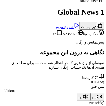
Shared deck
Global News 1
شروع مرور
کپی این دک
72
کارت‌ها
3/23/2026
en
پیش‌نمایش واژگان
نگاهی به درون این مجموعه
نمونه‌ای از واژه‌هایی که در انتظار شماست — برای مطالعه‌ی
همه‌ی آن‌ها یک حساب رایگان بسازید.
72
کارت‌ها
#
1
B1
adj
متن جلو
additional
UK
US
ˈzuː.zɛt͡sɪç