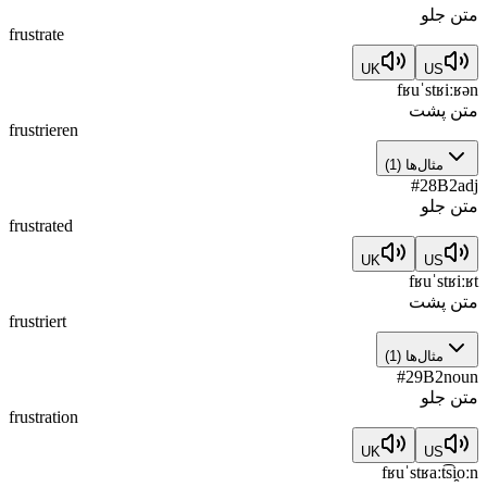
متن جلو
frustrate
UK
US
fʁuˈstʁiːʁən
متن پشت
frustrieren
مثال‌ها
(
1
)
#
28
B2
adj
متن جلو
frustrated
UK
US
fʁuˈstʁiːʁt
متن پشت
frustriert
مثال‌ها
(
1
)
#
29
B2
noun
متن جلو
frustration
UK
US
fʁuˈstʁaːt͡si̯oːn