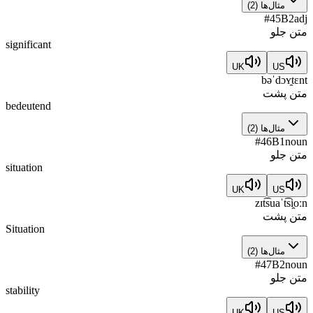
مثال‌ها
(
2
)
#
45
B2
adj
متن جلو
significant
UK
US
bəˈdɔʏ̯tɛnt
متن پشت
bedeutend
مثال‌ها
(
2
)
#
46
B1
noun
متن جلو
situation
UK
US
zɪt͡suaˈt͡si̯oːn
متن پشت
Situation
مثال‌ها
(
2
)
#
47
B2
noun
متن جلو
stability
UK
US