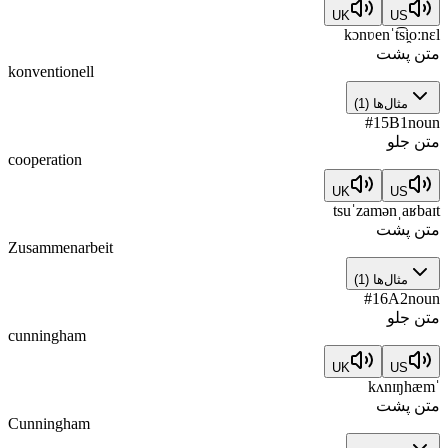
UK
US
kɔnʋenˈt͡si̯oːnɛl
متن پشت
konventionell
مثال‌ها
(
1
)
#
15
B1
noun
متن جلو
cooperation
UK
US
tsuˈzamənˌaʁbaɪt
متن پشت
Zusammenarbeit
مثال‌ها
(
1
)
#
16
A2
noun
متن جلو
cunningham
UK
US
ˈkʌnɪŋhæm
متن پشت
Cunningham