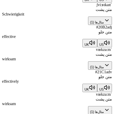
ˈʃviːʁɪkaɪt
متن پشت
Schwierigkeit
مثال‌ها
(
1
)
#
20
B2
adj
متن جلو
effective
UK
US
ˈvɪʁkzaːm
متن پشت
wirksam
مثال‌ها
(
1
)
#
21
C1
adv
متن جلو
effectively
UK
US
ˈvɪʁkzaːm
متن پشت
wirksam
مثال‌ها
(
1
)