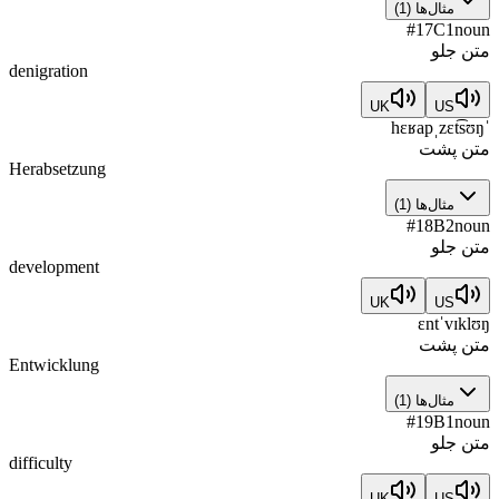
مثال‌ها
(
1
)
#
17
C1
noun
متن جلو
denigration
UK
US
ˈhɛʁapˌzɛt͡sʊŋ
متن پشت
Herabsetzung
مثال‌ها
(
1
)
#
18
B2
noun
متن جلو
development
UK
US
ɛntˈvɪklʊŋ
متن پشت
Entwicklung
مثال‌ها
(
1
)
#
19
B1
noun
متن جلو
difficulty
UK
US