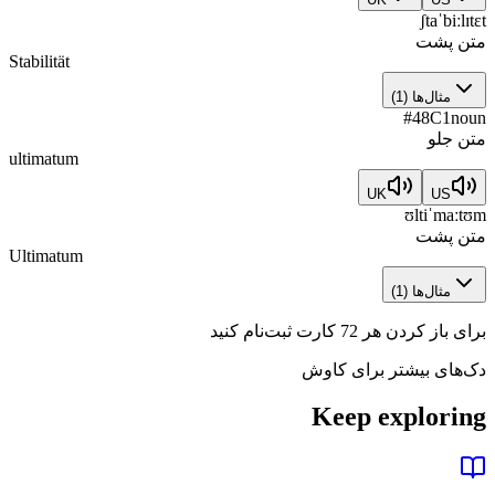
ʃtaˈbiːlɪtɛt
متن پشت
Stabilität
مثال‌ها
(
1
)
#
48
C1
noun
متن جلو
ultimatum
UK
US
ʊltiˈmaːtʊm
متن پشت
Ultimatum
مثال‌ها
(
1
)
برای باز کردن هر 72 کارت ثبت‌نام کنید
دک‌های بیشتر برای کاوش
Keep exploring