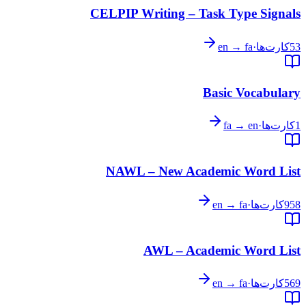
CELPIP Writing – Task Type Signals
53
کارت‌ها
·
en → fa
Basic Vocabulary
1
کارت‌ها
·
fa → en
NAWL – New Academic Word List
958
کارت‌ها
·
en → fa
AWL – Academic Word List
569
کارت‌ها
·
en → fa