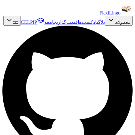
FlexiLingo
بلاگ
پادکست‌ها
قیمت‌گذاری
جامعه
CELPIP
محصولات