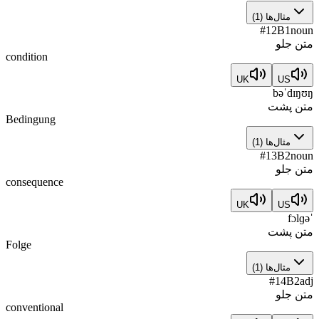
مثال‌ها
(
1
)
#
12
B1
noun
متن جلو
condition
UK
US
bəˈdɪŋʊŋ
متن پشت
Bedingung
مثال‌ها
(
1
)
#
13
B2
noun
متن جلو
consequence
UK
US
ˈfɔlɡə
متن پشت
Folge
مثال‌ها
(
1
)
#
14
B2
adj
متن جلو
conventional