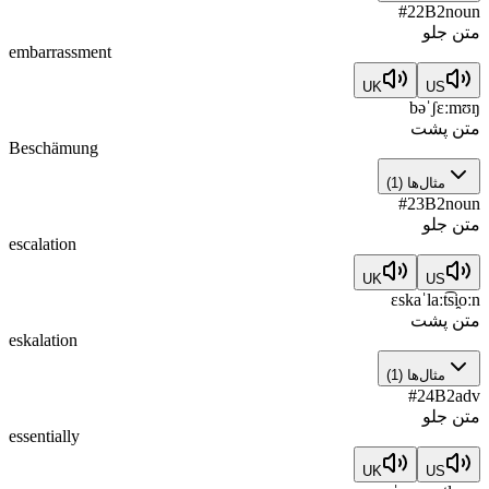
#
22
B2
noun
متن جلو
embarrassment
UK
US
bəˈʃɛːmʊŋ
متن پشت
Beschämung
مثال‌ها
(
1
)
#
23
B2
noun
متن جلو
escalation
UK
US
ɛskaˈlaːt͡si̯oːn
متن پشت
eskalation
مثال‌ها
(
1
)
#
24
B2
adv
متن جلو
essentially
UK
US