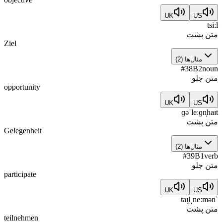
UK
US
tsiːl
متن پشت
Ziel
مثال‌ها
(
2
)
#
38
B2
noun
متن جلو
opportunity
UK
US
ɡəˈleːɡn̩haɪt
متن پشت
Gelegenheit
مثال‌ها
(
2
)
#
39
B1
verb
متن جلو
participate
UK
US
ˈtaɪ̯lˌneːmən
متن پشت
teilnehmen