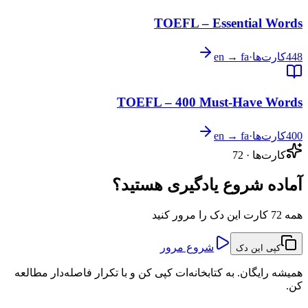
TOEFL – Essential Words
448
کارت‌ها
·
en → fa
TOEFL – 400 Must-Have Words
400
کارت‌ها
·
en → fa
کارت‌ها
·
72
آماده شروع یادگیری هستید؟
همه 72 کارت این دک را مرور کنید
شروع مرور
کپی این دک
همیشه رایگان. به کتابخانه‌ات کپی کن و با تکرار فاصله‌دار مطالعه
کن.