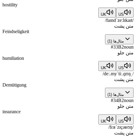
hostility
UK
US
/faɪndˈzeːlɪkaɪt/
متن پشت
Feindseligkeit
مثال‌ها
(
1
)
#
33
B2
noun
متن جلو
humiliation
UK
US
/ˌdeː.myˈtiː.ɡʊŋ/
متن پشت
Demütigung
مثال‌ها
(
1
)
#
34
B2
noun
متن جلو
insurance
UK
US
/fɛʁˈzɪçəʁʊŋ/
متن پشت