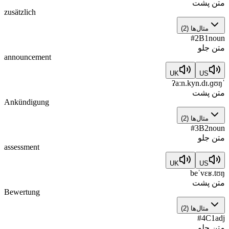
متن پشت
zusätzlich
مثال‌ها
(
2
)
#
2
B1
noun
متن جلو
announcement
UK
US
ˈʔaːn.kyn.dɪ.ɡʊŋ
متن پشت
Ankündigung
مثال‌ها
(
2
)
#
3
B2
noun
متن جلو
assessment
UK
US
beˈvɛʁ.tʊŋ
متن پشت
Bewertung
مثال‌ها
(
2
)
#
4
C1
adj
متن جلو