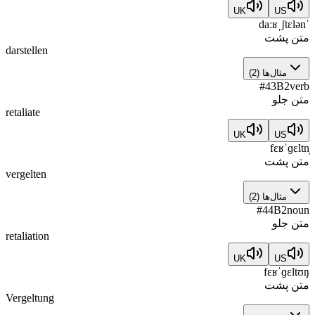
UK
US
ˈdaːʁˌʃtɛlən
متن پشت
darstellen
مثال‌ها
(
2
)
#
43
B2
verb
متن جلو
retaliate
UK
US
fɛʁˈɡɛltn̩
متن پشت
vergelten
مثال‌ها
(
2
)
#
44
B2
noun
متن جلو
retaliation
UK
US
fɛʁˈɡɛltʊŋ
متن پشت
Vergeltung