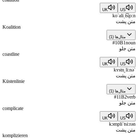
UK
US
koˈaliˌt͡si̯oːn
متن پشت
Koalition
مثال‌ها
(
1
)
#
10
B1
noun
متن جلو
coastline
UK
US
ˈkʏstn̩ˌliːnə
متن پشت
Küstenlinie
مثال‌ها
(
1
)
#
11
B2
verb
متن جلو
complicate
UK
US
kɔmpliˈtsiːrən
متن پشت
komplizieren