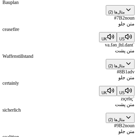
Bauplan
مثال‌ها
(
2
)
#
7
B2
noun
متن جلو
ceasefire
UK
US
ˈva.fənˌʃtɪl.dant
متن پشت
Waffenstillstand
مثال‌ها
(
2
)
#
8
B1
adv
متن جلو
certainly
UK
US
ˈzɪçɐlɪç
متن پشت
sicherlich
مثال‌ها
(
2
)
#
9
B2
noun
متن جلو
coalition