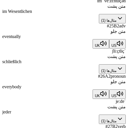
ɪm ˈveːzɛntlɪçən
متن پشت
im Wesentlichen
مثال‌ها
(
1
)
#
25
B2
adv
متن جلو
eventually
UK
US
ˈʃliːçtliç
متن پشت
schließlich
مثال‌ها
(
1
)
#
26
A2
pronoun
متن جلو
everybody
UK
US
ˈjeːdɐ
متن پشت
jeder
مثال‌ها
(
1
)
#
27
B2
verb