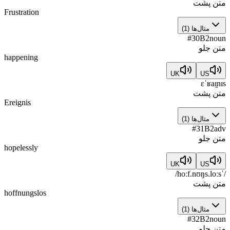
متن پشت
Frustration
مثال‌ها
(
1
)
#
30
B2
noun
متن جلو
happening
UK
US
ɛˈʁaɪ̯nɪs
متن پشت
Ereignis
مثال‌ها
(
1
)
#
31
B2
adv
متن جلو
hopelessly
UK
US
/ˈhoːf.nʊŋs.loːs/
متن پشت
hoffnungslos
مثال‌ها
(
1
)
#
32
B2
noun
متن جلو