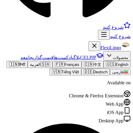
شروع کنید
شروع کنید
FlexiLingo
CELPIP
بلاگ
پادکست‌ها
قیمت‌گذاری
جامعه
محصولات
🇮🇳
🇸🇦
🇫🇷
🇨🇳
🇺🇸
English
中文
Français
العربية
हिन्दी
🇻🇳
🇩🇪
فارسی
Deutsch
Tiếng Việt
Available on
Chrome & Firefox Extension
Web App
iOS App
Desktop App