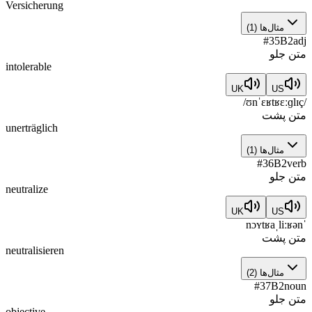
Versicherung
مثال‌ها
(
1
)
#
35
B2
adj
متن جلو
intolerable
UK
US
/ʊnˈɛʁtʁɛːɡlɪç/
متن پشت
unerträglich
مثال‌ها
(
1
)
#
36
B2
verb
متن جلو
neutralize
UK
US
ˈnɔʏtʁaˌliːʁən
متن پشت
neutralisieren
مثال‌ها
(
2
)
#
37
B2
noun
متن جلو
objective