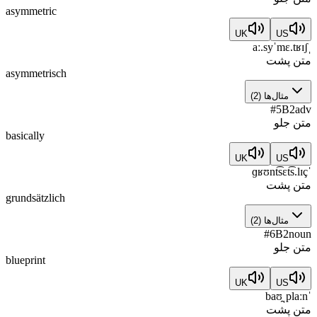
asymmetric
UK
US
ˌaː.syˈmɛ.tʁɪʃ
متن پشت
asymmetrisch
مثال‌ها
(
2
)
#
5
B2
adv
متن جلو
basically
UK
US
ˈɡʁʊnt͡sɛt͡s.lɪç
متن پشت
grundsätzlich
مثال‌ها
(
2
)
#
6
B2
noun
متن جلو
blueprint
UK
US
ˈbaʊ̯ˌplaːn
متن پشت