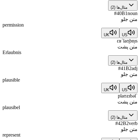
مثال‌ها
(
2
)
#
40
B1
noun
متن جلو
permission
UK
US
ɛʁˈlaʊ̯bn̩ɪs
متن پشت
Erlaubnis
مثال‌ها
(
2
)
#
41
B2
adj
متن جلو
plausible
UK
US
ˈplaʊzɪbəl
متن پشت
plausibel
مثال‌ها
(
2
)
#
42
B2
verb
متن جلو
represent