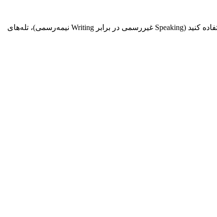
یک راهنمای عملی CELPIP درباره اصطلاحات (idioms) و افعال عبارتی (phrasal verbs) — کدام‌ها نمره‌تان را بالا می‌برند، کجا باید از آن‌ها استفاده کنید (Speaking غیررسمی در برابر Writing نیمه‌رسمی)، تله‌های