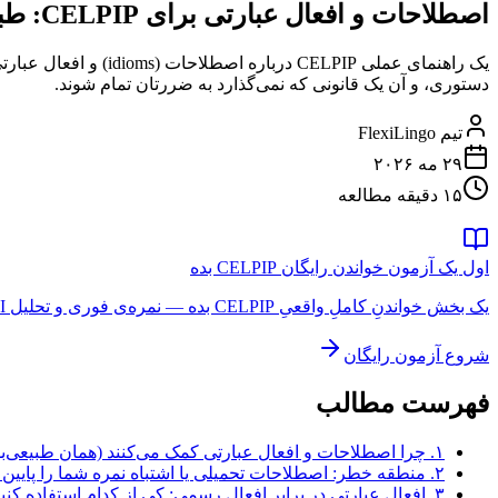
اصطلاحات و افعال عبارتی برای CELPIP: طبیعی به‌نظر برسید بدون افراط
دستوری، و آن یک قانونی که نمی‌گذارد به ضررتان تمام شوند.
تیم FlexiLingo
۲۹ مه ۲۰۲۶
۱۵ دقیقه مطالعه
اول یک آزمون خواندن رایگان CELPIP بده
یک بخش خواندنِ کاملِ واقعیِ CELPIP بده — نمره‌ی فوری و تحلیل AI برای هر پاسخ. بدون ثبت‌نام.
شروع آزمون رایگان
فهرست مطالب
۱. چرا اصطلاحات و افعال عبارتی کمک می‌کنند (همان طبیعی‌بودنی که CLB 9 را از 10 جدا می‌کند)
۲. منطقه خطر: اصطلاحات تحمیلی یا اشتباه نمره شما را پایین می‌آورند
۳. افعال عبارتی در برابر افعال رسمی: کِی از کدام استفاده کنیم (نقشه لحن)