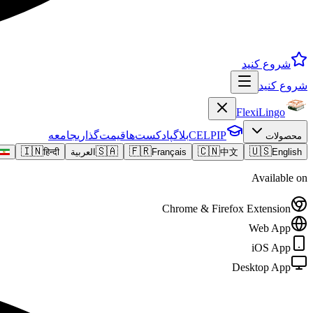
شروع کنید
شروع کنید
FlexiLingo
CELPIP
بلاگ
پادکست‌ها
قیمت‌گذاری
جامعه
محصولات
🇮🇳
🇸🇦
🇫🇷
🇨🇳
🇺🇸
English
中文
Français
العربية
हिन्दी
Available on
Chrome & Firefox Extension
Web App
iOS App
Desktop App