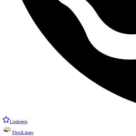
Loslegen
FlexiLingo