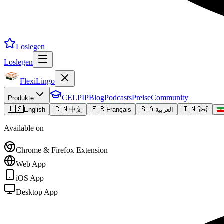
Loslegen
Loslegen
FlexiLingo
CELPIP
Blog
Podcasts
Preise
Community
Produkte
🇺🇸
🇨🇳
🇫🇷
🇸🇦
🇮🇳
English
中文
Français
العربية
हिन्दी
Available on
Chrome & Firefox Extension
Web App
iOS App
Desktop App