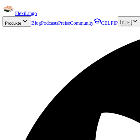
FlexiLingo
🇩🇪
Blog
Podcasts
Preise
Community
CELPIP
Produkte