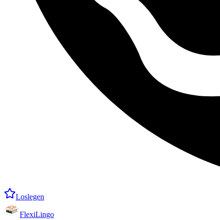
Loslegen
FlexiLingo