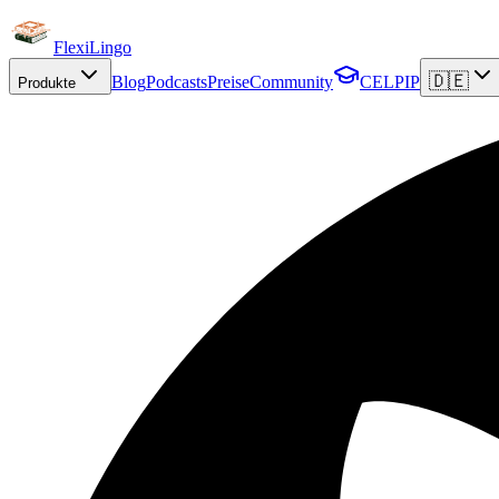
FlexiLingo
🇩🇪
Blog
Podcasts
Preise
Community
CELPIP
Produkte