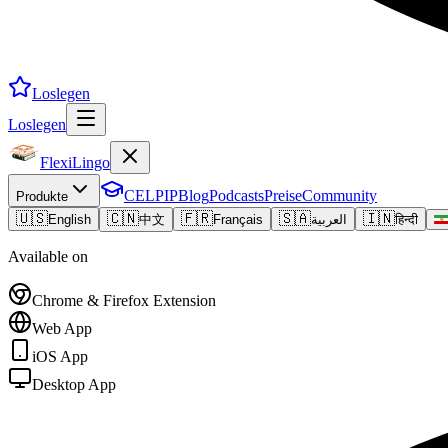
Loslegen
Loslegen
FlexiLingo
CELPIP
Blog
Podcasts
Preise
Community
Produkte
🇺🇸
🇨🇳
🇫🇷
🇸🇦
🇮🇳
English
中文
Français
العربية
हिन्दी
Available on
Chrome & Firefox Extension
Web App
iOS App
Desktop App